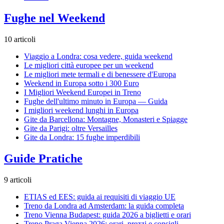
Fughe nel Weekend
10 articoli
Viaggio a Londra: cosa vedere, guida weekend
Le migliori città europee per un weekend
Le migliori mete termali e di benessere d'Europa
Weekend in Europa sotto i 300 Euro
I Migliori Weekend Europei in Treno
Fughe dell'ultimo minuto in Europa — Guida
I migliori weekend lunghi in Europa
Gite da Barcellona: Montagne, Monasteri e Spiagge
Gite da Parigi: oltre Versailles
Gite da Londra: 15 fughe imperdibili
Guide Pratiche
9 articoli
ETIAS ed EES: guida ai requisiti di viaggio UE
Treno da Londra ad Amsterdam: la guida completa
Treno Vienna Budapest: guida 2026 a biglietti e orari
Treno Praga Vienna 2026: orari, prezzi e consigli