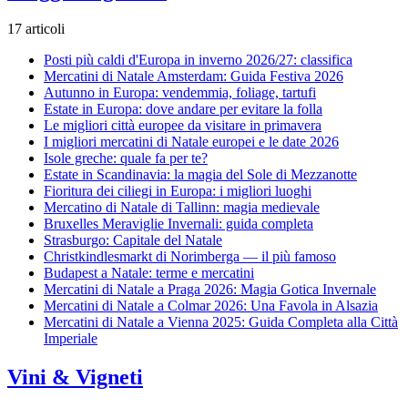
17 articoli
Posti più caldi d'Europa in inverno 2026/27: classifica
Mercatini di Natale Amsterdam: Guida Festiva 2026
Autunno in Europa: vendemmia, foliage, tartufi
Estate in Europa: dove andare per evitare la folla
Le migliori città europee da visitare in primavera
I migliori mercatini di Natale europei e le date 2026
Isole greche: quale fa per te?
Estate in Scandinavia: la magia del Sole di Mezzanotte
Fioritura dei ciliegi in Europa: i migliori luoghi
Mercatino di Natale di Tallinn: magia medievale
Bruxelles Meraviglie Invernali: guida completa
Strasburgo: Capitale del Natale
Christkindlesmarkt di Norimberga — il più famoso
Budapest a Natale: terme e mercatini
Mercatini di Natale a Praga 2026: Magia Gotica Invernale
Mercatini di Natale a Colmar 2026: Una Favola in Alsazia
Mercatini di Natale a Vienna 2025: Guida Completa alla Città
Imperiale
Vini & Vigneti