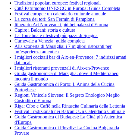
Tradizioni popolari europee: festival regionali
Città Patrimonio UNESCO in Europa: Guida Completa
Festival europei: un calendario culturale annuale
La corsa dei tori: San Fermín di Pamplona
Itinerario Art Nouveau: i più bei palazzi d'Europa
Capire i Balcani: storia e cultura
La Tomatina e i festival più pazzi di Spagna
Carnevale a Venezia: guida completa
Alla scoperta di Marsiglia: i 7 migliori ristoranti per
un’esperienza autentica
I migliori cocktail bar di Aix-en-Provence: 7 indirizzi amati
dai locali
I migliori ristoranti provenzali di Aix-en-Provence
Guida gastronomica di Marsiglia: dove il Mediterraneo
incontra il mondo
Guida Gastronomica di Porto: L'Anima della Cucina
Portoghese
Regioni Vinicole Slovene: Il Segreto Enologico Meglio
Custodito d'Europa
Riga: Cibo e Caffè nella Rinascita Culinaria della Lettonia
Festival Tradizionali nei Balcani: Un Calendario Culturale
Guida Gastronomica di Budapest: La Città più Autentica
d'Europa
Guida Gastronomica di Plovdiv: La Cucina Bulgara da
Provare