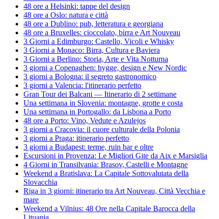
48 ore a Helsinki: tappe del design
48 ore a Oslo: natura e città
48 ore a Dublino: pub, letteratura e georgiana
48 ore a Bruxelles: cioccolato, birra e Art Nouveau
3 Giorni a Edimburgo: Castello, Vicoli e Whisky
3 Giorni a Monaco: Birra, Cultura e Baviera
3 Giorni a Berlino: Storia, Arte e Vita Notturna
3 giorni a Copenaghen: hygge, design e New Nordic
3 giorni a Bologna: il segreto gastronomico
3 giorni a Valencia: l'itinerario perfetto
Gran Tour dei Balcani — Itinerario di 2 settimane
Una settimana in Slovenia: montagne, grotte e costa
Una settimana in Portogallo: da Lisbona a Porto
48 ore a Porto: Vino, Vedute e Azulejos
3 giorni a Cracovia: il cuore culturale della Polonia
3 giorni a Praga: itinerario perfetto
3 giorni a Budapest: terme, ruin bar e oltre
Escursioni in Provenza: Le Migliori Gite da Aix e Marsiglia
4 Giorni in Transilvania: Brasov, Castelli e Montagne
Weekend a Bratislava: La Capitale Sottovalutata della
Slovacchia
Riga in 3 giorni: itinerario tra Art Nouveau, Città Vecchia e
mare
Weekend a Vilnius: 48 Ore nella Capitale Barocca della
Lituania