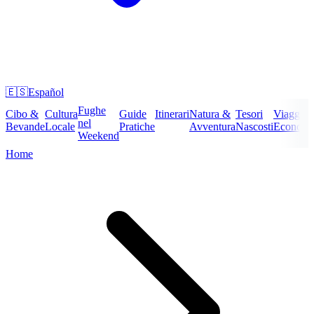
🇪🇸
Español
Fughe
Cibo &
Cultura
Guide
Itinerari
Natura &
Tesori
Viaggi
nel
Bevande
Locale
Pratiche
Avventura
Nascosti
Economi
Weekend
Home