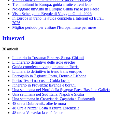
Treni notturni in Europa: guida a rotte e treni letto
Noleggiare un'Auto in Europa: Guida Paese per Paese
Visto Schengen e Regole di Viaggio: Guida 2026
In Europa in treno: la guida completa a Interrail ed Eurail
2026
Miglior periodo per visitare l'Europa: mese per mese
Itinerari
36 articoli
Itinerario in Toscana: Firenze, Siena, Chianti
L'itinerario definitivo delle isole greche
Guida completa ai viaggi in auto in Iberia
L'itinerario definitivo in treno trans-europeo
Portogallo in 7 giorni: Porto, Douro e Lisbona
Porto: Tesori nascosti - Guida locale
Itinerario in Provenza: lavanda e borghi
Una settimana nel Nord della Spagna: Paesi Baschi e Galizia
Una settimana nel Sud Italia: Napoli e Sicilia
Una settimana in Croazia: da Zagabria a Dubrovnik
48 ore a Dubrovnik: oltre le mura
48 Ore a Nizza: Costa Azzurra Essenziale
48 ore a Varsavia: la città fenice