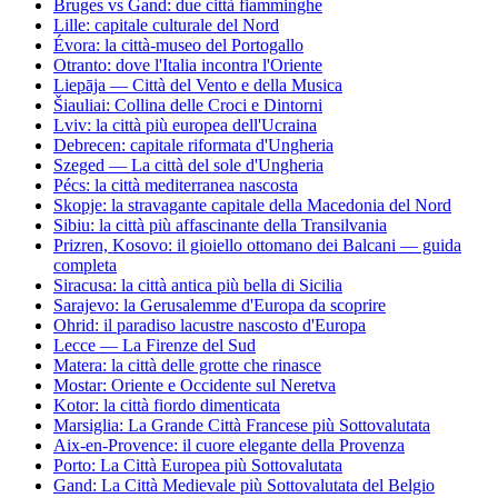
Bruges vs Gand: due città fiamminghe
Lille: capitale culturale del Nord
Évora: la città-museo del Portogallo
Otranto: dove l'Italia incontra l'Oriente
Liepāja — Città del Vento e della Musica
Šiauliai: Collina delle Croci e Dintorni
Lviv: la città più europea dell'Ucraina
Debrecen: capitale riformata d'Ungheria
Szeged — La città del sole d'Ungheria
Pécs: la città mediterranea nascosta
Skopje: la stravagante capitale della Macedonia del Nord
Sibiu: la città più affascinante della Transilvania
Prizren, Kosovo: il gioiello ottomano dei Balcani — guida
completa
Siracusa: la città antica più bella di Sicilia
Sarajevo: la Gerusalemme d'Europa da scoprire
Ohrid: il paradiso lacustre nascosto d'Europa
Lecce — La Firenze del Sud
Matera: la città delle grotte che rinasce
Mostar: Oriente e Occidente sul Neretva
Kotor: la città fiordo dimenticata
Marsiglia: La Grande Città Francese più Sottovalutata
Aix-en-Provence: il cuore elegante della Provenza
Porto: La Città Europea più Sottovalutata
Gand: La Città Medievale più Sottovalutata del Belgio