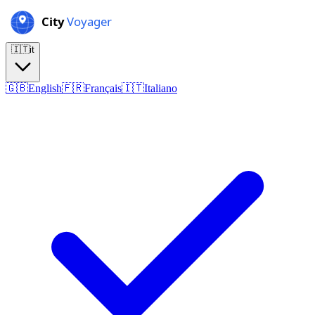
🇮🇹
it
🇬🇧
English
🇫🇷
Français
🇮🇹
Italiano