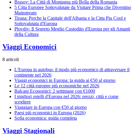
Brasov: La Città di Montagna più Bella della Romania
5 Citta Europee Sottovalutate da Visitare Prima che Diventino
Mainstream
Tirana: Perche la Capitale dell'Albania e la Citta Piu Cool e
Sottovalutata d'Europa
Plovdiv: Il Segreto Meglio Custodito d'Europa per gli Amanti
della Cultura
Viaggi Economici
8 articoli
L'Europa in autobus: il modo più economico di attraversare il
continente nel 2026
Viaggi economici in Europa: la guida ai €50 al giorno
Le 12 città europee più economiche nel 2026
Balcani Economici: 2 settimane con €1000
I migliori ostelli d'Europa nel 2026: prezzi, città e come
scegliere
Viaggiare in Europa con €50 al giorno
Paesi più economici in Europa (2026)
Sofia economica: guida completa
Viaggi Stagionali