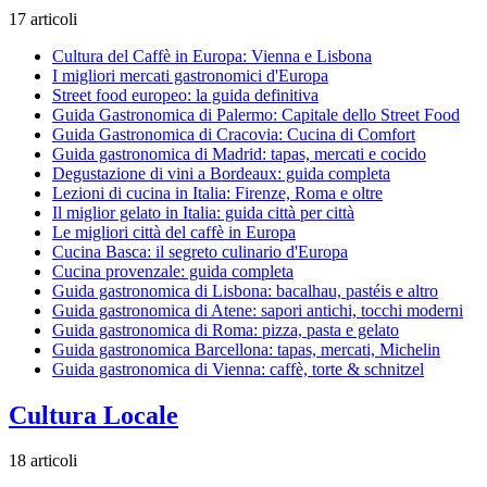
17 articoli
Cultura del Caffè in Europa: Vienna e Lisbona
I migliori mercati gastronomici d'Europa
Street food europeo: la guida definitiva
Guida Gastronomica di Palermo: Capitale dello Street Food
Guida Gastronomica di Cracovia: Cucina di Comfort
Guida gastronomica di Madrid: tapas, mercati e cocido
Degustazione di vini a Bordeaux: guida completa
Lezioni di cucina in Italia: Firenze, Roma e oltre
Il miglior gelato in Italia: guida città per città
Le migliori città del caffè in Europa
Cucina Basca: il segreto culinario d'Europa
Cucina provenzale: guida completa
Guida gastronomica di Lisbona: bacalhau, pastéis e altro
Guida gastronomica di Atene: sapori antichi, tocchi moderni
Guida gastronomica di Roma: pizza, pasta e gelato
Guida gastronomica Barcellona: tapas, mercati, Michelin
Guida gastronomica di Vienna: caffè, torte & schnitzel
Cultura Locale
18 articoli