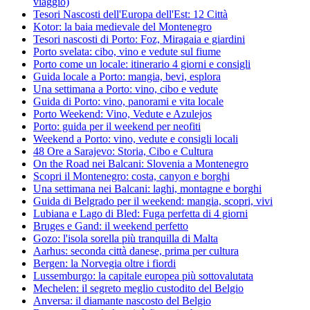
viaggio)
Tesori Nascosti dell'Europa dell'Est: 12 Città
Kotor: la baia medievale del Montenegro
Tesori nascosti di Porto: Foz, Miragaia e giardini
Porto svelata: cibo, vino e vedute sul fiume
Porto come un locale: itinerario 4 giorni e consigli
Guida locale a Porto: mangia, bevi, esplora
Una settimana a Porto: vino, cibo e vedute
Guida di Porto: vino, panorami e vita locale
Porto Weekend: Vino, Vedute e Azulejos
Porto: guida per il weekend per neofiti
Weekend a Porto: vino, vedute e consigli locali
48 Ore a Sarajevo: Storia, Cibo e Cultura
On the Road nei Balcani: Slovenia a Montenegro
Scopri il Montenegro: costa, canyon e borghi
Una settimana nei Balcani: laghi, montagne e borghi
Guida di Belgrado per il weekend: mangia, scopri, vivi
Lubiana e Lago di Bled: Fuga perfetta di 4 giorni
Bruges e Gand: il weekend perfetto
Gozo: l'isola sorella più tranquilla di Malta
Aarhus: seconda città danese, prima per cultura
Bergen: la Norvegia oltre i fiordi
Lussemburgo: la capitale europea più sottovalutata
Mechelen: il segreto meglio custodito del Belgio
Anversa: il diamante nascosto del Belgio