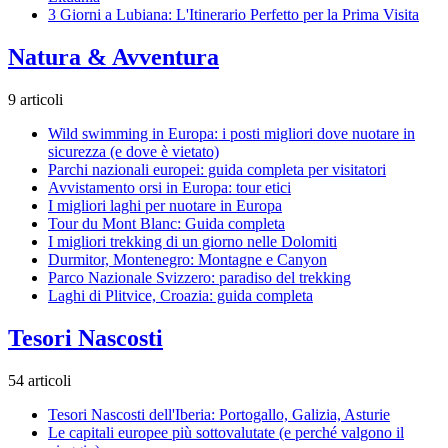
3 Giorni a Lubiana: L'Itinerario Perfetto per la Prima Visita
Natura & Avventura
9 articoli
Wild swimming in Europa: i posti migliori dove nuotare in
sicurezza (e dove è vietato)
Parchi nazionali europei: guida completa per visitatori
Avvistamento orsi in Europa: tour etici
I migliori laghi per nuotare in Europa
Tour du Mont Blanc: Guida completa
I migliori trekking di un giorno nelle Dolomiti
Durmitor, Montenegro: Montagne e Canyon
Parco Nazionale Svizzero: paradiso del trekking
Laghi di Plitvice, Croazia: guida completa
Tesori Nascosti
54 articoli
Tesori Nascosti dell'Iberia: Portogallo, Galizia, Asturie
Le capitali europee più sottovalutate (e perché valgono il