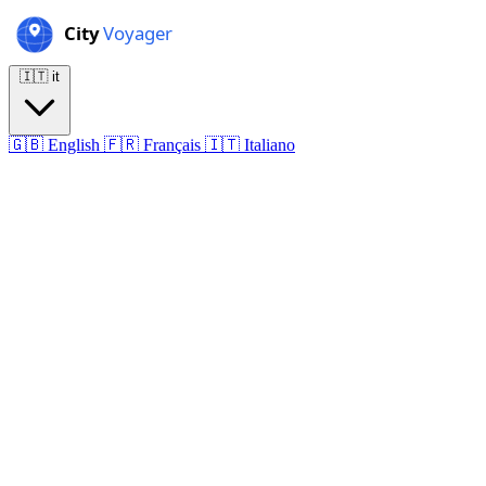
🇮🇹
it
🇬🇧
English
🇫🇷
Français
🇮🇹
Italiano