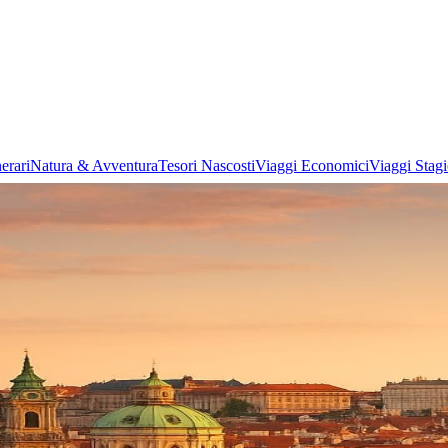
nerari
Natura & Avventura
Tesori Nascosti
Viaggi Economici
Viaggi Stagi