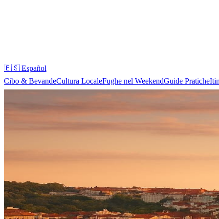
🇪🇸
Español
Cibo & Bevande
Cultura Locale
Fughe nel Weekend
Guide Pratiche
Iti