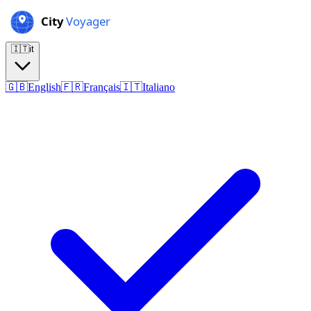
🇮🇹
it
🇬🇧
English
🇫🇷
Français
🇮🇹
Italiano