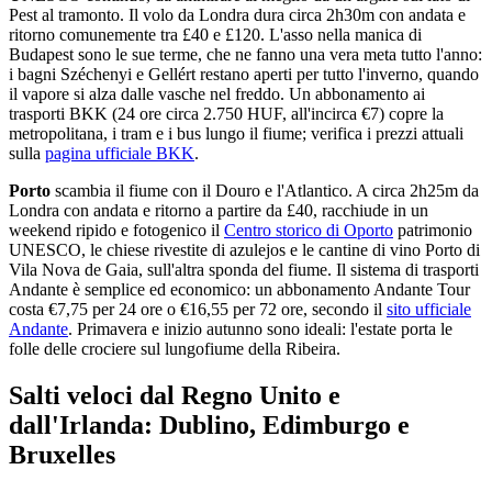
Pest al tramonto. Il volo da Londra dura circa 2h30m con andata e
ritorno comunemente tra £40 e £120. L'asso nella manica di
Budapest sono le sue terme, che ne fanno una vera meta tutto l'anno:
i bagni Széchenyi e Gellért restano aperti per tutto l'inverno, quando
il vapore si alza dalle vasche nel freddo. Un abbonamento ai
trasporti BKK (24 ore circa 2.750 HUF, all'incirca €7) copre la
metropolitana, i tram e i bus lungo il fiume; verifica i prezzi attuali
sulla
pagina ufficiale BKK
.
Porto
scambia il fiume con il Douro e l'Atlantico. A circa 2h25m da
Londra con andata e ritorno a partire da £40, racchiude in un
weekend ripido e fotogenico il
Centro storico di Oporto
patrimonio
UNESCO, le chiese rivestite di azulejos e le cantine di vino Porto di
Vila Nova de Gaia, sull'altra sponda del fiume. Il sistema di trasporti
Andante è semplice ed economico: un abbonamento Andante Tour
costa €7,75 per 24 ore o €16,55 per 72 ore, secondo il
sito ufficiale
Andante
. Primavera e inizio autunno sono ideali: l'estate porta le
folle delle crociere sul lungofiume della Ribeira.
Salti veloci dal Regno Unito e
dall'Irlanda: Dublino, Edimburgo e
Bruxelles