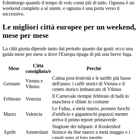
Edimburgo quando il tempo di volo conta più di tutto. Ognuna è un
weekend completo a sé stante, e ognuna è una porta verso il
successivo.
Le migliori città europee per un weekend,
mese per mese
La città giusta dipende tanto dal periodo quanto dai gusti: ecco una
guida mese per mese a dove l'Europa ripaga di più una breve fuga.
Città
Mese
Perché
consigliata/e
Calma post-festività e le tariffe più basse
Vienna e
Gennaio
dell'anno: i caffè storici di Vienna e il
Vilnius
centro storico imbiancato di Vilnius
Il Carnevale riempie febbraio di balli in
Febbraio
Venezia
maschera e sfilate in costume
Le Fallas, a metà marzo, portano fuochi
Marzo
Valencia
d'artificio e giganteschi pupazzi mentre
arriva il primo tepore primaverile
Stagione dei tulipani: il Keukenhof
Aprile
Amsterdam
fiorisce da fine marzo a metà maggio e i
canali sono al loro meglio