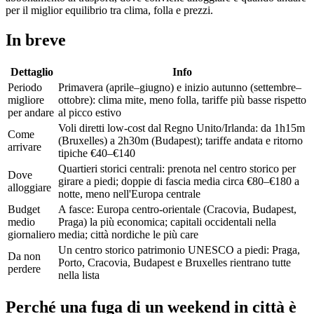
per il miglior equilibrio tra clima, folla e prezzi.
In breve
Dettaglio
Info
Periodo
Primavera (aprile–giugno) e inizio autunno (settembre–
migliore
ottobre): clima mite, meno folla, tariffe più basse rispetto
per andare
al picco estivo
Voli diretti low-cost dal Regno Unito/Irlanda: da 1h15m
Come
(Bruxelles) a 2h30m (Budapest); tariffe andata e ritorno
arrivare
tipiche €40–€140
Quartieri storici centrali: prenota nel centro storico per
Dove
girare a piedi; doppie di fascia media circa €80–€180 a
alloggiare
notte, meno nell'Europa centrale
Budget
A fasce: Europa centro-orientale (Cracovia, Budapest,
medio
Praga) la più economica; capitali occidentali nella
giornaliero
media; città nordiche le più care
Un centro storico patrimonio UNESCO a piedi: Praga,
Da non
Porto, Cracovia, Budapest e Bruxelles rientrano tutte
perdere
nella lista
Perché una fuga di un weekend in città è