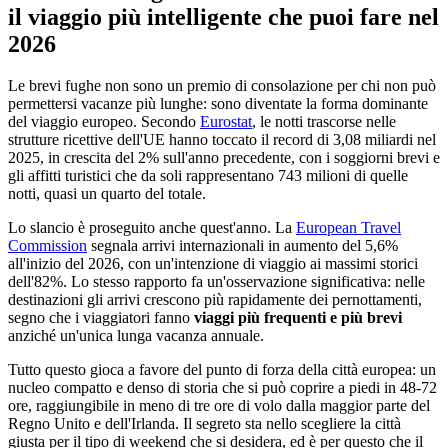
il viaggio più intelligente che puoi fare nel
2026
Le brevi fughe non sono un premio di consolazione per chi non può
permettersi vacanze più lunghe: sono diventate la forma dominante
del viaggio europeo. Secondo
Eurostat
, le notti trascorse nelle
strutture ricettive dell'UE hanno toccato il record di 3,08 miliardi nel
2025, in crescita del 2% sull'anno precedente, con i soggiorni brevi e
gli affitti turistici che da soli rappresentano 743 milioni di quelle
notti, quasi un quarto del totale.
Lo slancio è proseguito anche quest'anno. La
European Travel
Commission
segnala arrivi internazionali in aumento del 5,6%
all'inizio del 2026, con un'intenzione di viaggio ai massimi storici
dell'82%. Lo stesso rapporto fa un'osservazione significativa: nelle
destinazioni gli arrivi crescono più rapidamente dei pernottamenti,
segno che i viaggiatori fanno
viaggi più frequenti e più brevi
anziché un'unica lunga vacanza annuale.
Tutto questo gioca a favore del punto di forza della città europea: un
nucleo compatto e denso di storia che si può coprire a piedi in 48-72
ore, raggiungibile in meno di tre ore di volo dalla maggior parte del
Regno Unito e dell'Irlanda. Il segreto sta nello scegliere la città
giusta per il tipo di weekend che si desidera, ed è per questo che il