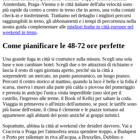
Amsterdam, Praga–Vienna o le città italiane dell'alta velocità sono
più rapide da centro a centro in treno che in aereo, una volta contati
check-in e trasferimenti. Trattiamo nel dettaglio i migliori percorsi
raggiungibili in treno, gli abbonamenti e i tempi di percorrenza nella
nostra guida complementare alle
migliori fughe in città europee nel
weekend in treno
.
Come pianificare le 48-72 ore perfette
Una grande fuga in città si costruisce sulla misura. Scegli una sola
base e non cambiare hotel. Scegli due o tre attrazioni di richiamo e
lascia il resto di ogni giornata aperto, perché sia la città a
sorprenderti: un mercato, un punto panoramico, un lungo pranzo.
Percorri il centro storico al mattino, quando la luce è bella e la folla è
scarsa, riserva i musei alla parte più calda o piovosa del pomeriggio
e prenota in anticipo l'unica visita imperdibile (uno slot per il
castello, l'ingresso alle terme, il Book of Kells) per saltare la coda.
Viaggia in primavera o all'inizio dell'autunno, se puoi: le tariffe sono
più basse dell'estate, il clima è clemente e le piazze tornano ad
appartenere agli abitanti del posto anziché ai gruppi turistici.
Soprattutto, abbina la città al weekend che desideri davvero. Vai a
Cracovia o Praga per l'atmosfera senza spendere troppo, a Budapest
o Porto per rallentare in riva all'acqua, a Bruxelles, Dublino o