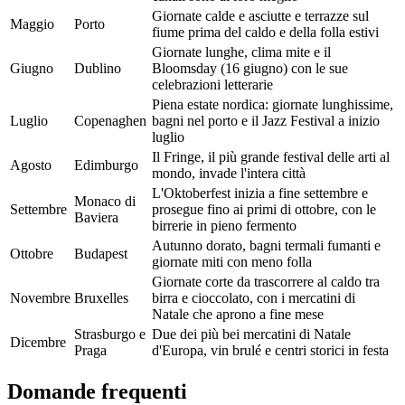
Giornate calde e asciutte e terrazze sul
Maggio
Porto
fiume prima del caldo e della folla estivi
Giornate lunghe, clima mite e il
Giugno
Dublino
Bloomsday (16 giugno) con le sue
celebrazioni letterarie
Piena estate nordica: giornate lunghissime,
Luglio
Copenaghen
bagni nel porto e il Jazz Festival a inizio
luglio
Il Fringe, il più grande festival delle arti al
Agosto
Edimburgo
mondo, invade l'intera città
L'Oktoberfest inizia a fine settembre e
Monaco di
Settembre
prosegue fino ai primi di ottobre, con le
Baviera
birrerie in pieno fermento
Autunno dorato, bagni termali fumanti e
Ottobre
Budapest
giornate miti con meno folla
Giornate corte da trascorrere al caldo tra
Novembre
Bruxelles
birra e cioccolato, con i mercatini di
Natale che aprono a fine mese
Strasburgo e
Due dei più bei mercatini di Natale
Dicembre
Praga
d'Europa, vin brulé e centri storici in festa
Domande frequenti