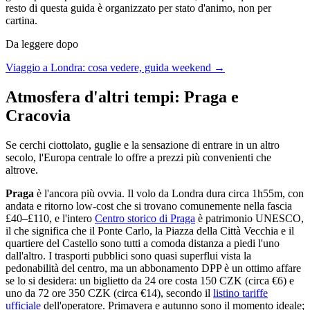
resto di questa guida è organizzato per stato d'animo, non per
cartina.
Da leggere dopo
Viaggio a Londra: cosa vedere, guida weekend →
Atmosfera d'altri tempi: Praga e
Cracovia
Se cerchi ciottolato, guglie e la sensazione di entrare in un altro
secolo, l'Europa centrale lo offre a prezzi più convenienti che
altrove.
Praga
è l'ancora più ovvia. Il volo da Londra dura circa 1h55m, con
andata e ritorno low-cost che si trovano comunemente nella fascia
£40–£110, e l'intero
Centro storico di Praga
è patrimonio UNESCO,
il che significa che il Ponte Carlo, la Piazza della Città Vecchia e il
quartiere del Castello sono tutti a comoda distanza a piedi l'uno
dall'altro. I trasporti pubblici sono quasi superflui vista la
pedonabilità del centro, ma un abbonamento DPP è un ottimo affare
se lo si desidera: un biglietto da 24 ore costa 150 CZK (circa €6) e
uno da 72 ore 350 CZK (circa €14), secondo il
listino tariffe
ufficiale
dell'operatore. Primavera e autunno sono il momento ideale;