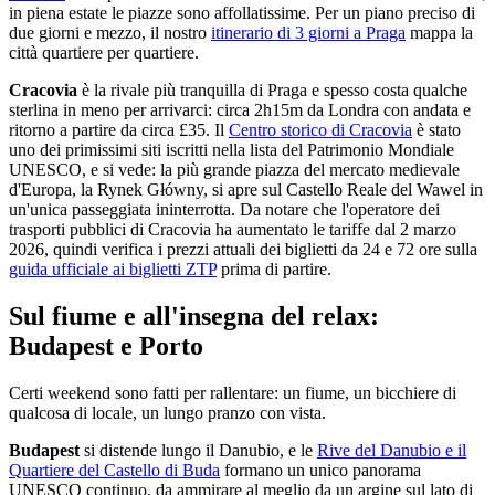
in piena estate le piazze sono affollatissime. Per un piano preciso di
due giorni e mezzo, il nostro
itinerario di 3 giorni a Praga
mappa la
città quartiere per quartiere.
Cracovia
è la rivale più tranquilla di Praga e spesso costa qualche
sterlina in meno per arrivarci: circa 2h15m da Londra con andata e
ritorno a partire da circa £35. Il
Centro storico di Cracovia
è stato
uno dei primissimi siti iscritti nella lista del Patrimonio Mondiale
UNESCO, e si vede: la più grande piazza del mercato medievale
d'Europa, la Rynek Główny, si apre sul Castello Reale del Wawel in
un'unica passeggiata ininterrotta. Da notare che l'operatore dei
trasporti pubblici di Cracovia ha aumentato le tariffe dal 2 marzo
2026, quindi verifica i prezzi attuali dei biglietti da 24 e 72 ore sulla
guida ufficiale ai biglietti ZTP
prima di partire.
Sul fiume e all'insegna del relax:
Budapest e Porto
Certi weekend sono fatti per rallentare: un fiume, un bicchiere di
qualcosa di locale, un lungo pranzo con vista.
Budapest
si distende lungo il Danubio, e le
Rive del Danubio e il
Quartiere del Castello di Buda
formano un unico panorama
UNESCO continuo, da ammirare al meglio da un argine sul lato di