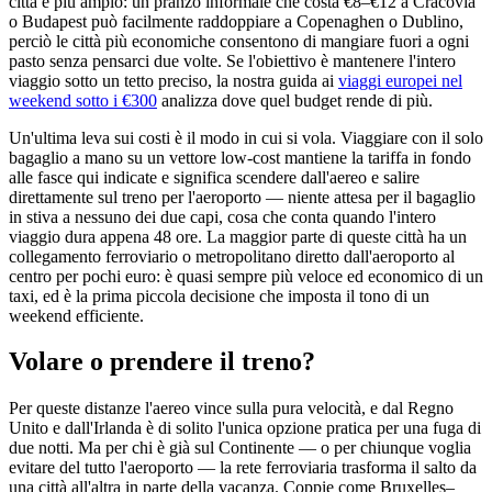
città è più ampio: un pranzo informale che costa €8–€12 a Cracovia
o Budapest può facilmente raddoppiare a Copenaghen o Dublino,
perciò le città più economiche consentono di mangiare fuori a ogni
pasto senza pensarci due volte. Se l'obiettivo è mantenere l'intero
viaggio sotto un tetto preciso, la nostra guida ai
viaggi europei nel
weekend sotto i €300
analizza dove quel budget rende di più.
Un'ultima leva sui costi è il modo in cui si vola. Viaggiare con il solo
bagaglio a mano su un vettore low-cost mantiene la tariffa in fondo
alle fasce qui indicate e significa scendere dall'aereo e salire
direttamente sul treno per l'aeroporto — niente attesa per il bagaglio
in stiva a nessuno dei due capi, cosa che conta quando l'intero
viaggio dura appena 48 ore. La maggior parte di queste città ha un
collegamento ferroviario o metropolitano diretto dall'aeroporto al
centro per pochi euro: è quasi sempre più veloce ed economico di un
taxi, ed è la prima piccola decisione che imposta il tono di un
weekend efficiente.
Volare o prendere il treno?
Per queste distanze l'aereo vince sulla pura velocità, e dal Regno
Unito e dall'Irlanda è di solito l'unica opzione pratica per una fuga di
due notti. Ma per chi è già sul Continente — o per chiunque voglia
evitare del tutto l'aeroporto — la rete ferroviaria trasforma il salto da
una città all'altra in parte della vacanza. Coppie come Bruxelles–