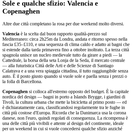
Sole e qualche sfizio: Valencia e
Copenaghen
Altre due città completano la rosa per due weekend molto diversi.
Valencia
è la scelta dal buon rapporto qualità-prezzo sul
Mediterraneo: circa 2h25m da Londra, andata e ritorno spesso nella
fascia £35–£110, e una sequenza di clima caldo e adatto ai bagni che
si estende dalla tarda primavera fino a ottobre inoltrato. La terza città
spagnola unisce un nucleo medievale tutto da girare a piedi — la
Cattedrale, la borsa della seta Lonja de la Seda, il mercato centrale
— alla futuristica Città delle Arti e delle Scienze di Santiago
Calatrava e a una vera spiaggia cittadina, il tutto raggiungibile senza
auto. È il posto giusto quando si vuole sole e paella senza i prezzi o
la folla di Barcellona.
Copenaghen
si colloca all'estremo opposto del budget. È la capitale
nordica del design — bagni in porto a Islands Brygge, i giardini di
Tivoli, la cultura urbana che mette la bicicletta al primo posto — ed
è dichiaratamente cara, classificandosi regolarmente tra le fughe in
città più costose d'Europa. Ricorda che la Danimarca usa la corona
danese, non l'euro, quindi regolati di conseguenza. La ricompensa è
una delle città più vivibili e attente al design del continente, ideale
per un weekend in cui si vuole concedersi qualche sfizio anziché