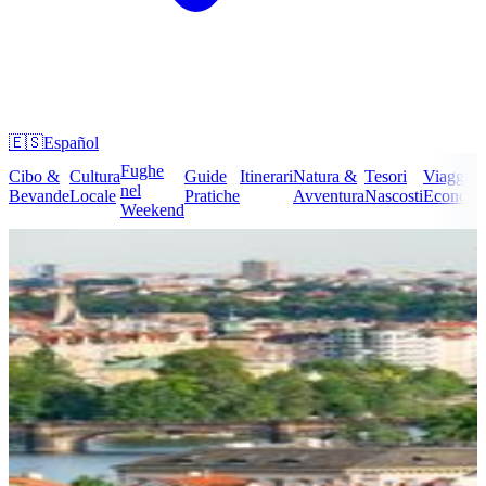
🇪🇸
Español
Fughe
Cibo &
Cultura
Guide
Itinerari
Natura &
Tesori
Viaggi
nel
Bevande
Locale
Pratiche
Avventura
Nascosti
Economi
Weekend