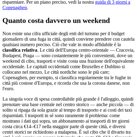
risparmiare. Per un piano preciso, vedi la nostra
guida di 3 giorni a
Copenaghen
.
Quanto costa davvero un weekend
Non esiste una cifra ufficiale degli enti del turismo per il budget
giornaliero di una fuga in città, quindi conviene prendere con cautela
qualsiasi numero preciso. Ciò che vale in modo affidabile è la
classifica relativa
. Le città dell'Europa centro-orientale — Cracovia,
Budapest, Praga — sono costantemente le più convenienti, dove un
weekend di cibo, trasporti e visite costa una frazione dell'equivalente
occidentale. Le capitali occidentali come Bruxelles e Dublino si
collocano nel mezzo. Le città nordiche sono le più care;
Copenaghen, per esempio, si classifica regolarmente tra le fughe in
città più costose d'Europa, e ricorda che usa la corona danese, non
l'euro.
La singola voce di spesa controllabile più grande è l'alloggio, quindi
prenotare una base centrale nel centro storico — anche piccola — di
solito si ripaga da sola grazie al tempo di trasporto e ai costi dei taxi
risparmiati. I trasporti in sé sono raramente il problema: come
mostrano i dati qui sopra, un abbonamento ai trasporti di tre giorni
costa circa €14–€17 nella maggior parte di queste città, e diversi
centri storici ne richiedono a malapena. È sul cibo che il divario tra