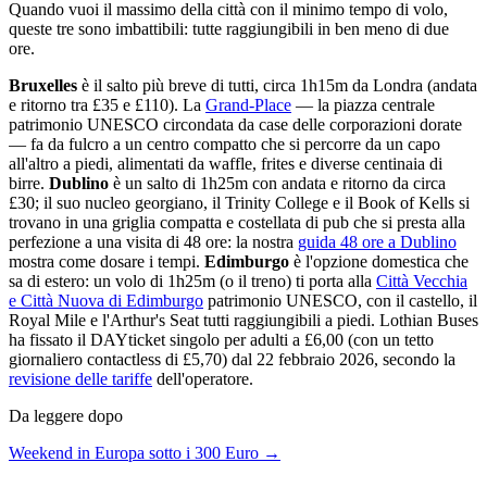
Quando vuoi il massimo della città con il minimo tempo di volo,
queste tre sono imbattibili: tutte raggiungibili in ben meno di due
ore.
Bruxelles
è il salto più breve di tutti, circa 1h15m da Londra (andata
e ritorno tra £35 e £110). La
Grand-Place
— la piazza centrale
patrimonio UNESCO circondata da case delle corporazioni dorate
— fa da fulcro a un centro compatto che si percorre da un capo
all'altro a piedi, alimentati da waffle, frites e diverse centinaia di
birre.
Dublino
è un salto di 1h25m con andata e ritorno da circa
£30; il suo nucleo georgiano, il Trinity College e il Book of Kells si
trovano in una griglia compatta e costellata di pub che si presta alla
perfezione a una visita di 48 ore: la nostra
guida 48 ore a Dublino
mostra come dosare i tempi.
Edimburgo
è l'opzione domestica che
sa di estero: un volo di 1h25m (o il treno) ti porta alla
Città Vecchia
e Città Nuova di Edimburgo
patrimonio UNESCO, con il castello, il
Royal Mile e l'Arthur's Seat tutti raggiungibili a piedi. Lothian Buses
ha fissato il DAYticket singolo per adulti a £6,00 (con un tetto
giornaliero contactless di £5,70) dal 22 febbraio 2026, secondo la
revisione delle tariffe
dell'operatore.
Da leggere dopo
Weekend in Europa sotto i 300 Euro →