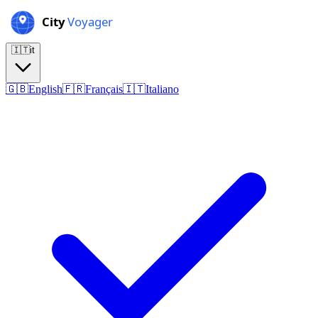
🇮🇹
it
🇬🇧
English
🇫🇷
Français
🇮🇹
Italiano