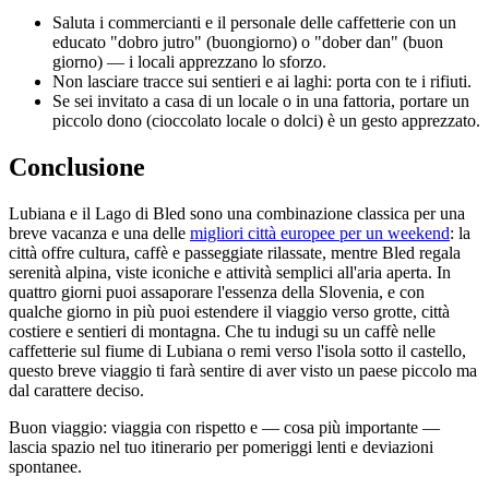
Saluta i commercianti e il personale delle caffetterie con un
educato "dobro jutro" (buongiorno) o "dober dan" (buon
giorno) — i locali apprezzano lo sforzo.
Non lasciare tracce sui sentieri e ai laghi: porta con te i rifiuti.
Se sei invitato a casa di un locale o in una fattoria, portare un
piccolo dono (cioccolato locale o dolci) è un gesto apprezzato.
Conclusione
Lubiana e il Lago di Bled sono una combinazione classica per una
breve vacanza e una delle
migliori città europee per un weekend
: la
città offre cultura, caffè e passeggiate rilassate, mentre Bled regala
serenità alpina, viste iconiche e attività semplici all'aria aperta. In
quattro giorni puoi assaporare l'essenza della Slovenia, e con
qualche giorno in più puoi estendere il viaggio verso grotte, città
costiere e sentieri di montagna. Che tu indugi su un caffè nelle
caffetterie sul fiume di Lubiana o remi verso l'isola sotto il castello,
questo breve viaggio ti farà sentire di aver visto un paese piccolo ma
dal carattere deciso.
Buon viaggio: viaggia con rispetto e — cosa più importante —
lascia spazio nel tuo itinerario per pomeriggi lenti e deviazioni
spontanee.