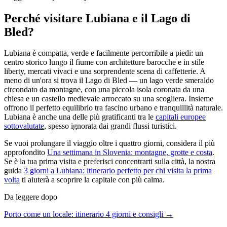
Perché visitare Lubiana e il Lago di
Bled?
Lubiana è compatta, verde e facilmente percorribile a piedi: un
centro storico lungo il fiume con architetture barocche e in stile
liberty, mercati vivaci e una sorprendente scena di caffetterie. A
meno di un'ora si trova il Lago di Bled — un lago verde smeraldo
circondato da montagne, con una piccola isola coronata da una
chiesa e un castello medievale arroccato su una scogliera. Insieme
offrono il perfetto equilibrio tra fascino urbano e tranquillità naturale.
Lubiana è anche una delle più gratificanti tra le
capitali europee
sottovalutate
, spesso ignorata dai grandi flussi turistici.
Se vuoi prolungare il viaggio oltre i quattro giorni, considera il più
approfondito
Una settimana in Slovenia: montagne, grotte e costa
.
Se è la tua prima visita e preferisci concentrarti sulla città, la nostra
guida
3 giorni a Lubiana: itinerario perfetto per chi visita la prima
volta
ti aiuterà a scoprire la capitale con più calma.
Da leggere dopo
Porto come un locale: itinerario 4 giorni e consigli →