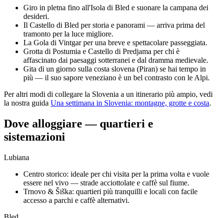
Giro in pletna fino all'Isola di Bled e suonare la campana dei
desideri.
Il Castello di Bled per storia e panorami — arriva prima del
tramonto per la luce migliore.
La Gola di Vintgar per una breve e spettacolare passeggiata.
Grotta di Postumia e Castello di Predjama per chi è
affascinato dai paesaggi sotterranei e dal dramma medievale.
Gita di un giorno sulla costa slovena (Piran) se hai tempo in
più — il suo sapore veneziano è un bel contrasto con le Alpi.
Per altri modi di collegare la Slovenia a un itinerario più ampio, vedi
la nostra guida
Una settimana in Slovenia: montagne, grotte e costa
.
Dove alloggiare — quartieri e
sistemazioni
Lubiana
Centro storico: ideale per chi visita per la prima volta e vuole
essere nel vivo — strade acciottolate e caffè sul fiume.
Trnovo & Šiška: quartieri più tranquilli e locali con facile
accesso a parchi e caffè alternativi.
Bled