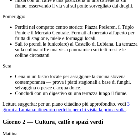
Inizia con un caffè e una pasticceria in una caffetteria sul
fiume, osservando il via vai sul ponte sorvegliato dai draghi.
Pomeriggio
Perditi nel compatto centro storico: Piazza Prešeren, il Triplo
Ponte e il Mercato Centrale. Fermati al mercato all'aperto per
frutta di stagione, miele e formaggi locali.
Sali (o prendi la funicolare) al Castello di Lubiana. La terrazza
sulla collina offre una vista panoramica sui tetti rossi e le
colline circostanti.
Sera
Cena in un bistro locale per assaggiare la cucina slovena
contemporanea — prova i piatti stagionali a base di funghi,
selvaggina o pesce d'acqua dolce.
Concludi con un digestivo su una terrazza lungo il fiume.
Lettura suggerita: per un piano cittadino più approfondito, vedi
3
giorni a Lubiana: itinerario perfetto per chi visita la prima volta
.
Giorno 2 — Cultura, caffè e spazi verdi
Mattina