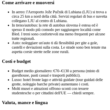
Come arrivare e muoversi
In aereo: l'Aeroporto Jože Pučnik di Lubiana (LJU) si trova a
circa 25 km a nord della città. Servizi regolari di bus e navetta
collegano LJU al centro di Lubiana.
In treno/autobus: la rete di autobus slovena è estesa ed è
spesso il modo più comodo per raggiungere località come
Bled. I treni sono confortevoli ma meno frequenti per alcune
tratte regionali.
Auto: noleggiare un'auto ti dà flessibilità per gite a gole,
castelli e deviazioni sulla costa. Le strade sono ben tenute ma
aspetta corsie strette nelle zone rurali.
Costi e budget
Budget medio giornaliero: €70–€130 a persona (misto di
guesthouse, pasti casual e trasporti pubblici).
Lusso: hotel fronte lago e attività guidate (tour guidati delle
grotte, noleggio barche private) aumentano i costi.
Molti musei e attrazioni offrono sconti con tessere
studentesche o per cittadini dell'UE — chiedi sempre.
Valuta, mance e lingua