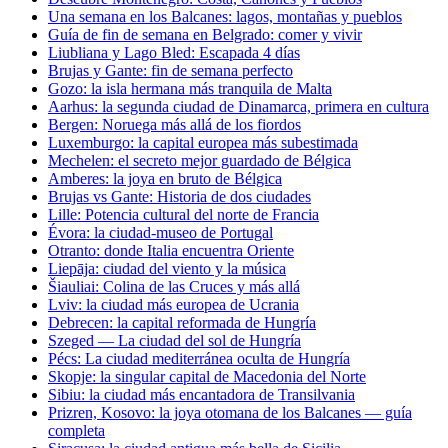
Una semana en los Balcanes: lagos, montañas y pueblos
Guía de fin de semana en Belgrado: comer y vivir
Liubliana y Lago Bled: Escapada 4 días
Brujas y Gante: fin de semana perfecto
Gozo: la isla hermana más tranquila de Malta
Aarhus: la segunda ciudad de Dinamarca, primera en cultura
Bergen: Noruega más allá de los fiordos
Luxemburgo: la capital europea más subestimada
Mechelen: el secreto mejor guardado de Bélgica
Amberes: la joya en bruto de Bélgica
Brujas vs Gante: Historia de dos ciudades
Lille: Potencia cultural del norte de Francia
Évora: la ciudad-museo de Portugal
Otranto: donde Italia encuentra Oriente
Liepāja: ciudad del viento y la música
Šiauliai: Colina de las Cruces y más allá
Lviv: la ciudad más europea de Ucrania
Debrecen: la capital reformada de Hungría
Szeged — La ciudad del sol de Hungría
Pécs: La ciudad mediterránea oculta de Hungría
Skopje: la singular capital de Macedonia del Norte
Sibiu: la ciudad más encantadora de Transilvania
Prizren, Kosovo: la joya otomana de los Balcanes — guía
completa