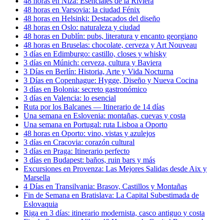
48 horas en Niza: Esenciales de la Riviera
48 horas en Varsovia: la ciudad Fénix
48 horas en Helsinki: Destacados del diseño
48 horas en Oslo: naturaleza y ciudad
48 horas en Dublín: pubs, literatura y encanto georgiano
48 horas en Bruselas: chocolate, cerveza y Art Nouveau
3 días en Edimburgo: castillo, closes y whisky
3 días en Múnich: cerveza, cultura y Baviera
3 Días en Berlín: Historia, Arte y Vida Nocturna
3 Días en Copenhague: Hygge, Diseño y Nueva Cocina
3 días en Bolonia: secreto gastronómico
3 días en Valencia: lo esencial
Ruta por los Balcanes — Itinerario de 14 días
Una semana en Eslovenia: montañas, cuevas y costa
Una semana en Portugal: ruta Lisboa a Oporto
48 horas en Oporto: vino, vistas y azulejos
3 días en Cracovia: corazón cultural
3 días en Praga: Itinerario perfecto
3 días en Budapest: baños, ruin bars y más
Excursiones en Provenza: Las Mejores Salidas desde Aix y
Marsella
4 Días en Transilvania: Brasov, Castillos y Montañas
Fin de Semana en Bratislava: La Capital Subestimada de
Eslovaquia
Riga en 3 días: itinerario modernista, casco antiguo y costa