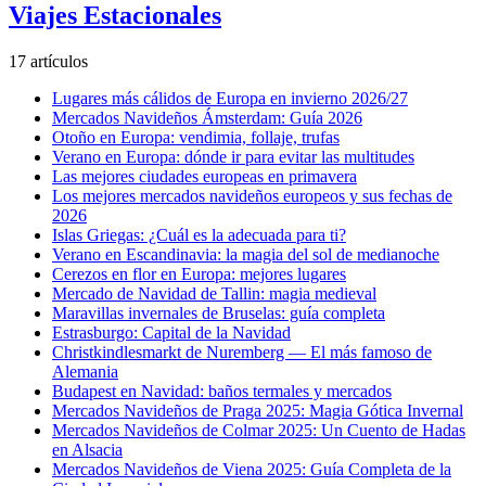
Viajes Estacionales
17 artículos
Lugares más cálidos de Europa en invierno 2026/27
Mercados Navideños Ámsterdam: Guía 2026
Otoño en Europa: vendimia, follaje, trufas
Verano en Europa: dónde ir para evitar las multitudes
Las mejores ciudades europeas en primavera
Los mejores mercados navideños europeos y sus fechas de
2026
Islas Griegas: ¿Cuál es la adecuada para ti?
Verano en Escandinavia: la magia del sol de medianoche
Cerezos en flor en Europa: mejores lugares
Mercado de Navidad de Tallin: magia medieval
Maravillas invernales de Bruselas: guía completa
Estrasburgo: Capital de la Navidad
Christkindlesmarkt de Nuremberg — El más famoso de
Alemania
Budapest en Navidad: baños termales y mercados
Mercados Navideños de Praga 2025: Magia Gótica Invernal
Mercados Navideños de Colmar 2025: Un Cuento de Hadas
en Alsacia
Mercados Navideños de Viena 2025: Guía Completa de la