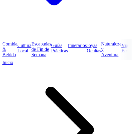
Comida
Escapadas
Naturaleza
Cultura
Guías
Itinerarios
Joyas
Viajes
&
de Fin de
y
Local
Prácticas
Ocultas
Econó
Bebida
Semana
Aventura
Inicio