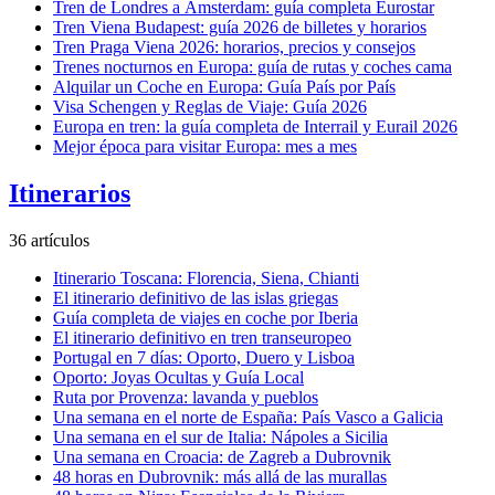
Tren de Londres a Ámsterdam: guía completa Eurostar
Tren Viena Budapest: guía 2026 de billetes y horarios
Tren Praga Viena 2026: horarios, precios y consejos
Trenes nocturnos en Europa: guía de rutas y coches cama
Alquilar un Coche en Europa: Guía País por País
Visa Schengen y Reglas de Viaje: Guía 2026
Europa en tren: la guía completa de Interrail y Eurail 2026
Mejor época para visitar Europa: mes a mes
Itinerarios
36 artículos
Itinerario Toscana: Florencia, Siena, Chianti
El itinerario definitivo de las islas griegas
Guía completa de viajes en coche por Iberia
El itinerario definitivo en tren transeuropeo
Portugal en 7 días: Oporto, Duero y Lisboa
Oporto: Joyas Ocultas y Guía Local
Ruta por Provenza: lavanda y pueblos
Una semana en el norte de España: País Vasco a Galicia
Una semana en el sur de Italia: Nápoles a Sicilia
Una semana en Croacia: de Zagreb a Dubrovnik
48 horas en Dubrovnik: más allá de las murallas