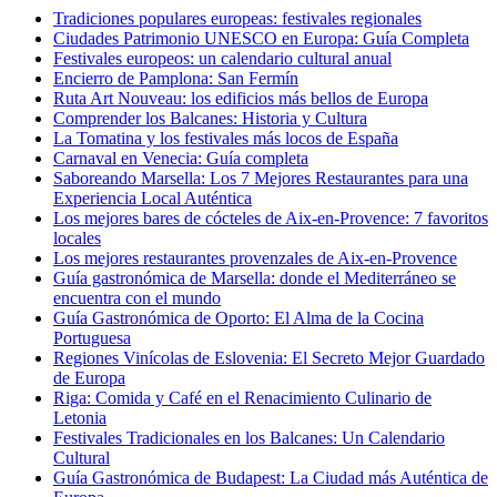
Tradiciones populares europeas: festivales regionales
Ciudades Patrimonio UNESCO en Europa: Guía Completa
Festivales europeos: un calendario cultural anual
Encierro de Pamplona: San Fermín
Ruta Art Nouveau: los edificios más bellos de Europa
Comprender los Balcanes: Historia y Cultura
La Tomatina y los festivales más locos de España
Carnaval en Venecia: Guía completa
Saboreando Marsella: Los 7 Mejores Restaurantes para una
Experiencia Local Auténtica
Los mejores bares de cócteles de Aix-en-Provence: 7 favoritos
locales
Los mejores restaurantes provenzales de Aix-en-Provence
Guía gastronómica de Marsella: donde el Mediterráneo se
encuentra con el mundo
Guía Gastronómica de Oporto: El Alma de la Cocina
Portuguesa
Regiones Vinícolas de Eslovenia: El Secreto Mejor Guardado
de Europa
Riga: Comida y Café en el Renacimiento Culinario de
Letonia
Festivales Tradicionales en los Balcanes: Un Calendario
Cultural
Guía Gastronómica de Budapest: La Ciudad más Auténtica de