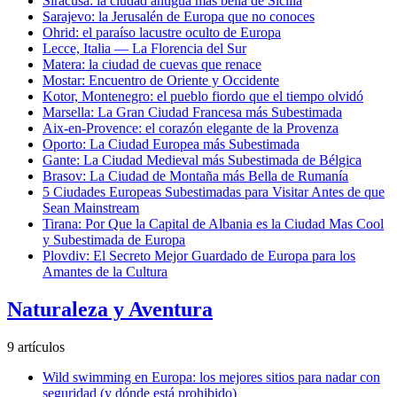
Siracusa: la ciudad antigua más bella de Sicilia
Sarajevo: la Jerusalén de Europa que no conoces
Ohrid: el paraíso lacustre oculto de Europa
Lecce, Italia — La Florencia del Sur
Matera: la ciudad de cuevas que renace
Mostar: Encuentro de Oriente y Occidente
Kotor, Montenegro: el pueblo fiordo que el tiempo olvidó
Marsella: La Gran Ciudad Francesa más Subestimada
Aix-en-Provence: el corazón elegante de la Provenza
Oporto: La Ciudad Europea más Subestimada
Gante: La Ciudad Medieval más Subestimada de Bélgica
Brasov: La Ciudad de Montaña más Bella de Rumanía
5 Ciudades Europeas Subestimadas para Visitar Antes de que
Sean Mainstream
Tirana: Por Que la Capital de Albania es la Ciudad Mas Cool
y Subestimada de Europa
Plovdiv: El Secreto Mejor Guardado de Europa para los
Amantes de la Cultura
Naturaleza y Aventura
9 artículos
Wild swimming en Europa: los mejores sitios para nadar con
seguridad (y dónde está prohibido)