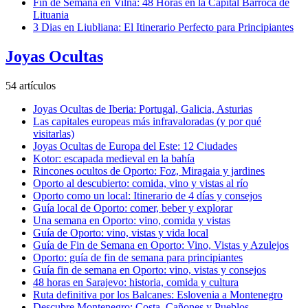
Fin de Semana en Vilna: 48 Horas en la Capital Barroca de
Lituania
3 Dias en Liubliana: El Itinerario Perfecto para Principiantes
Joyas Ocultas
54 artículos
Joyas Ocultas de Iberia: Portugal, Galicia, Asturias
Las capitales europeas más infravaloradas (y por qué
visitarlas)
Joyas Ocultas de Europa del Este: 12 Ciudades
Kotor: escapada medieval en la bahía
Rincones ocultos de Oporto: Foz, Miragaia y jardines
Oporto al descubierto: comida, vino y vistas al río
Oporto como un local: Itinerario de 4 días y consejos
Guía local de Oporto: comer, beber y explorar
Una semana en Oporto: vino, comida y vistas
Guía de Oporto: vino, vistas y vida local
Guía de Fin de Semana en Oporto: Vino, Vistas y Azulejos
Oporto: guía de fin de semana para principiantes
Guía fin de semana en Oporto: vino, vistas y consejos
48 horas en Sarajevo: historia, comida y cultura
Ruta definitiva por los Balcanes: Eslovenia a Montenegro
Descubre Montenegro: Costa, Cañones y Pueblos