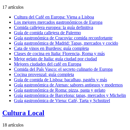
17 artículos
Cultura del Café en Europa: Viena a Lisboa
Los mejores mercados gastronómicos de Europa
Comida callejera europea: la guía definitiva
Guía de comida callejera de Palermo
Guía gastronómica de Cracovia: comida reconfortante
Guía gastronómica de Madrid: Tapas, mercados y cocido
Cata de vinos en Burdeos: guía completa
Clases de cocina en Italia: Florencia, Roma y más
Mejor gelato de Italia: guía ciudad por ciudad
Mejores ciudades del café en Europa
Comida del País Vasco: el secreto culinario de Europa
Cocina provenzal: guía completa
Guía de comida de Lisboa: bacalhau, pastéis y más
Guía gastronómica de Atenas: sabores antiguos y modernos
Guía gastronómica de Roma: pizza, pasta y gelato
Guía gastronómica de Barcelona: tapas, mercados y Michelin
Guía gastronómica de Viena: Café, Tarta y Schnitzel
Cultura Local
18 artículos