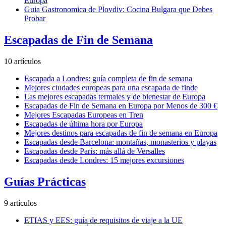
Europa
Guia Gastronomica de Plovdiv: Cocina Bulgara que Debes
Probar
Escapadas de Fin de Semana
10 artículos
Escapada a Londres: guía completa de fin de semana
Mejores ciudades europeas para una escapada de finde
Las mejores escapadas termales y de bienestar de Europa
Escapadas de Fin de Semana en Europa por Menos de 300 €
Mejores Escapadas Europeas en Tren
Escapadas de última hora por Europa
Mejores destinos para escapadas de fin de semana en Europa
Escapadas desde Barcelona: montañas, monasterios y playas
Escapadas desde París: más allá de Versalles
Escapadas desde Londres: 15 mejores excursiones
Guías Prácticas
9 artículos
ETIAS y EES: guía de requisitos de viaje a la UE