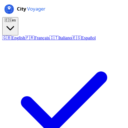
🇪🇸
es
🇬🇧
English
🇫🇷
Français
🇮🇹
Italiano
🇪🇸
Español