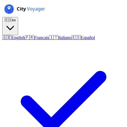
🇪🇸
es
🇬🇧
English
🇫🇷
Français
🇮🇹
Italiano
🇪🇸
Español