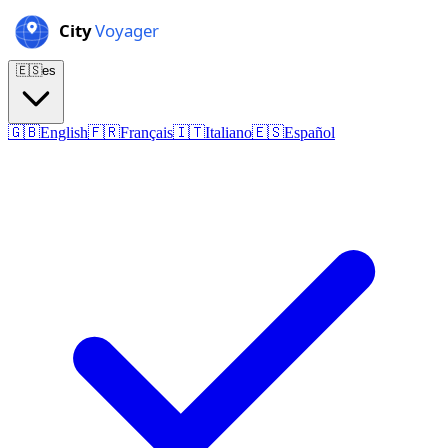
🇪🇸
es
🇬🇧
English
🇫🇷
Français
🇮🇹
Italiano
🇪🇸
Español