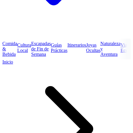
Comida
Escapadas
Naturaleza
Cultura
Guías
Itinerarios
Joyas
Viajes
&
de Fin de
y
Local
Prácticas
Ocultas
Econó
Bebida
Semana
Aventura
Inicio