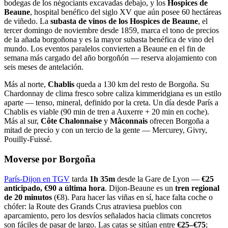
bodegas de los négociants excavadas debajo, y los
Hospices de
Beaune
, hospital benéfico del siglo XV que aún posee 60 hectáreas
de viñedo. La
subasta de vinos de los Hospices de Beaune
, el
tercer domingo de noviembre desde 1859, marca el tono de precios
de la añada borgoñona y es la mayor subasta benéfica de vino del
mundo. Los eventos paralelos convierten a Beaune en el fin de
semana más cargado del año borgoñón — reserva alojamiento con
seis meses de antelación.
Más al norte,
Chablis
queda a 130 km del resto de Borgoña. Su
Chardonnay de clima fresco sobre caliza kimmeridgiana es un estilo
aparte — tenso, mineral, definido por la creta. Un día desde París a
Chablis es viable (90 min de tren a Auxerre + 20 min en coche).
Más al sur,
Côte Chalonnaise
y
Mâconnais
ofrecen Borgoña a
mitad de precio y con un tercio de la gente — Mercurey, Givry,
Pouilly-Fuissé.
Moverse por Borgoña
París-Dijon en TGV
tarda
1h 35m
desde la Gare de Lyon —
€25
anticipado, €90 a última hora
. Dijon-Beaune es un
tren regional
de 20 minutos
(€8). Para hacer las viñas en sí, hace falta coche o
chófer: la Route des Grands Crus atraviesa pueblos con
aparcamiento, pero los desvíos señalados hacia climats concretos
son fáciles de pasar de largo. Las catas se sitúan entre
€25–€75
;