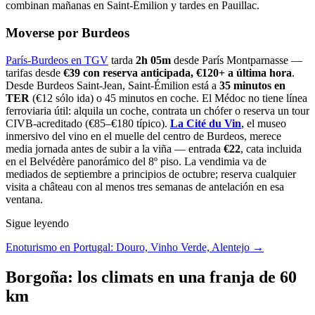
combinan mañanas en Saint-Émilion y tardes en Pauillac.
Moverse por Burdeos
París-Burdeos en TGV
tarda
2h 05m
desde París Montparnasse —
tarifas desde
€39 con reserva anticipada, €120+ a última hora
.
Desde Burdeos Saint-Jean, Saint-Émilion está a
35 minutos en
TER
(€12 sólo ida) o 45 minutos en coche. El Médoc no tiene línea
ferroviaria útil: alquila un coche, contrata un chófer o reserva un tour
CIVB-acreditado (€85–€180 típico).
La Cité du Vin
, el museo
inmersivo del vino en el muelle del centro de Burdeos, merece
media jornada antes de subir a la viña — entrada
€22
, cata incluida
en el Belvédère panorámico del 8º piso. La vendimia va de
mediados de septiembre a principios de octubre; reserva cualquier
visita a château con al menos tres semanas de antelación en esa
ventana.
Sigue leyendo
Enoturismo en Portugal: Douro, Vinho Verde, Alentejo →
Borgoña: los climats en una franja de 60
km