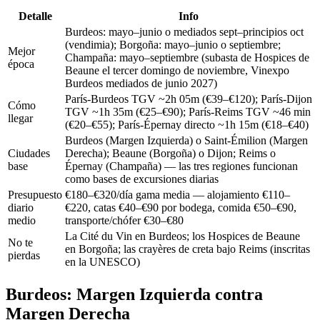
Detalle
Info
Burdeos: mayo–junio o mediados sept–principios oct
(vendimia); Borgoña: mayo–junio o septiembre;
Mejor
Champaña: mayo–septiembre (subasta de Hospices de
época
Beaune el tercer domingo de noviembre, Vinexpo
Burdeos mediados de junio 2027)
París-Burdeos TGV ~2h 05m (€39–€120); París-Dijon
Cómo
TGV ~1h 35m (€25–€90); París-Reims TGV ~46 min
llegar
(€20–€55); París-Épernay directo ~1h 15m (€18–€40)
Burdeos (Margen Izquierda) o Saint-Émilion (Margen
Ciudades
Derecha); Beaune (Borgoña) o Dijon; Reims o
base
Épernay (Champaña) — las tres regiones funcionan
como bases de excursiones diarias
Presupuesto
€180–€320/día gama media — alojamiento €110–
diario
€220, catas €40–€90 por bodega, comida €50–€90,
medio
transporte/chófer €30–€80
La Cité du Vin en Burdeos; los Hospices de Beaune
No te
en Borgoña; las crayères de creta bajo Reims (inscritas
pierdas
en la UNESCO)
Burdeos: Margen Izquierda contra
Margen Derecha