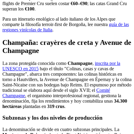
flights de Premier Cru suelen costar
€60–€90
; las catas Grand Cru
superan los
€100
.
Para un itinerario enológico al lado italiano de los Alpes que
comparte la filosofía terroir-first de Borgoña, lee nuestra
guía de las
regiones vinícolas de Italia
.
Champaña: crayères de creta y Avenue de
Champagne
La zona protegida conocida como
Champagne
,
inscrita por la
UNESCO en 2015
bajo el título "Colinas, casas y cavas de
Champagne", abarca tres componentes: las colinas históricas en
torno a Hautvillers, la Avenue de Champagne en Épernay y la colina
Saint-Nicaise con sus bodegas bajo Reims. El espumoso por método
tradicional se elabora aquí desde el siglo XVII; el
Comité
Champagne
, el organismo interprofesional regional, gestiona la
denominación, fija los rendimientos y hoy contabiliza unas
34.300
hectáreas
plantadas en
319 crus
.
Subzonas y los dos niveles de producción
La denominación se divide en cuatro subzonas principales. La