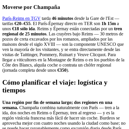
Moverse por Champaña
París-Reims en TGV
tarda
46 minutos
desde la Gare de l'Est —
tarifas
€20–€55
. El París-Épernay directo en TER son
1h 15m
a
unos
€18 sólo ida
. Reims y Épernay están conectadas por un
tren
regional de 25 minutos
. Las crayères bajo Reims — 30 metros de
pozos de creta excavados por los romanos, ampliados por las
maisons desde el siglo XVIII — son la componente UNESCO que
ven la mayoría de los visitantes, y se entra directamente desde las
visitas de Taittinger, Pommery, Ruinart y Veuve Clicquot. Para
llegar a viticultores en la Montagne de Reims o en los pueblos de la
Côte des Blancs, alquila coche o contrata un chófer regional
(jornada completa desde unos
€350
).
Cómo planificar el viaje: logística y
tiempos
Una región por fin de semana largo; dos regiones en una
semana.
Champaña combina naturalmente con París — tren a la
ida, dos noches en Reims o Épernay, tren al regreso — y es la
región vinícola francesa más fácil de hacer sin coche. Burdeos se
aprovecha mejor con cuatro noches usando la ciudad como base; no
se puede hacer razonablemente como excursión diaria desde París.