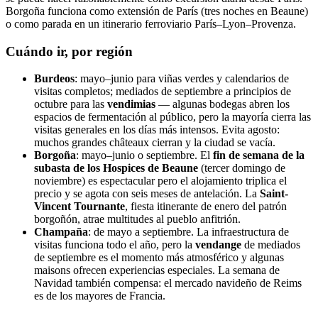
Borgoña funciona como extensión de París (tres noches en Beaune)
o como parada en un itinerario ferroviario París–Lyon–Provenza.
Cuándo ir, por región
Burdeos
: mayo–junio para viñas verdes y calendarios de
visitas completos; mediados de septiembre a principios de
octubre para las
vendimias
— algunas bodegas abren los
espacios de fermentación al público, pero la mayoría cierra las
visitas generales en los días más intensos. Evita agosto:
muchos grandes châteaux cierran y la ciudad se vacía.
Borgoña
: mayo–junio o septiembre. El
fin de semana de la
subasta de los Hospices de Beaune
(tercer domingo de
noviembre) es espectacular pero el alojamiento triplica el
precio y se agota con seis meses de antelación. La
Saint-
Vincent Tournante
, fiesta itinerante de enero del patrón
borgoñón, atrae multitudes al pueblo anfitrión.
Champaña
: de mayo a septiembre. La infraestructura de
visitas funciona todo el año, pero la
vendange
de mediados
de septiembre es el momento más atmosférico y algunas
maisons ofrecen experiencias especiales. La semana de
Navidad también compensa: el mercado navideño de Reims
es de los mayores de Francia.