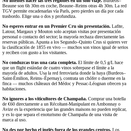
No intentes hacer las tres regiones en un solo viaje.
Burdeos–
Beaune son 6h 30m en coche, Beaune–Reims otras 4h 30m. La red
TGV permite encadenarlas vía París, pero pierdes un día por cada
trasbordo. Elige una o dos y profundiza.
No esperes entrar en un Premier Cru sin presentación.
Lafite,
Latour, Margaux y Mouton solo aceptan visitas por presentación
personal o contacto del sector; la mayoría rechaza directamente las
reservas públicas. Apunta a los Segundo–Quinto Crus si quieres ver
la clasificación de 1855 en vivo — muchos son vinos igual de serios
y reciben con gusto a los visitantes.
No conduzcas tras una cata completa.
El límite de 0,5 g/L hace
que un flight estándar de cuatro vinos sobrepase el límite a la
mayoría de adultos. Usa la red ferroviaria donde la haya (Burdeos–
Saint-Émilion, Reims–Épernay), contrata un chófer o duerme en la
finca — muchos châteaux del Médoc y Pessac-Léognan ofrecen ya
habitaciones.
No ignores a los viticultores de Champaña.
Comprar una botella
de €60 directamente a un Récoltant-Manipulant en Ambonnay o
Avize es la experiencia que las grandes maisons no pueden replicar,
y es lo que separa el enoturismo de Champaña de una visita de
marca al uso.
No des por hecho el inglés fuera de los grandes centros.
Los