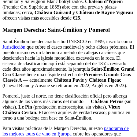
Sémillon y Sauvignon Blanc botrytizados.
Château d'Yquem
(Premier Cru Supérieur, 1855) abre con cita previa y plazas
limitadas; cerca,
Château Guiraud
y
Château de Rayne Vigneau
ofrecen visitas más accesibles desde
€25
.
Margen Derecha: Saint-Émilion y Pomerol
Saint-Émilion fue declarado sitio UNESCO en 1999, inscrito como
Jurisdicción
que cubre el casco medieval y ocho aldeas próximas. El
pueblo mismo es un laberinto apretado de callejas calcáreas que
descienden hacia la iglesia monolítica excavada en la roca. El
sistema de clasificación aquí está separado del de 1855: revisado
cada diez años aproximadamente, la jerarquía
Saint-Émilion Grand
Cru Classé
tiene una cúspide estrecha de
Premiers Grands Crus
Classés A
— actualmente
Château Pavie
y
Château Figeac
(Cheval Blanc y Ausone se retiraron en 2022, Angélus en 2023).
Pomerol, justo al norte, no tiene clasificación oficial pero alberga
algunos de los vinos más caros del mundo —
Château Pétrus
(sin
visitas),
Le Pin
(producción microscópica, sin visitas),
Vieux
Château Certan
. El acceso aquí es de verdad escaso; planifica en
torno a una bodega con base en Saint-Émilion.
Para visitas prácticas de la Margen Derecha, nuestro
panorama de
los mejores tours de vino en Europa
cubre los operadores que