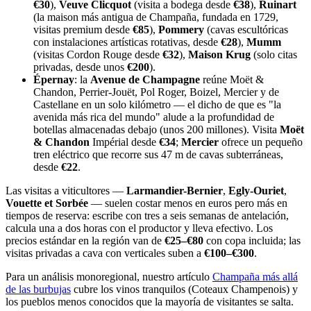
€30
),
Veuve Clicquot
(visita a bodega desde
€38
),
Ruinart
(la maison más antigua de Champaña, fundada en 1729,
visitas premium desde
€85
),
Pommery
(cavas escultóricas
con instalaciones artísticas rotativas, desde
€28
),
Mumm
(visitas Cordon Rouge desde
€32
),
Maison Krug
(solo citas
privadas, desde unos
€200
).
Épernay
: la
Avenue de Champagne
reúne Moët &
Chandon, Perrier-Jouët, Pol Roger, Boizel, Mercier y de
Castellane en un solo kilómetro — el dicho de que es "la
avenida más rica del mundo" alude a la profundidad de
botellas almacenadas debajo (unos 200 millones). Visita
Moët
& Chandon
Impérial desde
€34
;
Mercier
ofrece un pequeño
tren eléctrico que recorre sus 47 m de cavas subterráneas,
desde
€22
.
Las visitas a viticultores —
Larmandier-Bernier
,
Egly-Ouriet
,
Vouette et Sorbée
— suelen costar menos en euros pero más en
tiempos de reserva: escribe con tres a seis semanas de antelación,
calcula una a dos horas con el productor y lleva efectivo. Los
precios estándar en la región van de
€25–€80
con copa incluida; las
visitas privadas a cava con verticales suben a
€100–€300
.
Para un análisis monoregional, nuestro artículo
Champaña más allá
de las burbujas
cubre los vinos tranquilos (Coteaux Champenois) y
los pueblos menos conocidos que la mayoría de visitantes se salta.