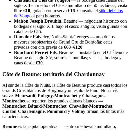
Château du Clos de Vougeot
— la bodega cisterciense del
siglo XII en medio del Clos amurallado de 50 hectáreas; visita
libre
€10
, guiada con reserva
€16
. Consulta el
sitio del Clos
de Vougeot
para horarios.
Maison Joseph Drouhin
, Beaune — négociant histórico con
bodegas del siglo XIII bajo el casco antiguo; visita guiada con
cata desde
€55
.
Domaine Faiveley
, Nuits-Saint-Georges — uno de los
mayores propietarios de Grand Cru de Borgoña; catas
privadas con cita previa de
€60–€120
.
Bouchard Père et Fils
, Beaune — instalado en el Château de
Beaune del siglo XV, sobre las murallas; visitas a bodega y
catas desde
€30
.
Côte de Beaune: territorio del Chardonnay
Al sur de la Côte de Nuits, la Côte de Beaune produce casi todos los
Grands Crus blancos de Borgoña y un estilo de Pinot Noir más
suave.
Meursault
,
Puligny-Montrachet
y
Chassagne-
Montrachet
se reparten los grandes climats blancos —
Montrachet
,
Bâtard-Montrachet
,
Chevalier-Montrachet
,
Corton-Charlemagne
.
Pommard
y
Volnay
firman los tintos más
característicos.
Beaune
es la capital operativa — centro medieval amurallado,