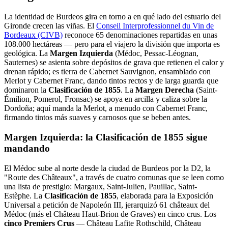
La identidad de Burdeos gira en torno a en qué lado del estuario del
Gironde crecen las viñas. El
Conseil Interprofessionnel du Vin de
Bordeaux (CIVB)
reconoce 65 denominaciones repartidas en unas
108.000 hectáreas — pero para el viajero la división que importa es
geológica. La
Margen Izquierda
(Médoc, Pessac-Léognan,
Sauternes) se asienta sobre depósitos de grava que retienen el calor y
drenan rápido; es tierra de Cabernet Sauvignon, ensamblado con
Merlot y Cabernet Franc, dando tintos rectos y de larga guarda que
dominaron la
Clasificación de 1855
. La
Margen Derecha
(Saint-
Émilion, Pomerol, Fronsac) se apoya en arcilla y caliza sobre la
Dordoña; aquí manda la Merlot, a menudo con Cabernet Franc,
firmando tintos más suaves y carnosos que se beben antes.
Margen Izquierda: la Clasificación de 1855 sigue
mandando
El Médoc sube al norte desde la ciudad de Burdeos por la D2, la
"Route des Châteaux", a través de cuatro comunas que se leen como
una lista de prestigio: Margaux, Saint-Julien, Pauillac, Saint-
Estèphe. La
Clasificación de 1855
, elaborada para la Exposición
Universal a petición de Napoleón III, jerarquizó 61 châteaux del
Médoc (más el Château Haut-Brion de Graves) en cinco crus. Los
cinco Premiers Crus
— Château Lafite Rothschild, Château