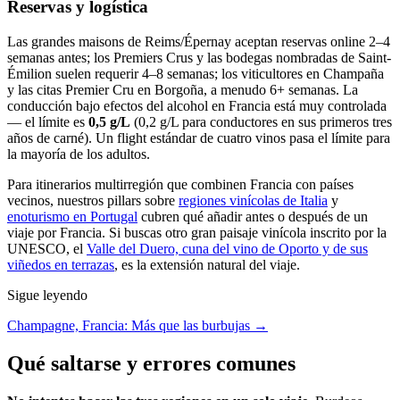
Reservas y logística
Las grandes maisons de Reims/Épernay aceptan reservas online 2–4
semanas antes; los Premiers Crus y las bodegas nombradas de Saint-
Émilion suelen requerir 4–8 semanas; los viticultores en Champaña
y las citas Premier Cru en Borgoña, a menudo 6+ semanas. La
conducción bajo efectos del alcohol en Francia está muy controlada
— el límite es
0,5 g/L
(0,2 g/L para conductores en sus primeros tres
años de carné). Un flight estándar de cuatro vinos pasa el límite para
la mayoría de los adultos.
Para itinerarios multirregión que combinen Francia con países
vecinos, nuestros pillars sobre
regiones vinícolas de Italia
y
enoturismo en Portugal
cubren qué añadir antes o después de un
viaje por Francia. Si buscas otro gran paisaje vinícola inscrito por la
UNESCO, el
Valle del Duero, cuna del vino de Oporto y de sus
viñedos en terrazas
, es la extensión natural del viaje.
Sigue leyendo
Champagne, Francia: Más que las burbujas →
Qué saltarse y errores comunes