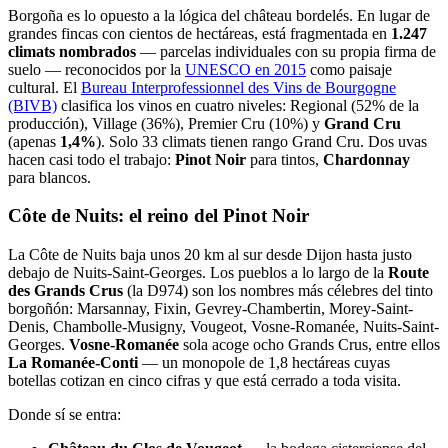
Borgoña es lo opuesto a la lógica del château bordelés. En lugar de
grandes fincas con cientos de hectáreas, está fragmentada en
1.247
climats nombrados
— parcelas individuales con su propia firma de
suelo — reconocidos por la
UNESCO en 2015
como paisaje
cultural. El
Bureau Interprofessionnel des Vins de Bourgogne
(BIVB)
clasifica los vinos en cuatro niveles: Regional (52% de la
producción), Village (36%), Premier Cru (10%) y
Grand Cru
(apenas
1,4%
). Solo 33 climats tienen rango Grand Cru. Dos uvas
hacen casi todo el trabajo:
Pinot Noir
para tintos,
Chardonnay
para blancos.
Côte de Nuits: el reino del Pinot Noir
La Côte de Nuits baja unos 20 km al sur desde Dijon hasta justo
debajo de Nuits-Saint-Georges. Los pueblos a lo largo de la
Route
des Grands Crus
(la D974) son los nombres más célebres del tinto
borgoñón: Marsannay, Fixin, Gevrey-Chambertin, Morey-Saint-
Denis, Chambolle-Musigny, Vougeot, Vosne-Romanée, Nuits-Saint-
Georges.
Vosne-Romanée
sola acoge ocho Grands Crus, entre ellos
La Romanée-Conti
— un monopole de 1,8 hectáreas cuyas
botellas cotizan en cinco cifras y que está cerrado a toda visita.
Donde sí se entra: