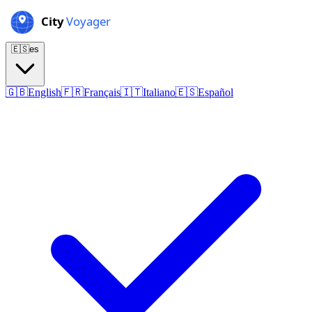
🇪🇸
es
🇬🇧
English
🇫🇷
Français
🇮🇹
Italiano
🇪🇸
Español