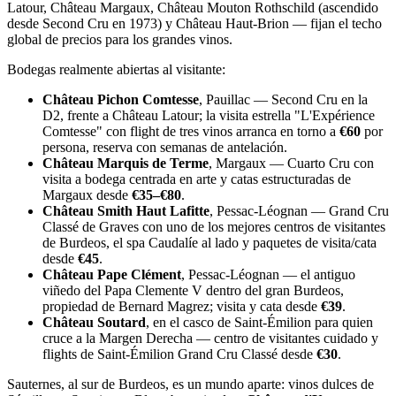
Latour, Château Margaux, Château Mouton Rothschild (ascendido
desde Second Cru en 1973) y Château Haut-Brion — fijan el techo
global de precios para los grandes vinos.
Bodegas realmente abiertas al visitante:
Château Pichon Comtesse
, Pauillac — Second Cru en la
D2, frente a Château Latour; la visita estrella "L'Expérience
Comtesse" con flight de tres vinos arranca en torno a
€60
por
persona, reserva con semanas de antelación.
Château Marquis de Terme
, Margaux — Cuarto Cru con
visita a bodega centrada en arte y catas estructuradas de
Margaux desde
€35–€80
.
Château Smith Haut Lafitte
, Pessac-Léognan — Grand Cru
Classé de Graves con uno de los mejores centros de visitantes
de Burdeos, el spa Caudalíe al lado y paquetes de visita/cata
desde
€45
.
Château Pape Clément
, Pessac-Léognan — el antiguo
viñedo del Papa Clemente V dentro del gran Burdeos,
propiedad de Bernard Magrez; visita y cata desde
€39
.
Château Soutard
, en el casco de Saint-Émilion para quien
cruce a la Margen Derecha — centro de visitantes cuidado y
flights de Saint-Émilion Grand Cru Classé desde
€30
.
Sauternes, al sur de Burdeos, es un mundo aparte: vinos dulces de