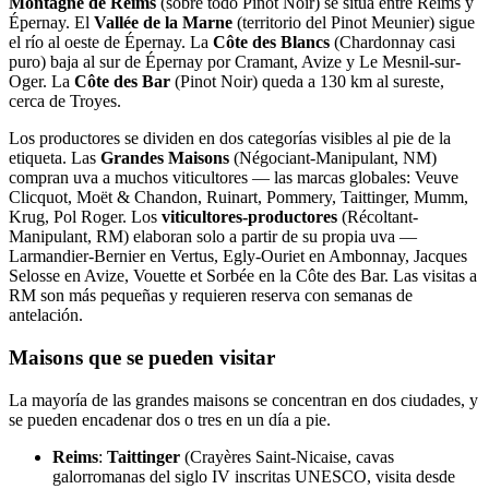
Montagne de Reims
(sobre todo Pinot Noir) se sitúa entre Reims y
Épernay. El
Vallée de la Marne
(territorio del Pinot Meunier) sigue
el río al oeste de Épernay. La
Côte des Blancs
(Chardonnay casi
puro) baja al sur de Épernay por Cramant, Avize y Le Mesnil-sur-
Oger. La
Côte des Bar
(Pinot Noir) queda a 130 km al sureste,
cerca de Troyes.
Los productores se dividen en dos categorías visibles al pie de la
etiqueta. Las
Grandes Maisons
(Négociant-Manipulant, NM)
compran uva a muchos viticultores — las marcas globales: Veuve
Clicquot, Moët & Chandon, Ruinart, Pommery, Taittinger, Mumm,
Krug, Pol Roger. Los
viticultores-productores
(Récoltant-
Manipulant, RM) elaboran solo a partir de su propia uva —
Larmandier-Bernier en Vertus, Egly-Ouriet en Ambonnay, Jacques
Selosse en Avize, Vouette et Sorbée en la Côte des Bar. Las visitas a
RM son más pequeñas y requieren reserva con semanas de
antelación.
Maisons que se pueden visitar
La mayoría de las grandes maisons se concentran en dos ciudades, y
se pueden encadenar dos o tres en un día a pie.
Reims
:
Taittinger
(Crayères Saint-Nicaise, cavas
galorromanas del siglo IV inscritas UNESCO, visita desde