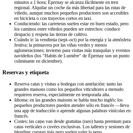
minutos a 1 hora; Épernay se alcanza fácilmente en tren
regional. Alquilar un coche da más libertad para las rutas de
viñedo, aunque muchos pequeños productores son accesibles
en bicicleta o con trayectos cortos en taxi.
Conduciendo: las carreteras suelen estar en buen estado, pero
los caminos entre viñedos pueden ser estrechos: conduce
despacio y respeta las tierras de cultivo.
Cuándo ir: la vendimia (sept–oct) por la energía y la atmósfera
festiva; la primavera por las viñas verdes y menos
aglomeraciones; invierno para visitas más tranquilas y eventos
navideños (los "Habits de Lumière" de Épernay son un punto
culminante en diciembre).
Reservas y etiqueta
Reserva catas y visitas a bodegas con antelación: tanto las
grandes maisons como los pequeños viticultores a menudo
requieren reserva, especialmente en temporada alta.
Idioma: en las grandes maisons se habla mucho inglés; los
pequeños productores pueden atender sólo en francés —lleva
una app de traducción o aprende algunas palabras vinícolas en
francés.
Costes: las catas van desde gratuitas (raro) hasta premium para
catas verticales o cuvées exclusivas. Los talleres y sesiones de
blending cuestan más pero suelen valer la pena.