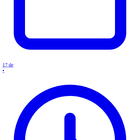
17 de
•