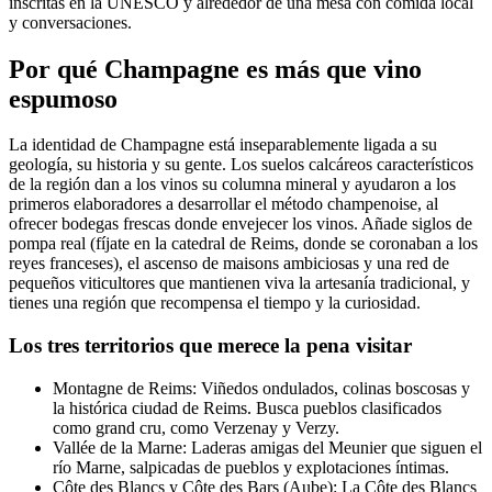
inscritas en la UNESCO y alrededor de una mesa con comida local
y conversaciones.
Por qué Champagne es más que vino
espumoso
La identidad de Champagne está inseparablemente ligada a su
geología, su historia y su gente. Los suelos calcáreos característicos
de la región dan a los vinos su columna mineral y ayudaron a los
primeros elaboradores a desarrollar el método champenoise, al
ofrecer bodegas frescas donde envejecer los vinos. Añade siglos de
pompa real (fíjate en la catedral de Reims, donde se coronaban a los
reyes franceses), el ascenso de maisons ambiciosas y una red de
pequeños viticultores que mantienen viva la artesanía tradicional, y
tienes una región que recompensa el tiempo y la curiosidad.
Los tres territorios que merece la pena visitar
Montagne de Reims: Viñedos ondulados, colinas boscosas y
la histórica ciudad de Reims. Busca pueblos clasificados
como grand cru, como Verzenay y Verzy.
Vallée de la Marne: Laderas amigas del Meunier que siguen el
río Marne, salpicadas de pueblos y explotaciones íntimas.
Côte des Blancs y Côte des Bars (Aube): La Côte des Blancs