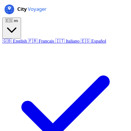
🇪🇸
es
🇬🇧
English
🇫🇷
Français
🇮🇹
Italiano
🇪🇸
Español