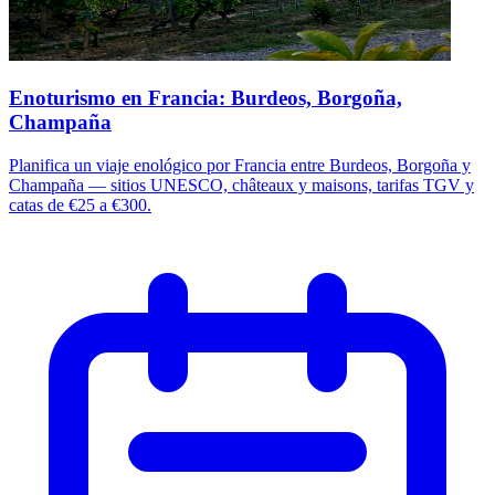
Enoturismo en Francia: Burdeos, Borgoña,
Champaña
Planifica un viaje enológico por Francia entre Burdeos, Borgoña y
Champaña — sitios UNESCO, châteaux y maisons, tarifas TGV y
catas de €25 a €300.