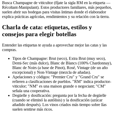
Busca Champagne de viticultor (fíjate la sigla RM en la etiqueta —
Récoltant-Manipulant). Estos productores familiares, más pequeños,
suelen abrir sus bodegas para visitas íntimas donde el elaborador
explica prácticas agrícolas, rendimientos y su relación con la tierra.
Charla de cata: etiquetas, estilos y
consejos para elegir botellas
Entender las etiquetas te ayuda a aprovechar mejor las catas y las
compras.
Tipos de Champagne: Brut (seco), Extra Brut (muy seco),
Demi-Sec (más dulce), Blanc de Blancs (100% Chardonnay),
Blanc de Noirs (a base de Pinot), Rosé, Vintage (de un año
excepcional) y Non-Vintage (mezcla de añadas).
Apelaciones y códigos: "Premier Cru" y "Grand Cru" se
refieren a clasificaciones de pueblos. "RM" indica productor-
viticulor; "NM" es una maison grande o negociant; "CM"
señala una cooperativa.
Degüelle y dosificación: pregunta por la fecha de degüelle
(cuando se eliminó la autólisis) y la dosificación (azúcar
añadido después). Los vinos criados más tiempo sobre lías
suelen sentirse más ricos.