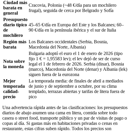
Ciudad más
Cracovia, Polonia (~48 €/día para un mochilero
barata en
frugal), seguida de cerca por Belgrado y Sofía
general
Presupuesto
diario típico
45–65 €/día en Europa del Este y los Balcanes; 60–
de
90 €/día en la península ibérica y el sur de Italia
mochilero
Región más
Los Balcanes occidentales (Serbia, Bosnia,
barata
Macedonia del Norte, Albania)
Bulgaria adoptó el euro el 1 de enero de 2026 (tipo
fijo 1 € = 1,95583 lev); el lev dejó de ser de curso
Nota sobre
legal el 1 de febrero de 2026. Serbia (dinar), Bosnia
la moneda
(marco), Macedonia del Norte (denar) y Albania (lek)
siguen fuera de la eurozona
Mejor
La temporada media: de finales de abril a mediados
temporada
de junio y de septiembre a octubre, por su clima
calidad-
templado, terrazas abiertas y tarifas de litera fuera de
precio
pico
Una advertencia rápida antes de las clasificaciones: los presupuestos
diarios de abajo asumen una cama en litera, comida sobre todo
casera o street food, transporte público y un par de visitas de pago o
copas al día. Si gastas más en habitaciones privadas o cenas en
restaurante, estas cifras suben rápido. Todos los precios son