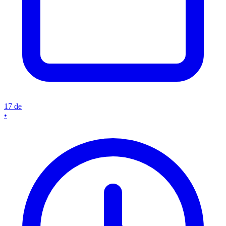
17 de
•