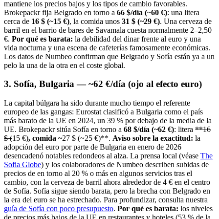
mantiene los precios bajos y los tipos de cambio favorables.
Brokepackr fija Belgrado en torno a
66 $/día (~60 €)
: una litera
cerca de
16 $ (~15 €)
, la comida unos
31 $ (~29 €)
. Una cerveza de
barril en el barrio de bares de Savamala cuesta normalmente 2–2,50
€.
Por qué es barata:
la debilidad del dinar frente al euro y una
vida nocturna y una escena de cafeterías famosamente económicas.
Los datos de Numbeo confirman que Belgrado y Sofía están ya a un
pelo la una de la otra en el coste global.
3. Sofía, Bulgaria — ~62 €/día (ojo al efecto euro)
La capital búlgara ha sido durante mucho tiempo el referente
europeo de las gangas: Eurostat clasificó a Bulgaria como el país
más barato de la UE en 2024, un 39 % por debajo de la media de la
UE. Brokepackr sitúa Sofía en torno a
68 $/día (~62 €)
: litera
**16
$ (
15 €)
, comida ~
27 $ (~25 €)**.
Aviso sobre la exactitud:
la
adopción del euro por parte de Bulgaria en enero de 2026
desencadenó notables redondeos al alza. La prensa local (véase
The
Sofia Globe
) y los colaboradores de Numbeo describen subidas de
precios de en torno al 20 % o más en algunos servicios tras el
cambio, con la cerveza de barril ahora alrededor de 4 € en el centro
de Sofía. Sofía sigue siendo barata, pero la brecha con Belgrado en
la era del euro se ha estrechado. Para profundizar, consulta nuestra
guía de Sofía con poco presupuesto
.
Por qué es barata:
los niveles
de precios más bajos de la UE en restaurantes y hoteles (53 % de la