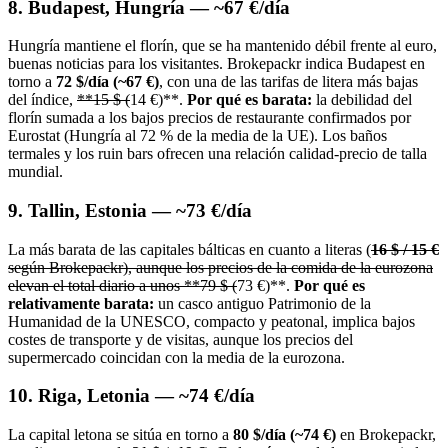
8. Budapest, Hungría — ~67 €/día
Hungría mantiene el florín, que se ha mantenido débil frente al euro,
buenas noticias para los visitantes. Brokepackr indica Budapest en
torno a
72 $/día (~67 €)
, con una de las tarifas de litera más bajas
del índice,
**15 $ (
14 €)**.
Por qué es barata:
la debilidad del
florín sumada a los bajos precios de restaurante confirmados por
Eurostat (Hungría al 72 % de la media de la UE). Los baños
termales y los ruin bars ofrecen una relación calidad-precio de talla
mundial.
9. Tallin, Estonia — ~73 €/día
La más barata de las capitales bálticas en cuanto a literas (
16 $ / 15 €
según Brokepackr), aunque los precios de la comida de la eurozona
elevan el total diario a unos **79 $ (
73 €)**.
Por qué es
relativamente barata:
un casco antiguo Patrimonio de la
Humanidad de la UNESCO, compacto y peatonal, implica bajos
costes de transporte y de visitas, aunque los precios del
supermercado coincidan con la media de la eurozona.
10. Riga, Letonia — ~74 €/día
La capital letona se sitúa en torno a
80 $/día (~74 €)
en Brokepackr,