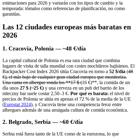
estimaciones para 2026 y variarán con los tipos de cambio y la
temporada: tómalos como referencias de planificación, no como
garantías.
Las 12 ciudades europeas más baratas en
2026
1. Cracovia, Polonia — ~48 €/día
La capital cultural de Polonia es esa rara ciudad que combina
lugares de visita de talla mundial con costes mochileros bajísimos. El
Backpacker Cost Index 2026 sitúa Cracovia en torno a
52 $/día
(
48
€), el más bajo de cualquier gran ciudad europea que monitoriza.
Una cama en albergue ronda los **17 $ (
16 €)**, la comida de un
día unos
27 $ (~25 €)
y una cerveza en un pub del barrio de los
mleczny bar suele costar 2,50–3 €.
Por qué es barata:
el nivel de
precios de Polonia se sitúa en apenas el 72 % de la media de la UE
(
Eurostat 2024
), y Cracovia tiene una competencia feroz entre
albergues además de una arraigada cultura de comida económica.
2. Belgrado, Serbia — ~60 €/día
Serbia está fuera tanto de la UE como de la eurozona, lo que