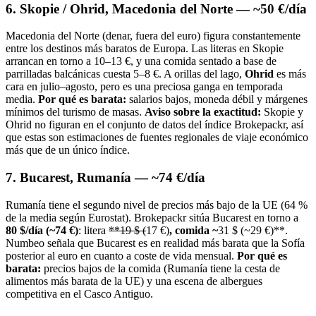
6. Skopie / Ohrid, Macedonia del Norte — ~50 €/día
Macedonia del Norte (denar, fuera del euro) figura constantemente
entre los destinos más baratos de Europa. Las literas en Skopie
arrancan en torno a 10–13 €, y una comida sentado a base de
parrilladas balcánicas cuesta 5–8 €. A orillas del lago,
Ohrid
es más
cara en julio–agosto, pero es una preciosa ganga en temporada
media.
Por qué es barata:
salarios bajos, moneda débil y márgenes
mínimos del turismo de masas.
Aviso sobre la exactitud:
Skopie y
Ohrid no figuran en el conjunto de datos del índice Brokepackr, así
que estas son estimaciones de fuentes regionales de viaje económico
más que de un único índice.
7. Bucarest, Rumanía — ~74 €/día
Rumanía tiene el segundo nivel de precios más bajo de la UE (64 %
de la media según Eurostat). Brokepackr sitúa Bucarest en torno a
80 $/día (~74 €)
: litera
**19 $ (
17 €)
, comida ~
31 $ (~29 €)**.
Numbeo señala que Bucarest es en realidad más barata que la Sofía
posterior al euro en cuanto a coste de vida mensual.
Por qué es
barata:
precios bajos de la comida (Rumanía tiene la cesta de
alimentos más barata de la UE) y una escena de albergues
competitiva en el Casco Antiguo.