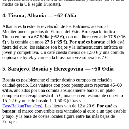
media de la UE según Eurostat).
4. Tirana, Albania — ~62 €/día
Albania es la estrella revelación de los Balcanes: acceso al
Mediterráneo a precios de Europa del Este. Brokepackr indica
Tirana en torno a
67 $/día (~62 €)
, con una litera cerca de
17 $ (~16
€)
y la comida en unos
27 $ (~25 €)
.
Por qué es barata:
el lek está
fuera del euro, los salarios son bajos y la infraestructura turística es
joven y competitiva. Un café cuesta menos de 1,50 € y una comida
copiosa de byrek y carne a la brasa rara vez supera los 7 €.
5. Sarajevo, Bosnia y Herzegovina — ~50 €/día
Bosnia es posiblemente el mejor destino europeo en relación
calidad-precio. Los viajeros con poco presupuesto reportan
45–60
€/día
, anclados por una comida absurdamente barata: un plato
completo de ćevapi cuesta 4–5 €, una cena en restaurante con vino
15–22 € y un café bosnio 1–1,50 € (cifras vía
EasyBalkanTransfers
). Las literas van de 12 a 20 €.
Por qué es
barata:
el marco convertible está vinculado al euro a un tipo estable
y bajo, y la base de costes locales figura entre las más bajas de
Europa.