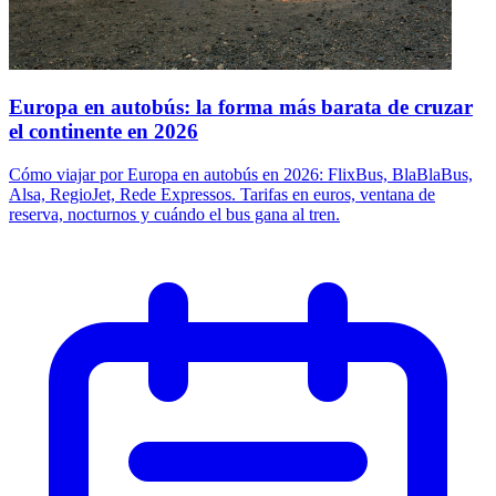
Europa en autobús: la forma más barata de cruzar
el continente en 2026
Cómo viajar por Europa en autobús en 2026: FlixBus, BlaBlaBus,
Alsa, RegioJet, Rede Expressos. Tarifas en euros, ventana de
reserva, nocturnos y cuándo el bus gana al tren.