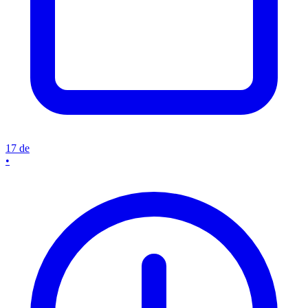
17 de
•