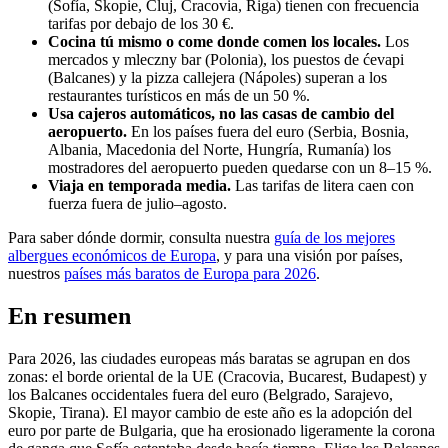
(Sofía, Skopie, Cluj, Cracovia, Riga) tienen con frecuencia
tarifas por debajo de los 30 €.
Cocina tú mismo o come donde comen los locales.
Los
mercados y mleczny bar (Polonia), los puestos de ćevapi
(Balcanes) y la pizza callejera (Nápoles) superan a los
restaurantes turísticos en más de un 50 %.
Usa cajeros automáticos, no las casas de cambio del
aeropuerto.
En los países fuera del euro (Serbia, Bosnia,
Albania, Macedonia del Norte, Hungría, Rumanía) los
mostradores del aeropuerto pueden quedarse con un 8–15 %.
Viaja en temporada media.
Las tarifas de litera caen con
fuerza fuera de julio–agosto.
Para saber dónde dormir, consulta nuestra
guía de los mejores
albergues económicos de Europa
, y para una visión por países,
nuestros
países más baratos de Europa para 2026
.
En resumen
Para 2026, las ciudades europeas más baratas se agrupan en dos
zonas: el borde oriental de la UE (Cracovia, Bucarest, Budapest) y
los Balcanes occidentales fuera del euro (Belgrado, Sarajevo,
Skopie, Tirana). El mayor cambio de este año es la adopción del
euro por parte de Bulgaria, que ha erosionado ligeramente la corona