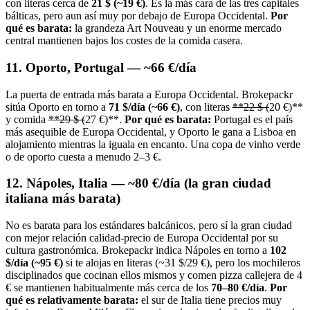
con literas cerca de
21 $ (~19 €)
. Es la más cara de las tres capitales
bálticas, pero aun así muy por debajo de Europa Occidental.
Por
qué es barata:
la grandeza Art Nouveau y un enorme mercado
central mantienen bajos los costes de la comida casera.
11. Oporto, Portugal — ~66 €/día
La puerta de entrada más barata a Europa Occidental. Brokepackr
sitúa Oporto en torno a
71 $/día (~66 €)
, con literas
**22 $ (
20 €)**
y comida
**29 $ (
27 €)**.
Por qué es barata:
Portugal es el país
más asequible de Europa Occidental, y Oporto le gana a Lisboa en
alojamiento mientras la iguala en encanto. Una copa de vinho verde
o de oporto cuesta a menudo 2–3 €.
12. Nápoles, Italia — ~80 €/día (la gran ciudad
italiana más barata)
No es barata para los estándares balcánicos, pero sí la gran ciudad
con mejor relación calidad-precio de Europa Occidental por su
cultura gastronómica. Brokepackr indica Nápoles en torno a
102
$/día (~95 €)
si te alojas en literas (~31 $/29 €), pero los mochileros
disciplinados que cocinan ellos mismos y comen pizza callejera de 4
€ se mantienen habitualmente más cerca de los
70–80 €/día
.
Por
qué es relativamente barata:
el sur de Italia tiene precios muy