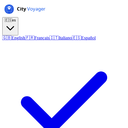
🇪🇸
es
🇬🇧
English
🇫🇷
Français
🇮🇹
Italiano
🇪🇸
Español