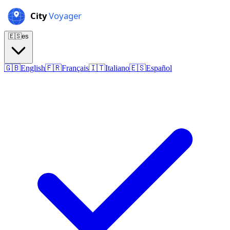
🇪🇸
es
🇬🇧
English
🇫🇷
Français
🇮🇹
Italiano
🇪🇸
Español