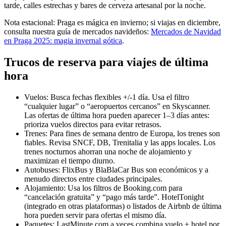
tarde, calles estrechas y bares de cerveza artesanal por la noche.
Nota estacional: Praga es mágica en invierno; si viajas en diciembre,
consulta nuestra guía de mercados navideños:
Mercados de Navidad
en Praga 2025: magia invernal gótica
.
Trucos de reserva para viajes de última
hora
Vuelos: Busca fechas flexibles +/-1 día. Usa el filtro
“cualquier lugar” o “aeropuertos cercanos” en Skyscanner.
Las ofertas de última hora pueden aparecer 1–3 días antes:
prioriza vuelos directos para evitar retrasos.
Trenes: Para fines de semana dentro de Europa, los trenes son
fiables. Revisa SNCF, DB, Trenitalia y las apps locales. Los
trenes nocturnos ahorran una noche de alojamiento y
maximizan el tiempo diurno.
Autobuses: FlixBus y BlaBlaCar Bus son económicos y a
menudo directos entre ciudades principales.
Alojamiento: Usa los filtros de Booking.com para
“cancelación gratuita” y “pago más tarde”. HotelTonight
(integrado en otras plataformas) o listados de Airbnb de última
hora pueden servir para ofertas el mismo día.
Paquetes: LastMinute.com a veces combina vuelo + hotel por