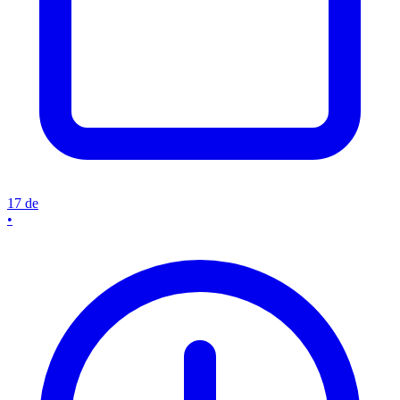
17 de
•