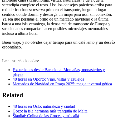
prioridad clara (gastronomía, visitas, naturaleza) y deja que la
serendipia complete el resto. Usa los consejos prácticos arriba para
reducir fricciones: reserva primero el transporte, luego un lugar
céntrico donde dormir y descarga un mapa para usar sin conexión.
Ya sea que persigas el brillo de un mercado navideño o la última
barca a una isla veraniega, la densa red de transporte de Europa y
sus ciudades compactas hacen posibles microviajes memorables
incluso a última hora.
Buen viaje, y no olvides dejar tiempo para un café lento y un desvío
espontáneo.
Lecturas relacionadas:
Excursiones desde Barcelona: Montañas, monasterios y
playas
48 horas en Oporto: Vino, vistas y azulejos
Mercados de Navidad en Praga 2025: magia invernal gótica
Related
48 horas en Oslo: naturaleza y ciudad
Gozo: la isla hermana más tranquila de Malta
Šiauliai: Colina de las Cruces y más allá