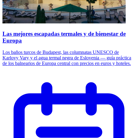
Las mejores escapadas termales y de bienestar de
Europa
Los baños turcos de Budapest, las columnatas UNESCO de
Karlovy Vary y el agua termal negra de Eslovenia — guía práctica
de los balnearios de Europa central con precios en euros y hoteles.