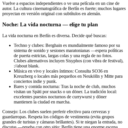
Vuelve a espacios independientes o ve una película en un cine de
autor. La cultura cinematográfica de Berlín es fuerte; muchos lugares
proyectan en versión original con subtítulos en alemán.
Noche: La vida nocturna — elige tu plan
La vida nocturna en Berlín es diversa. Decide qué buscas:
Techno y clubes: Berghain es mundialmente famoso por su
sistema de sonido y sesiones maratonianas —espera políticas
de puerta estrictas, largas colas y una regla de no fotos.
Clubes alternativos incluyen Sisyphos (con vibra de festival),
://about blank.
Música en vivo y locales íntimos: Consulta SO36 en
Kreuzberg o locales más pequeños en Neukölln y Mitte para
conciertos indie y punk.
Bares y comida nocturna: Tras la noche de club, muchos
visitan un Späti por snacks o un döner. La tradición local:
excelentes puestos nocturnos de currywurst y döner
mantienen la ciudad en marcha.
Consejo: Los clubes suelen preferir efectivo para cervezas y
guardarropas. Respeta los códigos de vestimenta (evita grupos
grandes de turistas y cámaras brillantes). Si te niegan la entrada, no
discutas —prueba con otro sitio; Berlín tiene una enorme escena