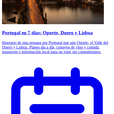
Portugal en 7 días: Oporto, Duero y Lisboa
Itinerario de una semana por Portugal que une Oporto, el Valle del
Duero y Lisboa. Planes día a día, consejos de vino y comida,
transporte e información local para un viaje sin contratiempos.