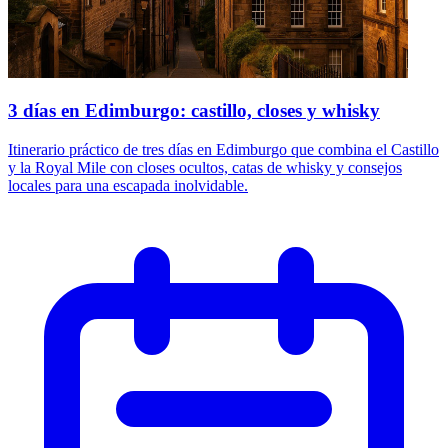
3 días en Edimburgo: castillo, closes y whisky
Itinerario práctico de tres días en Edimburgo que combina el Castillo
y la Royal Mile con closes ocultos, catas de whisky y consejos
locales para una escapada inolvidable.