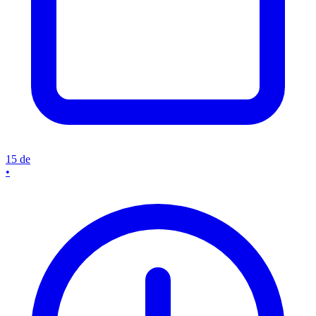
15 de
•