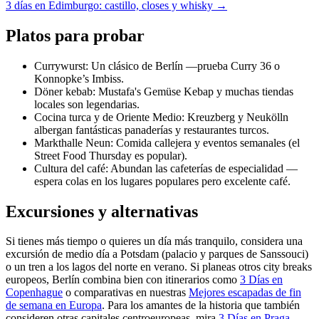
3 días en Edimburgo: castillo, closes y whisky →
Platos para probar
Currywurst: Un clásico de Berlín —prueba Curry 36 o
Konnopke’s Imbiss.
Döner kebab: Mustafa's Gemüse Kebap y muchas tiendas
locales son legendarias.
Cocina turca y de Oriente Medio: Kreuzberg y Neukölln
albergan fantásticas panaderías y restaurantes turcos.
Markthalle Neun: Comida callejera y eventos semanales (el
Street Food Thursday es popular).
Cultura del café: Abundan las cafeterías de especialidad —
espera colas en los lugares populares pero excelente café.
Excursiones y alternativas
Si tienes más tiempo o quieres un día más tranquilo, considera una
excursión de medio día a Potsdam (palacio y parques de Sanssouci)
o un tren a los lagos del norte en verano. Si planeas otros city breaks
europeos, Berlín combina bien con itinerarios como
3 Días en
Copenhague
o comparativas en nuestras
Mejores escapadas de fin
de semana en Europa
. Para los amantes de la historia que también
consideren otras capitales centroeuropeas, mira
3 Días en Praga
.