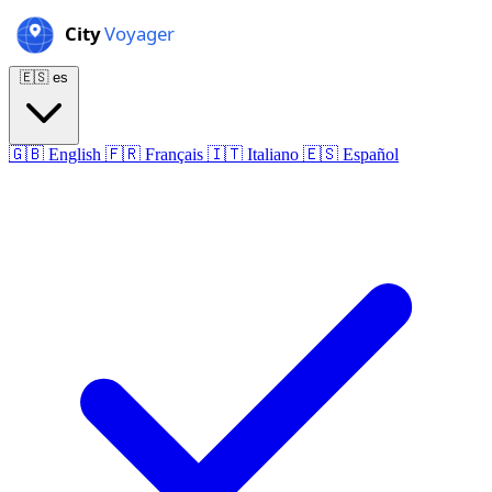
🇪🇸
es
🇬🇧
English
🇫🇷
Français
🇮🇹
Italiano
🇪🇸
Español