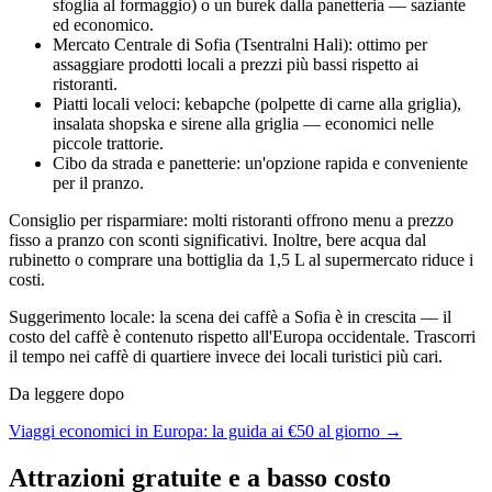
sfoglia al formaggio) o un burek dalla panetteria — saziante
ed economico.
Mercato Centrale di Sofia (Tsentralni Hali): ottimo per
assaggiare prodotti locali a prezzi più bassi rispetto ai
ristoranti.
Piatti locali veloci: kebapche (polpette di carne alla griglia),
insalata shopska e sirene alla griglia — economici nelle
piccole trattorie.
Cibo da strada e panetterie: un'opzione rapida e conveniente
per il pranzo.
Consiglio per risparmiare: molti ristoranti offrono menu a prezzo
fisso a pranzo con sconti significativi. Inoltre, bere acqua dal
rubinetto o comprare una bottiglia da 1,5 L al supermercato riduce i
costi.
Suggerimento locale: la scena dei caffè a Sofia è in crescita — il
costo del caffè è contenuto rispetto all'Europa occidentale. Trascorri
il tempo nei caffè di quartiere invece dei locali turistici più cari.
Da leggere dopo
Viaggi economici in Europa: la guida ai €50 al giorno →
Attrazioni gratuite e a basso costo