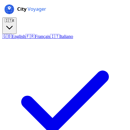
🇮🇹
it
🇬🇧
English
🇫🇷
Français
🇮🇹
Italiano