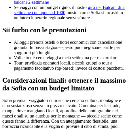
balcani-2-settimane
Se viaggi con un budget rigido, il nostro
giro nei Balcani di 2
settimane con appena €1000
mostra come Sofia si incastri in
un intero itinerario regionale senza sforare.
Sii furbo con le prenotazioni
Alloggi: prenota ostelli o hotel economici con cancellazione
gratuita. In bassa stagione spesso puoi negoziare tariffe per
soggiorni più lunghi.
Voli e treni: cerca viaggi a metà settimana per risparmiare.
Tour: privilegia operatori locali, piccoli gruppi o tour a
pagamento facoltativo (tip-based) invece di costosi pacchetti.
Considerazioni finali: ottenere il massimo
da Sofia con un budget limitato
Sofia premia i viaggiatori curiosi che cercano cultura, montagne e
cibo sostanzioso senza un prezzo elevato. Cammina per le strade,
mangia dove mangiano i locali, approfitta delle notti gratuite nei
musei e sali su un autobus per le montagne — piccole scelte come
queste fanno la differenza. Con un atteggiamento flessibile, una
borraccia ricaricabile e la voglia di provare il cibo di strada, puoi