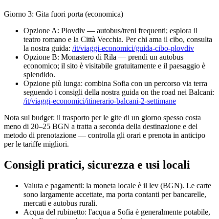
Giorno 3: Gita fuori porta (economica)
Opzione A: Plovdiv — autobus/treni frequenti; esplora il
teatro romano e la Città Vecchia. Per chi ama il cibo, consulta
la nostra guida:
/it/viaggi-economici/guida-cibo-plovdiv
Opzione B: Monastero di Rila — prendi un autobus
economico; il sito è visitabile gratuitamente e il paesaggio è
splendido.
Opzione più lunga: combina Sofia con un percorso via terra
seguendo i consigli della nostra guida on the road nei Balcani:
/it/viaggi-economici/itinerario-balcani-2-settimane
Nota sul budget: il trasporto per le gite di un giorno spesso costa
meno di 20–25 BGN a tratta a seconda della destinazione e del
metodo di prenotazione — controlla gli orari e prenota in anticipo
per le tariffe migliori.
Consigli pratici, sicurezza e usi locali
Valuta e pagamenti: la moneta locale è il lev (BGN). Le carte
sono largamente accettate, ma porta contanti per bancarelle,
mercati e autobus rurali.
Acqua del rubinetto: l'acqua a Sofia è generalmente potabile,