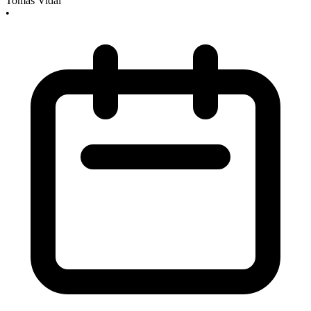
Tomás Vidal
•