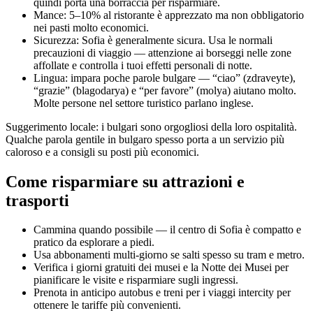
quindi porta una borraccia per risparmiare.
Mance: 5–10% al ristorante è apprezzato ma non obbligatorio
nei pasti molto economici.
Sicurezza: Sofia è generalmente sicura. Usa le normali
precauzioni di viaggio — attenzione ai borseggi nelle zone
affollate e controlla i tuoi effetti personali di notte.
Lingua: impara poche parole bulgare — “ciao” (zdraveyte),
“grazie” (blagodarya) e “per favore” (molya) aiutano molto.
Molte persone nel settore turistico parlano inglese.
Suggerimento locale: i bulgari sono orgogliosi della loro ospitalità.
Qualche parola gentile in bulgaro spesso porta a un servizio più
caloroso e a consigli su posti più economici.
Come risparmiare su attrazioni e
trasporti
Cammina quando possibile — il centro di Sofia è compatto e
pratico da esplorare a piedi.
Usa abbonamenti multi-giorno se salti spesso su tram e metro.
Verifica i giorni gratuiti dei musei e la Notte dei Musei per
pianificare le visite e risparmiare sugli ingressi.
Prenota in anticipo autobus e treni per i viaggi intercity per
ottenere le tariffe più convenienti.