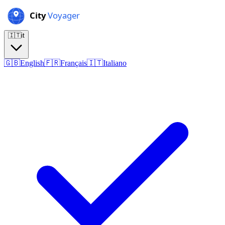
🇮🇹
it
🇬🇧
English
🇫🇷
Français
🇮🇹
Italiano