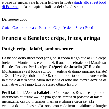
e pane ca' meusa vale la pena leggere la nostra
guida allo street food
di Palermo
, un'altra capitale italiana del cibo di strada.
Da leggere dopo
Guida Gastronomica di Palermo: Capitale dello Street Food →
Francia e Benelux: crêpe, frites, aringa
Parigi: crêpe, falafel, jambon-beurre
La mappa dello street food parigino si snoda lungo due assi: le crêpe
bretoni di Montparnasse e il Pletzl, il quartiere ebraico del Marais su
Rue des Rosiers. Per le crêpe,
Crêperie de Josselin
(67 Rue du
Montparnasse) è il locale storico — galette di grano saraceno (salate)
a €8–€14 e crêpe dolci a €5–€9, con un robusto sidro bretone servito
in ciotole di terracotta. Sulla stessa via ci sono una mezza dozzina di
alternative che fanno tutte lo stesso ottimo lavoro.
Per il falafel,
L'As du Fallafel
al 34 di Rue des Rosiers è il punto di
riferimento culturale — una pita gonfia farcita di polpette di falafel,
melanzane, cavolo, hummus, harissa e tahina a circa €9–€12,
venduta da una finestra d'asporto con code immancabilmente lunghe