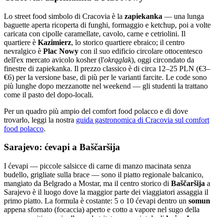
Lo street food simbolo di Cracovia è la
zapiekanka
— una lunga
baguette aperta ricoperta di funghi, formaggio e ketchup, poi a volte
caricata con cipolle caramellate, cavolo, carne e cetriolini. Il
quartiere è
Kazimierz
, lo storico quartiere ebraico; il centro
nevralgico è
Plac Nowy
con il suo edificio circolare ottocentesco
dell'ex mercato avicolo kosher (l'
okrąglak
), oggi circondato da
finestre di zapiekanka. Il prezzo classico è di circa 12–25 PLN (€3–
€6) per la versione base, di più per le varianti farcite. Le code sono
più lunghe dopo mezzanotte nel weekend — gli studenti la trattano
come il pasto del dopo-locali.
Per un quadro più ampio del comfort food polacco e di dove
trovarlo, leggi la nostra
guida gastronomica di Cracovia sul comfort
food polacco
.
Sarajevo: ćevapi a Baščaršija
I ćevapi — piccole salsicce di carne di manzo macinata senza
budello, grigliate sulla brace — sono il piatto regionale balcanico,
mangiato da Belgrado a Mostar, ma il centro storico di
Baščaršija
a
Sarajevo è il luogo dove la maggior parte dei viaggiatori assaggia il
primo piatto. La formula è costante: 5 o 10 ćevapi dentro un
somun
appena sfornato (focaccia) aperto e cotto a vapore nel sugo della