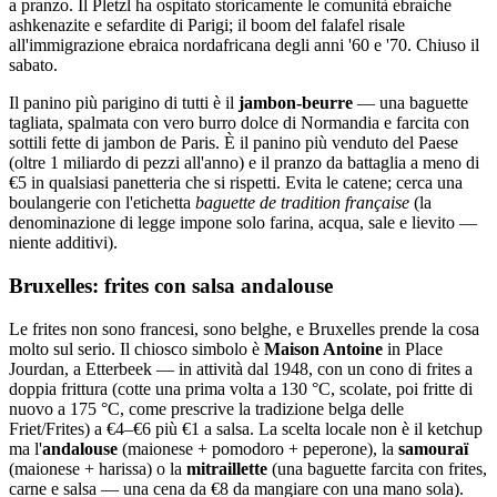
a pranzo. Il Pletzl ha ospitato storicamente le comunità ebraiche
ashkenazite e sefardite di Parigi; il boom del falafel risale
all'immigrazione ebraica nordafricana degli anni '60 e '70. Chiuso il
sabato.
Il panino più parigino di tutti è il
jambon-beurre
— una baguette
tagliata, spalmata con vero burro dolce di Normandia e farcita con
sottili fette di jambon de Paris. È il panino più venduto del Paese
(oltre 1 miliardo di pezzi all'anno) e il pranzo da battaglia a meno di
€5 in qualsiasi panetteria che si rispetti. Evita le catene; cerca una
boulangerie con l'etichetta
baguette de tradition française
(la
denominazione di legge impone solo farina, acqua, sale e lievito —
niente additivi).
Bruxelles: frites con salsa andalouse
Le frites non sono francesi, sono belghe, e Bruxelles prende la cosa
molto sul serio. Il chiosco simbolo è
Maison Antoine
in Place
Jourdan, a Etterbeek — in attività dal 1948, con un cono di frites a
doppia frittura (cotte una prima volta a 130 °C, scolate, poi fritte di
nuovo a 175 °C, come prescrive la tradizione belga delle
Friet/Frites) a €4–€6 più €1 a salsa. La scelta locale non è il ketchup
ma l'
andalouse
(maionese + pomodoro + peperone), la
samouraï
(maionese + harissa) o la
mitraillette
(una baguette farcita con frites,
carne e salsa — una cena da €8 da mangiare con una mano sola).