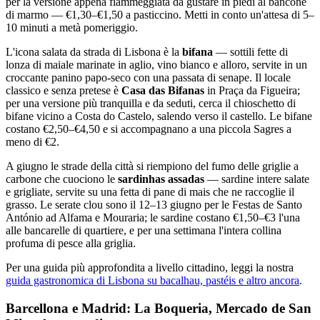
per la versione appena fiammeggiata da gustare in piedi al bancone
di marmo — €1,30–€1,50 a pasticcino. Metti in conto un'attesa di 5–
10 minuti a metà pomeriggio.
L'icona salata da strada di Lisbona è la
bifana
— sottili fette di
lonza di maiale marinate in aglio, vino bianco e alloro, servite in un
croccante panino papo-seco con una passata di senape. Il locale
classico e senza pretese è
Casa das Bifanas
in Praça da Figueira;
per una versione più tranquilla e da seduti, cerca il chioschetto di
bifane vicino a Costa do Castelo, salendo verso il castello. Le bifane
costano €2,50–€4,50 e si accompagnano a una piccola Sagres a
meno di €2.
A giugno le strade della città si riempiono del fumo delle griglie a
carbone che cuociono le
sardinhas assadas
— sardine intere salate
e grigliate, servite su una fetta di pane di mais che ne raccoglie il
grasso. Le serate clou sono il 12–13 giugno per le Festas de Santo
António ad Alfama e Mouraria; le sardine costano €1,50–€3 l'una
alle bancarelle di quartiere, e per una settimana l'intera collina
profuma di pesce alla griglia.
Per una guida più approfondita a livello cittadino, leggi la nostra
guida gastronomica di Lisbona su bacalhau, pastéis e altro ancora
.
Barcellona e Madrid: La Boqueria, Mercado de San