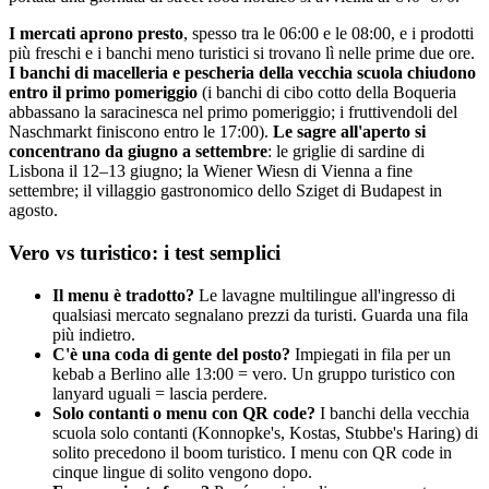
I mercati aprono presto
, spesso tra le 06:00 e le 08:00, e i prodotti
più freschi e i banchi meno turistici si trovano lì nelle prime due ore.
I banchi di macelleria e pescheria della vecchia scuola chiudono
entro il primo pomeriggio
(i banchi di cibo cotto della Boqueria
abbassano la saracinesca nel primo pomeriggio; i fruttivendoli del
Naschmarkt finiscono entro le 17:00).
Le sagre all'aperto si
concentrano da giugno a settembre
: le griglie di sardine di
Lisbona il 12–13 giugno; la Wiener Wiesn di Vienna a fine
settembre; il villaggio gastronomico dello Sziget di Budapest in
agosto.
Vero vs turistico: i test semplici
Il menu è tradotto?
Le lavagne multilingue all'ingresso di
qualsiasi mercato segnalano prezzi da turisti. Guarda una fila
più indietro.
C'è una coda di gente del posto?
Impiegati in fila per un
kebab a Berlino alle 13:00 = vero. Un gruppo turistico con
lanyard uguali = lascia perdere.
Solo contanti o menu con QR code?
I banchi della vecchia
scuola solo contanti (Konnopke's, Kostas, Stubbe's Haring) di
solito precedono il boom turistico. I menu con QR code in
cinque lingue di solito vengono dopo.