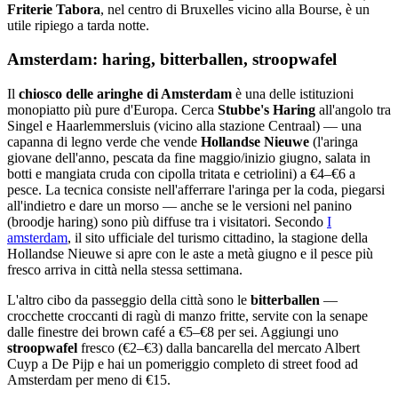
Friterie Tabora
, nel centro di Bruxelles vicino alla Bourse, è un
utile ripiego a tarda notte.
Amsterdam: haring, bitterballen, stroopwafel
Il
chiosco delle aringhe di Amsterdam
è una delle istituzioni
monopiatto più pure d'Europa. Cerca
Stubbe's Haring
all'angolo tra
Singel e Haarlemmersluis (vicino alla stazione Centraal) — una
capanna di legno verde che vende
Hollandse Nieuwe
(l'aringa
giovane dell'anno, pescata da fine maggio/inizio giugno, salata in
botti e mangiata cruda con cipolla tritata e cetriolini) a €4–€6 a
pesce. La tecnica consiste nell'afferrare l'aringa per la coda, piegarsi
all'indietro e dare un morso — anche se le versioni nel panino
(broodje haring) sono più diffuse tra i visitatori. Secondo
I
amsterdam
, il sito ufficiale del turismo cittadino, la stagione della
Hollandse Nieuwe si apre con le aste a metà giugno e il pesce più
fresco arriva in città nella stessa settimana.
L'altro cibo da passeggio della città sono le
bitterballen
—
crocchette croccanti di ragù di manzo fritte, servite con la senape
dalle finestre dei brown café a €5–€8 per sei. Aggiungi uno
stroopwafel
fresco (€2–€3) dalla bancarella del mercato Albert
Cuyp a De Pijp e hai un pomeriggio completo di street food ad
Amsterdam per meno di €15.