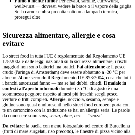
Fumo o niente fumo?
Per ćevapi, sardine, currywurst,
weißwurst — dovresti vedere la brace o il vapore della griglia.
Se la carne sembra precotta sotto una lampada termica,
prosegui oltre.
Sicurezza alimentare, allergie e cosa
evitare
Lo street food in tutta l'UE è regolamentato dal Regolamento UE
178/2002 e dalle leggi nazionali sulla sicurezza alimentare; i rischi
maggiori non sono batterici ma pratici.
Fai attenzione a
: il pesce
crudo (l'aringa di Amsterdam) deve essere abbattuto a -20 °C per
almeno 24 ore secondo il Regolamento UE 853/2004, cosa che tutti
i banchi autorizzati fanno — ma se hai dubbi, chiedi.
Il maiale in
contesti all'aperto informali
durante i 35 °C di agosto è una
scommessa peggiore rispetto ai mesi più freschi; scegli pesce,
verdure o fritti completi.
Allergie
: nocciola, sesamo, senape e
glutine sono quasi onnipresenti nello street food europeo; porta con
te un cartoncino con la traduzione se hai un'allergia seria. Le parole
da conoscere sono
sans
,
senza
,
ohne
,
bez
— "senza".
Da evitare
: la paella con menu fotografato nel centro di Barcellona
(frutti di mare surgelati, riso precotto), le finestre di pizza vicino alla