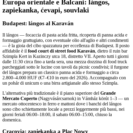
Europa orientale e Balcani: lángos,
zapiekanka, ćevapi, souvlaki
Budapest: lángos al Karaván
Il lángos — focaccia di pasta acida fritta, ricoperta di panna acida e
formaggio grattugiato, con eventuale olio all'aglio e altri condimenti
— è la gioia del cibo spazzatura per eccellenza di Budapest. Il posto
affidabile è il
food court di street food Karaván
, dietro il ruin bar
Szimpla Kert in Kazinczy utca 18, distretto VII. Aperto tutti i giorni
dalle 11:30 circa fino a tarda sera, una mezza dozzina di food truck
parcheggiati sotto le lucine con tavoli da picnic condivisi; il furgone
del lángos prepara un classico panna acida e formaggio a circa
2.800–4.000 HUF (€7–€10 in euro del 2026). Accompagnalo con
un pohár di unicum o una birra artigianale allo stesso Szimpla.
L'alternativa più tradizionale è il piano superiore del
Grande
Mercato Coperto
(Nagyvásárcsarnok) in Vámház körút 1–3 — un
mercato ottocentesco in ferro e mattoni dove i banchi del lángos
sono cibo schiettamente locale a prezzi leggermente più bassi, nei
giorni feriali 06:00–18:00, il sabato 06:00–15:00, chiuso la
domenica.
Cracovia: zapiekanka a Plac Nowy