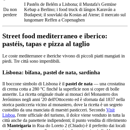
I Pastéis de Belém a Lisbona; il Mustafa's Gemüse
Da non
Kebap a Berlino; i food truck di lángos Karaván a
perdere
Budapest; il souvlaki da Kostas ad Atene; il mercato sul
lungomare Reffen a Copenaghen
Street food mediterraneo e iberico:
pastéis, tapas e pizza al taglio
Le coste mediterranee e iberiche vivono di piccoli piatti mangiati in
piedi. Tre città sono imperdibili.
Lisbona: bifana, pastel de nata, sardinha
Il boccone simbolo di Lisbona è il
pastel de nata
— una crostatina
di crema cotta a 280 °C finché la superficie non si copre di bolle
annerite. La ricetta originale risale ai monaci del Monastero dos
Jerónimos negli anni '20 dell'Ottocento ed è sfornata dal 1837 nella
storica pasticceria vicino al monastero, dove la ricetta è un segreto
custodito da una manciata di maestri pasticceri. Secondo
Visit
Lisboa
, l'ente ufficiale del turismo, il dolce viene venduto in tutta la
città anche da panetterie indipendenti; il punto vendita di riferimento
di
Manteigaria
in Rua do Loreto 2 (Chiado) è il preferito dai locali