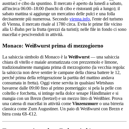
austriaci e cibo da spuntino. Il mercato è aperto da lunedì a sabato,
all'incirca 06:00–18:00 (banchi di cibo e ristoranti più a lungo); il
sabato mattina si aggiunge un mercatino delle pulci e una folla
decisamente più numerosa. Secondo
vienna.info
, l'ente del turismo
di Vienna, il mercato risale al 1780 circa. Evita le prime file vicino
alla U-Bahn per la frutta (prezzi da turisti); nelle file in fondo ci sono
macellai e pescivendoli in attività.
Monaco: Weißwurst prima di mezzogiorno
La salsiccia simbolo di Monaco è la
Weißwurst
— una salsiccia
chiara di vitello e maiale aromatizzata con prezzemolo e limone,
tradizionalmente mangiata prima di mezzogiorno (la vecchia regola:
la salsiccia non deve sentire le campane della chiesa battere le 12,
perché prima della refrigerazione la partita del mattino andava
consumata in fretta). Oggi viene servita in qualsiasi Wirtshaus
bavarese dalle 09:00 fino al primo pomeriggio: si pela la pelle con
coltello e forchetta, si intinge nella dolce senape Händlmaier e si
mangia con un Brezn (bretzel) e un mezzo litro di Weißbier. Prova
una catena di macellai in attività come
Vinzenzmurr
o una birreria
classica come Zum Augustiner. Un paio di Weißwurst con Brezn e
birra costa €8–€12.