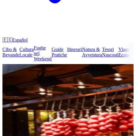
🇪🇸
Español
Fughe
Cibo &
Cultura
Guide
Itinerari
Natura &
Tesori
Viaggi
nel
Bevande
Locale
Pratiche
Avventura
Nascosti
Economi
Weekend