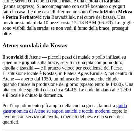
carne, serviti con cipolla cruda tritata e una ciotola di
kajmak
(panna rappresa). Si accompagnano con caffè bosniaco o yogurt
fatto in casa. Le due case di riferimento sono
Ćevabdžinica Mrkva
e
Petica Ferhatović
(via Bravadžiluk, nel cuore del bazar). Una
porzione standard da 10 pezzi costa 12–18 BAM (€6–€9). Le griglie
sono visibili dalla strada; se non vedi il fumo della brace, prosegui
oltre.
Atene: souvlaki da Kostas
Il
souvlaki
di Atene — piccoli pezzi di maiale o pollo infilzati su
spiedini e grigliati sulla brace, serviti in una pita con pomodoro,
cipolla e tzatziki — è il pranzo veloce per eccellenza del Paese.
L'istituzione locale è
Kostas
, in Plateia Agias Eirinis 2, nel centro di
Atene — aperto dal 1950, un minuscolo bancone che chiude
quando finisce la produzione del giorno (spesso entro le 14:00). Una
pita con due spiedini costa circa €4–€5. Le code iniziano alle 12:00
e il locale è chiuso la domenica.
Per l'inquadramento più ampio della cucina greca, la nostra
guida
gastronomica di Atene su sapori antichi e tocchi moderni
copre le
taverne con servizio al tavolo, i mercati del pesce e la scena dei
quartieri.