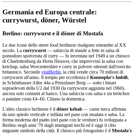
Germania ed Europa centrale:
currywurst, döner, Würstel
Berlino: currywurst e il döner di Mustafa
Le due icone dello street food berlinese risalgono entrambe al XX
secolo. La
currywurst
— salsiccia di maiale a fette in salsa di
pomodoro spolverata di curry — fu inventata nel 1949 a un chiosco
di Charlottenburg da Herta Heuwer, che improvvisò la salsa con
ketchup, salsa Worcestershire e curry in polvere ottenuti dall'esercito
britannico. Secondo
visitBerlin
, la città vende circa 70 milioni di
currywurst all'anno. Il tempio per eccellenza è
Konnopke's Imbiß
,
in Schönhauser Allee 44a a Prenzlauer Berg — sotto i binari
sopraelevati della U2 dal 1930 (la currywurst aggiunta nel 1960),
ancora solo contanti al banco. Una salsiccia con salsa e un brötchen
o patatine costa €4–€6. Chiuso la domenica.
L'altro classico berlinese è il
döner kebab
— carne turca affettata
da uno spiedo verticale e infilata nel pane con insalata e salsa. La
forma moderna del piatto (nel pane con le verdure) fu sviluppata a
Berlino negli anni '70 dagli immigrati turchi ed è oggi il cibo
migrante simbolo della città. Il chiosco più fotografato è il
Mustafa's