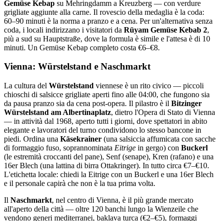
Gemüse Kebap
su Mehringdamm a Kreuzberg — con verdure
grigliate aggiunte alla carne. Il rovescio della medaglia è la coda:
60–90 minuti è la norma a pranzo e a cena. Per un'alternativa senza
coda, i locali indirizzano i visitatori da
Rüyam Gemüse Kebab 2
,
più a sud su Hauptstraße, dove la formula è simile e l'attesa è di 10
minuti. Un Gemüse Kebap completo costa €6–€8.
Vienna: Würstelstand e Naschmarkt
La cultura del
Würstelstand
viennese è un rito civico — piccoli
chioschi di salsicce grigliate aperti fino alle 04:00, che fungono sia
da pausa pranzo sia da cena post-opera. Il pilastro è il
Bitzinger
Würstelstand am Albertinaplatz
, dietro l'Opera di Stato di Vienna
— in attività dal 1968, aperto tutti i giorni, dove spettatori in abito
elegante e lavoratori del turno condividono lo stesso bancone in
piedi. Ordina una
Käsekrainer
(una salsiccia affumicata con sacche
di formaggio fuso, soprannominata
Eitrige
in gergo) con
Buckerl
(le estremità croccanti del pane), Senf (senape), Kren (rafano) e una
16er Blech (una lattina di birra Ottakringer). In tutto circa €7–€10.
L'etichetta locale: chiedi la Eitrige con un Buckerl e una 16er Blech
e il personale capirà che non è la tua prima volta.
Il
Naschmarkt
, nel centro di Vienna, è il più grande mercato
all'aperto della città — oltre 120 banchi lungo la Wienzeile che
vendono generi mediterranei, baklava turca (€2–€5), formaggi