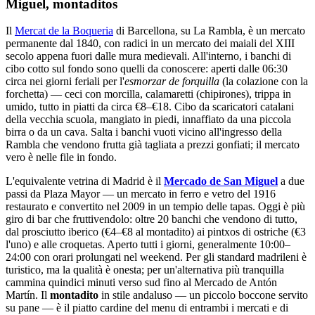
Miguel, montaditos
Il
Mercat de la Boqueria
di Barcellona, su La Rambla, è un mercato
permanente dal 1840, con radici in un mercato dei maiali del XIII
secolo appena fuori dalle mura medievali. All'interno, i banchi di
cibo cotto sul fondo sono quelli da conoscere: aperti dalle 06:30
circa nei giorni feriali per l'
esmorzar de forquilla
(la colazione con la
forchetta) — ceci con morcilla, calamaretti (chipirones), trippa in
umido, tutto in piatti da circa €8–€18. Cibo da scaricatori catalani
della vecchia scuola, mangiato in piedi, innaffiato da una piccola
birra o da un cava. Salta i banchi vuoti vicino all'ingresso della
Rambla che vendono frutta già tagliata a prezzi gonfiati; il mercato
vero è nelle file in fondo.
L'equivalente vetrina di Madrid è il
Mercado de San Miguel
a due
passi da Plaza Mayor — un mercato in ferro e vetro del 1916
restaurato e convertito nel 2009 in un tempio delle tapas. Oggi è più
giro di bar che fruttivendolo: oltre 20 banchi che vendono di tutto,
dal prosciutto iberico (€4–€8 al montadito) ai pintxos di ostriche (€3
l'uno) e alle croquetas. Aperto tutti i giorni, generalmente 10:00–
24:00 con orari prolungati nel weekend. Per gli standard madrileni è
turistico, ma la qualità è onesta; per un'alternativa più tranquilla
cammina quindici minuti verso sud fino al Mercado de Antón
Martín. Il
montadito
in stile andaluso — un piccolo boccone servito
su pane — è il piatto cardine del menu di entrambi i mercati e di