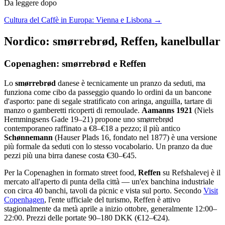
Da leggere dopo
Cultura del Caffè in Europa: Vienna e Lisbona →
Nordico: smørrebrød, Reffen, kanelbullar
Copenaghen: smørrebrød e Reffen
Lo
smørrebrød
danese è tecnicamente un pranzo da seduti, ma
funziona come cibo da passeggio quando lo ordini da un bancone
d'asporto: pane di segale stratificato con aringa, anguilla, tartare di
manzo o gamberetti ricoperti di remoulade.
Aamanns 1921
(Niels
Hemmingsens Gade 19–21) propone uno smørrebrød
contemporaneo raffinato a €8–€18 a pezzo; il più antico
Schønnemann
(Hauser Plads 16, fondato nel 1877) è una versione
più formale da seduti con lo stesso vocabolario. Un pranzo da due
pezzi più una birra danese costa €30–€45.
Per la Copenaghen in formato street food,
Reffen
su Refshalevej è il
mercato all'aperto di punta della città — un'ex banchina industriale
con circa 40 banchi, tavoli da picnic e vista sul porto. Secondo
Visit
Copenhagen
, l'ente ufficiale del turismo, Reffen è attivo
stagionalmente da metà aprile a inizio ottobre, generalmente 12:00–
22:00. Prezzi delle portate 90–180 DKK (€12–€24).