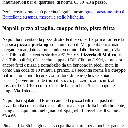
innumerevoli bar di quartiere: di norma €1,50–€3 a pezzo.
Per la costruzione città per città leggi la nostra
guida gastronomica di
Barcellona su tapas, mercati e stelle Michelin
.
Napoli: pizza al taglio, cuoppo fritto, pizza fritta
Napoli ha inventato la pizza di strada due volte. La prima forma è la
classica
pizza a portafoglio
— un disco di Margherita o marinara
piegato e mangiato camminando, venduto dalle finestre lungo Via
dei Tribunali nel centro storico a €1,50–€5.
Pizzeria di Matteo
, Via
dei Tribunali 94, è la celebre tappa di Bill Clinton (1994) e prepara
ancora fritti e pizza a portafoglio da un bancone in piedi; metti in
conto una coda di 10 minuti a pranzo. La seconda forma è il
cuoppo
fritto
— un cono di carta con frittura di mare (alici, calamari,
baccalà) o verdure fritte (fiori di zucca, panzerotti, arancini), al
prezzo di €5–€10 a cono. Cerca le bancarelle a Spaccanapoli e
lungo Via Toledo.
Napoli ha regalato all'Europa anche la
pizza fritta
— pasta della
pizza farcita con ricotta e ciccioli di maiale, poi fritta in olio bollente,
mangiata soprattutto nei Quartieri Spagnoli. I prezzi locali vanno da
€3 a €6.
Più a sud, la Sicilia gioca la sua partita a parte: per arancine, panelle