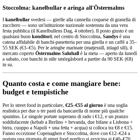
Stoccolma: kanelbullar e aringa all'Östermalms
I
kanelbullar
svedesi — girelle alla cannella cosparse di granella di
zucchero — sono un'istituzione nazionale sostenuta da una vera
festa pubblica (il Kanelbullens Dag, 4 ottobre). Il posto giusto è un
qualsiasi buon
konditori
; nel centro di Stoccolma,
Sandys
è una
catena affidabile di banchi-panetteria per una girella e un caffè a 35–
55 SEK (€3–€5). Per le aringhe marinate (matjessill, inlagd sill), il
mercato coperto
Östermalms Saluhall
è la meta — aperto da lunedì
a sabato, con banchi in stile smörgåsbord a partire da 90 SEK (€8)
in su.
Quanto costa e come mangiare bene:
budget e tempistiche
Per lo street food in particolare,
€25–€55 al giorno
è una soglia
realistica per due o tre pasti da bancarella di nome più qualche
spuntino. Le singole portate superano di rado i €12, e un pranzo
soddisfacente (kebab a Berlino + bevanda, due bifane a Lisbona +
birra, cuoppo a Napoli + una fetta + acqua) si colloca tra €8 e €15.
Fanno eccezione Copenaghen e Stoccolma, dove con €12–€24 a
portata una giornata di street food nordico si avvicina ai €40–€70.