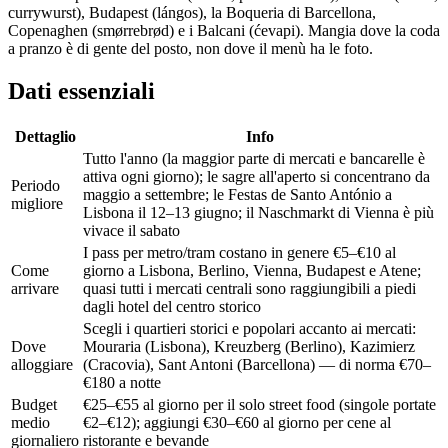
currywurst), Budapest (lángos), la Boqueria di Barcellona,
Copenaghen (smørrebrød) e i Balcani (ćevapi). Mangia dove la coda
a pranzo è di gente del posto, non dove il menù ha le foto.
Dati essenziali
Dettaglio
Info
Tutto l'anno (la maggior parte di mercati e bancarelle è
attiva ogni giorno); le sagre all'aperto si concentrano da
Periodo
maggio a settembre; le Festas de Santo António a
migliore
Lisbona il 12–13 giugno; il Naschmarkt di Vienna è più
vivace il sabato
I pass per metro/tram costano in genere €5–€10 al
Come
giorno a Lisbona, Berlino, Vienna, Budapest e Atene;
arrivare
quasi tutti i mercati centrali sono raggiungibili a piedi
dagli hotel del centro storico
Scegli i quartieri storici e popolari accanto ai mercati:
Dove
Mouraria (Lisbona), Kreuzberg (Berlino), Kazimierz
alloggiare
(Cracovia), Sant Antoni (Barcellona) — di norma €70–
€180 a notte
Budget
€25–€55 al giorno per il solo street food (singole portate
medio
€2–€12); aggiungi €30–€60 al giorno per cene al
giornaliero
ristorante e bevande