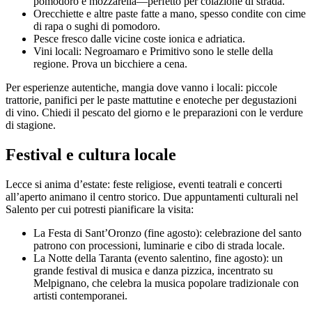
pomodoro e mozzarella—perfetto per colazione di strada.
Orecchiette e altre paste fatte a mano, spesso condite con cime
di rapa o sughi di pomodoro.
Pesce fresco dalle vicine coste ionica e adriatica.
Vini locali: Negroamaro e Primitivo sono le stelle della
regione. Prova un bicchiere a cena.
Per esperienze autentiche, mangia dove vanno i locali: piccole
trattorie, panifici per le paste mattutine e enoteche per degustazioni
di vino. Chiedi il pescato del giorno e le preparazioni con le verdure
di stagione.
Festival e cultura locale
Lecce si anima d’estate: feste religiose, eventi teatrali e concerti
all’aperto animano il centro storico. Due appuntamenti culturali nel
Salento per cui potresti pianificare la visita:
La Festa di Sant’Oronzo (fine agosto): celebrazione del santo
patrono con processioni, luminarie e cibo di strada locale.
La Notte della Taranta (evento salentino, fine agosto): un
grande festival di musica e danza pizzica, incentrato su
Melpignano, che celebra la musica popolare tradizionale con
artisti contemporanei.