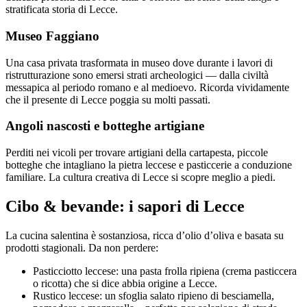
stratificata storia di Lecce.
Museo Faggiano
Una casa privata trasformata in museo dove durante i lavori di
ristrutturazione sono emersi strati archeologici — dalla civiltà
messapica al periodo romano e al medioevo. Ricorda vividamente
che il presente di Lecce poggia su molti passati.
Angoli nascosti e botteghe artigiane
Perditi nei vicoli per trovare artigiani della cartapesta, piccole
botteghe che intagliano la pietra leccese e pasticcerie a conduzione
familiare. La cultura creativa di Lecce si scopre meglio a piedi.
Cibo & bevande: i sapori di Lecce
La cucina salentina è sostanziosa, ricca d’olio d’oliva e basata su
prodotti stagionali. Da non perdere:
Pasticciotto leccese: una pasta frolla ripiena (crema pasticcera
o ricotta) che si dice abbia origine a Lecce.
Rustico leccese: un sfoglia salato ripieno di besciamella,