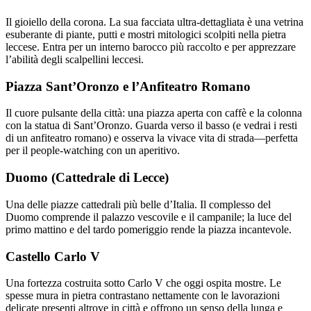
Il gioiello della corona. La sua facciata ultra-dettagliata è una vetrina
esuberante di piante, putti e mostri mitologici scolpiti nella pietra
leccese. Entra per un interno barocco più raccolto e per apprezzare
l’abilità degli scalpellini leccesi.
Piazza Sant’Oronzo e l’Anfiteatro Romano
Il cuore pulsante della città: una piazza aperta con caffè e la colonna
con la statua di Sant’Oronzo. Guarda verso il basso (e vedrai i resti
di un anfiteatro romano) e osserva la vivace vita di strada—perfetta
per il people‑watching con un aperitivo.
Duomo (Cattedrale di Lecce)
Una delle piazze cattedrali più belle d’Italia. Il complesso del
Duomo comprende il palazzo vescovile e il campanile; la luce del
primo mattino e del tardo pomeriggio rende la piazza incantevole.
Castello Carlo V
Una fortezza costruita sotto Carlo V che oggi ospita mostre. Le
spesse mura in pietra contrastano nettamente con le lavorazioni
delicate presenti altrove in città e offrono un senso della lunga e