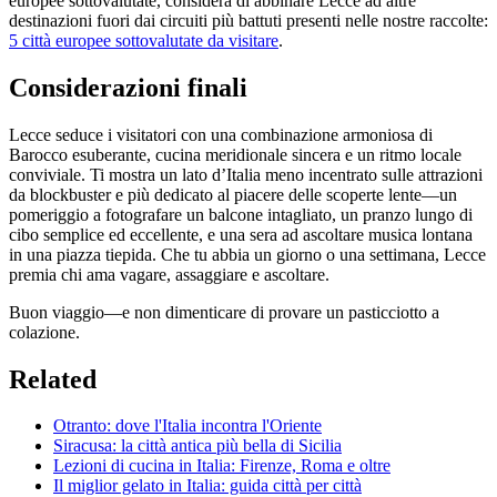
europee sottovalutate, considera di abbinare Lecce ad altre
destinazioni fuori dai circuiti più battuti presenti nelle nostre raccolte:
5 città europee sottovalutate da visitare
.
Considerazioni finali
Lecce seduce i visitatori con una combinazione armoniosa di
Barocco esuberante, cucina meridionale sincera e un ritmo locale
conviviale. Ti mostra un lato d’Italia meno incentrato sulle attrazioni
da blockbuster e più dedicato al piacere delle scoperte lente—un
pomeriggio a fotografare un balcone intagliato, un pranzo lungo di
cibo semplice ed eccellente, e una sera ad ascoltare musica lontana
in una piazza tiepida. Che tu abbia un giorno o una settimana, Lecce
premia chi ama vagare, assaggiare e ascoltare.
Buon viaggio—e non dimenticare di provare un pasticciotto a
colazione.
Related
Otranto: dove l'Italia incontra l'Oriente
Siracusa: la città antica più bella di Sicilia
Lezioni di cucina in Italia: Firenze, Roma e oltre
Il miglior gelato in Italia: guida città per città