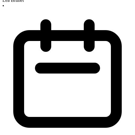
Léa Brunet
•