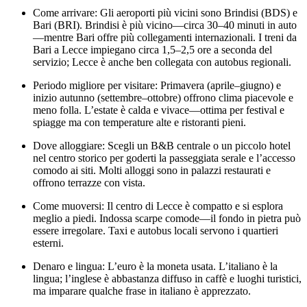
Come arrivare: Gli aeroporti più vicini sono Brindisi (BDS) e
Bari (BRI). Brindisi è più vicino—circa 30–40 minuti in auto
—mentre Bari offre più collegamenti internazionali. I treni da
Bari a Lecce impiegano circa 1,5–2,5 ore a seconda del
servizio; Lecce è anche ben collegata con autobus regionali.
Periodo migliore per visitare: Primavera (aprile–giugno) e
inizio autunno (settembre–ottobre) offrono clima piacevole e
meno folla. L’estate è calda e vivace—ottima per festival e
spiagge ma con temperature alte e ristoranti pieni.
Dove alloggiare: Scegli un B&B centrale o un piccolo hotel
nel centro storico per goderti la passeggiata serale e l’accesso
comodo ai siti. Molti alloggi sono in palazzi restaurati e
offrono terrazze con vista.
Come muoversi: Il centro di Lecce è compatto e si esplora
meglio a piedi. Indossa scarpe comode—il fondo in pietra può
essere irregolare. Taxi e autobus locali servono i quartieri
esterni.
Denaro e lingua: L’euro è la moneta usata. L’italiano è la
lingua; l’inglese è abbastanza diffuso in caffè e luoghi turistici,
ma imparare qualche frase in italiano è apprezzato.