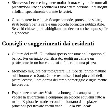
Sicurezza: Lecce è in genere molto sicura; valgono le normali
precauzioni urbane (controlla i tuoi effetti personali nei luoghi
affollati, specialmente durante le feste).
Cosa mettere in valigia: Scarpe comode, protezione solare,
strati leggeri per la sera e una piccola borraccia riutilizzabile.
Se visiti chiese, porta abbigliamento decoroso che copra spalle
e ginocchia.
Consigli e suggerimenti dai residenti
Cultura del caffè: Gli italiani spesso consumano l’espresso al
banco. Per un inizio più rilassato, goditi un caffè e un
pasticciotto in un bar con posti all’aperto in una piazza.
Momento migliore per fotografare: La luce del primo mattino
sul Duomo e su Santa Croce restituisce i toni più caldi della
pietra leccese; l’ora dorata del tardo pomeriggio è ugualmente
favorevole.
Esperienze nascoste: Visita una bottega di cartapesta per
vedere la lavorazione e comprare un piccolo souvenir fatto a
mano. Esplora le strade secondarie lontano dalle piazze
principali per trovare cortili tranquilli e la vita locale.