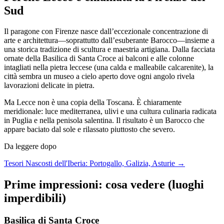
Sud
Il paragone con Firenze nasce dall’eccezionale concentrazione di
arte e architettura—soprattutto dall’esuberante Barocco—insieme a
una storica tradizione di scultura e maestria artigiana. Dalla facciata
ornate della Basilica di Santa Croce ai balconi e alle colonne
intagliati nella pietra leccese (una calda e malleabile calcarenite), la
città sembra un museo a cielo aperto dove ogni angolo rivela
lavorazioni delicate in pietra.
Ma Lecce non è una copia della Toscana. È chiaramente
meridionale: luce mediterranea, ulivi e una cultura culinaria radicata
in Puglia e nella penisola salentina. Il risultato è un Barocco che
appare baciato dal sole e rilassato piuttosto che severo.
Da leggere dopo
Tesori Nascosti dell'Iberia: Portogallo, Galizia, Asturie →
Prime impressioni: cosa vedere (luoghi
imperdibili)
Basilica di Santa Croce