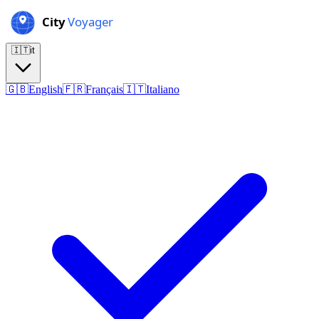
🇮🇹
it
🇬🇧
English
🇫🇷
Français
🇮🇹
Italiano