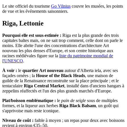
Le site officiel du tourisme
Go Vilnius
couvre les musées, les points
de vue et les événements saisonniers.
Riga, Lettonie
Pourquoi elle est sous-estimée :
Riga est la plus grande des trois
capitales baltes mais, on ne sait trop comment, celle dont on parle le
moins. Elle abrite l'une des concentrations d'architecture Art
nouveau les plus denses d'Europe, et son centre historique aux
racines médiévales figure sur la
liste du patrimoine mondial de
l'UNESCO
.
À voir :
le
quartier Art nouveau
autour d'Alberta iela, avec ses
façades ornées ; la
House of the Black Heads
, une maison de
guilde de la Renaissance reconstruite sur la place principale ; et le
tentaculaire
Riga Central Market
, installé dans d'anciens hangars à
zeppelins réaffectés et l'un des plus grands marchés d'Europe.
Plat/boisson emblématique :
le
pain de seigle
sous de multiples
formes, et la liqueur aux herbes
Riga Black Balsam
, un goût qui
s'apprivoise mais reste iconique.
Niveau de coût :
faible à moyen ; un repas pour deux avec boissons
revient à environ €35–50.