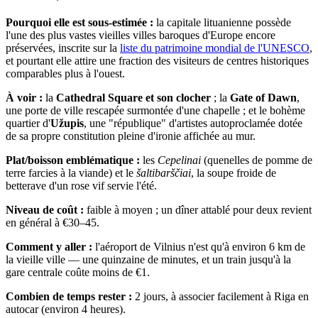
Pourquoi elle est sous-estimée :
la capitale lituanienne possède
l'une des plus vastes vieilles villes baroques d'Europe encore
préservées, inscrite sur la
liste du patrimoine mondial de l'UNESCO
,
et pourtant elle attire une fraction des visiteurs de centres historiques
comparables plus à l'ouest.
À voir :
la
Cathedral Square et son clocher
; la
Gate of Dawn
,
une porte de ville rescapée surmontée d'une chapelle ; et le bohème
quartier d'
Užupis
, une "république" d'artistes autoproclamée dotée
de sa propre constitution pleine d'ironie affichée au mur.
Plat/boisson emblématique :
les
Cepelinai
(quenelles de pomme de
terre farcies à la viande) et le
šaltibarščiai
, la soupe froide de
betterave d'un rose vif servie l'été.
Niveau de coût :
faible à moyen ; un dîner attablé pour deux revient
en général à €30–45.
Comment y aller :
l'aéroport de Vilnius n'est qu'à environ 6 km de
la vieille ville — une quinzaine de minutes, et un train jusqu'à la
gare centrale coûte moins de €1.
Combien de temps rester :
2 jours, à associer facilement à Riga en
autocar (environ 4 heures).