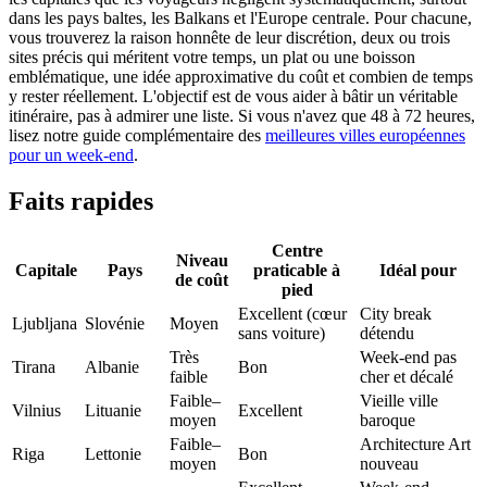
dans les pays baltes, les Balkans et l'Europe centrale. Pour chacune,
vous trouverez la raison honnête de leur discrétion, deux ou trois
sites précis qui méritent votre temps, un plat ou une boisson
emblématique, une idée approximative du coût et combien de temps
y rester réellement. L'objectif est de vous aider à bâtir un véritable
itinéraire, pas à admirer une liste. Si vous n'avez que 48 à 72 heures,
lisez notre guide complémentaire des
meilleures villes européennes
pour un week-end
.
Faits rapides
Centre
Niveau
Capitale
Pays
praticable à
Idéal pour
de coût
pied
Excellent (cœur
City break
Ljubljana
Slovénie
Moyen
sans voiture)
détendu
Très
Week-end pas
Tirana
Albanie
Bon
faible
cher et décalé
Faible–
Vieille ville
Vilnius
Lituanie
Excellent
moyen
baroque
Faible–
Architecture Art
Riga
Lettonie
Bon
moyen
nouveau