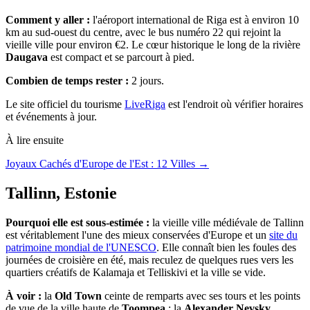
Comment y aller :
l'aéroport international de Riga est à environ 10
km au sud-ouest du centre, avec le bus numéro 22 qui rejoint la
vieille ville pour environ €2. Le cœur historique le long de la rivière
Daugava
est compact et se parcourt à pied.
Combien de temps rester :
2 jours.
Le site officiel du tourisme
LiveRiga
est l'endroit où vérifier horaires
et événements à jour.
À lire ensuite
Joyaux Cachés d'Europe de l'Est : 12 Villes →
Tallinn, Estonie
Pourquoi elle est sous-estimée :
la vieille ville médiévale de Tallinn
est véritablement l'une des mieux conservées d'Europe et un
site du
patrimoine mondial de l'UNESCO
. Elle connaît bien les foules des
journées de croisière en été, mais reculez de quelques rues vers les
quartiers créatifs de Kalamaja et Telliskivi et la ville se vide.
À voir :
la
Old Town
ceinte de remparts avec ses tours et les points
de vue de la ville haute de
Toompea
; la
Alexander Nevsky