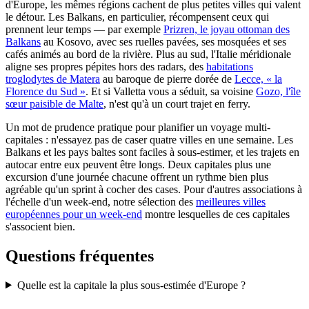
d'Europe, les mêmes régions cachent de plus petites villes qui valent
le détour. Les Balkans, en particulier, récompensent ceux qui
prennent leur temps — par exemple
Prizren, le joyau ottoman des
Balkans
au Kosovo, avec ses ruelles pavées, ses mosquées et ses
cafés animés au bord de la rivière. Plus au sud, l'Italie méridionale
aligne ses propres pépites hors des radars, des
habitations
troglodytes de Matera
au baroque de pierre dorée de
Lecce, « la
Florence du Sud »
. Et si Valletta vous a séduit, sa voisine
Gozo, l'île
sœur paisible de Malte
, n'est qu'à un court trajet en ferry.
Un mot de prudence pratique pour planifier un voyage multi-
capitales : n'essayez pas de caser quatre villes en une semaine. Les
Balkans et les pays baltes sont faciles à sous-estimer, et les trajets en
autocar entre eux peuvent être longs. Deux capitales plus une
excursion d'une journée chacune offrent un rythme bien plus
agréable qu'un sprint à cocher des cases. Pour d'autres associations à
l'échelle d'un week-end, notre sélection des
meilleures villes
européennes pour un week-end
montre lesquelles de ces capitales
s'associent bien.
Questions fréquentes
Quelle est la capitale la plus sous-estimée d'Europe ?