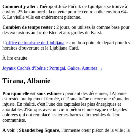
Comment y aller :
l'aéroport Jože Pučnik de Ljubljana se trouve à
environ 25 km au nord ; la navette pour le centre coûte environ €4–
6. La vieille ville est entièrement piétonne.
Combien de temps rester :
2 jours, ou utilisez-la comme base pour
des excursions au lac de Bled et aux grottes du Karst.
L'
office de tourisme de Ljubljana
est un bon point de départ pour les
horaires d'ouverture et la Ljubljana Card.
À lire ensuite
Joyaux Cachés d'Ibérie : Portugal, Galice, Asturies →
Tirana, Albanie
Pourquoi elle est sous-estimée :
pendant des décennies, l'Albanie
est restée pratiquement fermée, et Tirana traîne encore une réputation
injuste. En réalité, c'est l'une des capitales les plus énergiques et
abordables d'Europe, avec un cœur piéton et une vague de façades
colorées qui ont remplacé les ternes barres d'immeubles de l'ère
communiste.
À voir :
Skanderbeg Square
, l'immense cœur piéton de la ville ; la