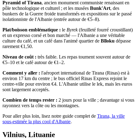
Pyramid of Tirana
, ancien monument communiste renaissant en
pôle technologique et culturel ; et les musées
Bunk'Art
, des
bunkers de la Guerre froide transformés en expositions sur le passé
isolationniste de l'Albanie (entrée autour de €5–8).
Plat/boisson emblématique :
le
Byrek
(feuilleté fourré croustillant)
et un expresso corsé et bon marché — l'Albanie a une véritable
culture du café, et un café dans l'animé quartier de
Blloku
dépasse
rarement €1,50.
Niveau de coût :
très faible. Les repas tournent souvent autour de
€5–10 et le café autour de €1–2.
Comment y aller :
l'aéroport international de Tirana (Rinas) est à
environ 17 km du centre ; le bus officiel Rinas Express rejoint le
centre-ville pour environ €4. L'Albanie utilise le lek, mais les euros
sont largement acceptés.
Combien de temps rester :
2 jours pour la ville ; davantage si vous
rayonnez vers la côte ou les montagnes.
Pour aller plus loin, lisez notre guide complet de
Tirana, la ville
sous-estimée la plus cool d'Albanie
.
Vilnius, Lituanie