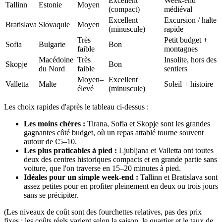
Excellent
Week-end
Tallinn
Estonie
Moyen
(compact)
médiéval
Excellent
Excursion / halte
Bratislava
Slovaquie
Moyen
(minuscule)
rapide
Très
Petit budget +
Sofia
Bulgarie
Bon
faible
montagnes
Macédoine
Très
Insolite, hors des
Skopje
Bon
du Nord
faible
sentiers
Moyen–
Excellent
Valletta
Malte
Soleil + histoire
élevé
(minuscule)
Les choix rapides d'après le tableau ci-dessus :
Les moins chères :
Tirana, Sofia et Skopje sont les grandes
gagnantes côté budget, où un repas attablé tourne souvent
autour de €5–10.
Les plus praticables à pied :
Ljubljana et Valletta ont toutes
deux des centres historiques compacts et en grande partie sans
voiture, que l'on traverse en 15–20 minutes à pied.
Idéales pour un simple week-end :
Tallinn et Bratislava sont
assez petites pour en profiter pleinement en deux ou trois jours
sans se précipiter.
(Les niveaux de coût sont des fourchettes relatives, pas des prix
fixes ; les coûts réels varient selon la saison, le quartier et le taux de