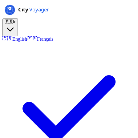
🇫🇷
fr
🇬🇧
English
🇫🇷
Français