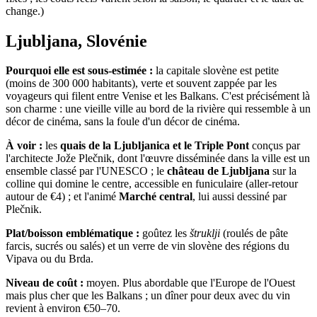
change.)
Ljubljana, Slovénie
Pourquoi elle est sous-estimée :
la capitale slovène est petite
(moins de 300 000 habitants), verte et souvent zappée par les
voyageurs qui filent entre Venise et les Balkans. C'est précisément là
son charme : une vieille ville au bord de la rivière qui ressemble à un
décor de cinéma, sans la foule d'un décor de cinéma.
À voir :
les
quais de la Ljubljanica et le Triple Pont
conçus par
l'architecte Jože Plečnik, dont l'œuvre disséminée dans la ville est un
ensemble classé par l'UNESCO ; le
château de Ljubljana
sur la
colline qui domine le centre, accessible en funiculaire (aller-retour
autour de €4) ; et l'animé
Marché central
, lui aussi dessiné par
Plečnik.
Plat/boisson emblématique :
goûtez les
štruklji
(roulés de pâte
farcis, sucrés ou salés) et un verre de vin slovène des régions du
Vipava ou du Brda.
Niveau de coût :
moyen. Plus abordable que l'Europe de l'Ouest
mais plus cher que les Balkans ; un dîner pour deux avec du vin
revient à environ €50–70.