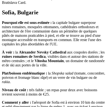
Bratislava Card.
Sofia, Bulgarie
Pourquoi elle est sous-estimée :
la capitale bulgare superpose
ruines romaines, mosquées ottomanes, cathédrales orthodoxes et
architecture de l'ère communiste dans un périmètre de quelques
pâtés de maisons praticables à pied, et elle se trouve au pied d'une
montagne accessible en transports en commun. Elle reste l'une des
capitales les plus abordables de l'UE.
À voir :
la
Alexander Nevsky Cathedral
aux coupoles dorées ; les
ruines romaines de Serdica
, visibles dans et autour des stations de
métro centrales ; et le
Vitosha Mountain
, un domaine de randonnée
et de ski aux portes de la ville.
Plat/boisson emblématique :
la
Shopska salad
(tomate, concombre,
poivron et fromage blanc râpé) et un verre de vin bulgare ou de
rakia
.
Niveau de coût :
très faible ; un repas pour deux avec boissons
revient souvent à moins de €25.
Comment y aller :
l'aéroport de Sofia est à environ 10 km du centre
et relié directement par la ligne de métro 1, avec un ticket à environ