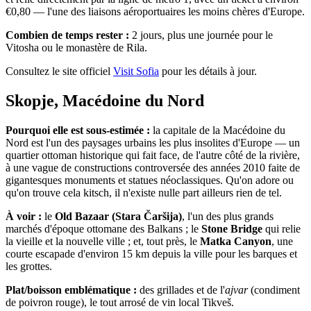
€0,80 — l'une des liaisons aéroportuaires les moins chères d'Europe.
Combien de temps rester :
2 jours, plus une journée pour le
Vitosha ou le monastère de Rila.
Consultez le site officiel
Visit Sofia
pour les détails à jour.
Skopje, Macédoine du Nord
Pourquoi elle est sous-estimée :
la capitale de la Macédoine du
Nord est l'un des paysages urbains les plus insolites d'Europe — un
quartier ottoman historique qui fait face, de l'autre côté de la rivière,
à une vague de constructions controversée des années 2010 faite de
gigantesques monuments et statues néoclassiques. Qu'on adore ou
qu'on trouve cela kitsch, il n'existe nulle part ailleurs rien de tel.
À voir :
le
Old Bazaar (Stara Čaršija)
, l'un des plus grands
marchés d'époque ottomane des Balkans ; le
Stone Bridge
qui relie
la vieille et la nouvelle ville ; et, tout près, le
Matka Canyon
, une
courte escapade d'environ 15 km depuis la ville pour les barques et
les grottes.
Plat/boisson emblématique :
des grillades et de l'
ajvar
(condiment
de poivron rouge), le tout arrosé de vin local Tikveš.