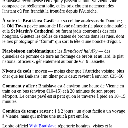
Bratislava récompense ceux qui y passent la nuit. Sa vieille ville
compacte est réellement jolie, et les prix chutent nettement dès
l'instant où l'on franchit la frontière depuis l'Autriche.
À voir :
le
Bratislava Castle
sur sa colline au-dessus du Danube ;
la
Old Town
pavée autour de Hlavné námestie (la place principale) ;
et la
St Martin's Cathedral
, où furent jadis couronnés des rois
hongrois. Guettez les drôles de statues de bronze dans les rues, dont
le très photographié "Čumil" qui sort la tête d'une bouche d'égout.
Plat/boisson emblématique :
les
Bryndzové halušky
— des
quenelles de pomme de terre au fromage de brebis et au lard, le plat
national officieux, généralement autour de €7–9 l'assiette.
Niveau de coût :
moyen — moins cher que l'Autriche voisine, plus
cher que les Balkans ; un dîner pour deux revient à environ €35–50.
Comment y aller :
Bratislava est à environ une heure de Vienne en
train ou en bus (environ €10–15) et à 20 minutes de son propre
aéroport. Le centre pavé est si petit qu'on le traverse à pied en 10–15
minutes.
Combien de temps rester :
1 à 2 jours ; un ajout facile à un voyage
à Vienne, mais qui mérite une nuit à part entière.
Le site officiel
Visit Bratislava
répertorie horaires, visites et la