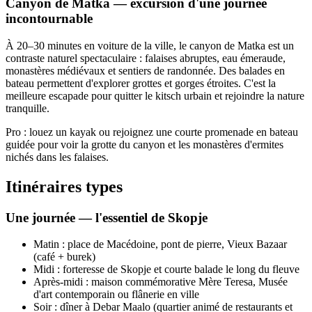
Canyon de Matka — excursion d'une journée
incontournable
À 20–30 minutes en voiture de la ville, le canyon de Matka est un
contraste naturel spectaculaire : falaises abruptes, eau émeraude,
monastères médiévaux et sentiers de randonnée. Des balades en
bateau permettent d'explorer grottes et gorges étroites. C'est la
meilleure escapade pour quitter le kitsch urbain et rejoindre la nature
tranquille.
Pro : louez un kayak ou rejoignez une courte promenade en bateau
guidée pour voir la grotte du canyon et les monastères d'ermites
nichés dans les falaises.
Itinéraires types
Une journée — l'essentiel de Skopje
Matin : place de Macédoine, pont de pierre, Vieux Bazaar
(café + burek)
Midi : forteresse de Skopje et courte balade le long du fleuve
Après‑midi : maison commémorative Mère Teresa, Musée
d'art contemporain ou flânerie en ville
Soir : dîner à Debar Maalo (quartier animé de restaurants et