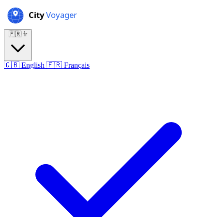
🇫🇷
fr
🇬🇧
English
🇫🇷
Français