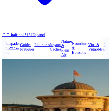
🇮🇹
Italiano
🇪🇸
Español
Nature
Escapades
Nourriture
ure
Guides
Itineraires
Joyaux
Vins &
Voy
&
de Week-
&
le
Pratiques
Caches
Vignobles
Abo
Plein
end
Boissons
Air