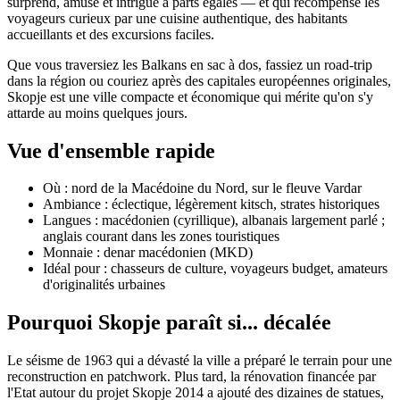
surprend, amuse et intrigue à parts égales — et qui récompense les
voyageurs curieux par une cuisine authentique, des habitants
accueillants et des excursions faciles.
Que vous traversiez les Balkans en sac à dos, fassiez un road‑trip
dans la région ou couriez après des capitales européennes originales,
Skopje est une ville compacte et économique qui mérite qu'on s'y
attarde au moins quelques jours.
Vue d'ensemble rapide
Où : nord de la Macédoine du Nord, sur le fleuve Vardar
Ambiance : éclectique, légèrement kitsch, strates historiques
Langues : macédonien (cyrillique), albanais largement parlé ;
anglais courant dans les zones touristiques
Monnaie : denar macédonien (MKD)
Idéal pour : chasseurs de culture, voyageurs budget, amateurs
d'originalités urbaines
Pourquoi Skopje paraît si... décalée
Le séisme de 1963 qui a dévasté la ville a préparé le terrain pour une
reconstruction en patchwork. Plus tard, la rénovation financée par
l'Etat autour du projet Skopje 2014 a ajouté des dizaines de statues,