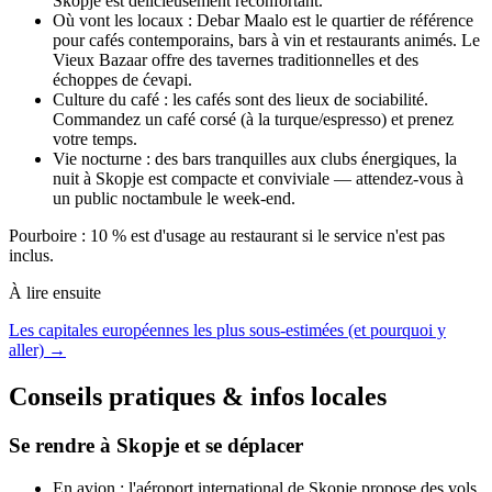
Skopje est délicieusement réconfortant.
Où vont les locaux : Debar Maalo est le quartier de référence
pour cafés contemporains, bars à vin et restaurants animés. Le
Vieux Bazaar offre des tavernes traditionnelles et des
échoppes de ćevapi.
Culture du café : les cafés sont des lieux de sociabilité.
Commandez un café corsé (à la turque/espresso) et prenez
votre temps.
Vie nocturne : des bars tranquilles aux clubs énergiques, la
nuit à Skopje est compacte et conviviale — attendez‑vous à
un public noctambule le week‑end.
Pourboire : 10 % est d'usage au restaurant si le service n'est pas
inclus.
À lire ensuite
Les capitales européennes les plus sous-estimées (et pourquoi y
aller) →
Conseils pratiques & infos locales
Se rendre à Skopje et se déplacer
En avion : l'aéroport international de Skopje propose des vols