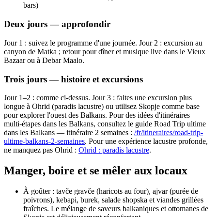
bars)
Deux jours — approfondir
Jour 1 : suivez le programme d'une journée. Jour 2 : excursion au
canyon de Matka ; retour pour dîner et musique live dans le Vieux
Bazaar ou à Debar Maalo.
Trois jours — histoire et excursions
Jour 1–2 : comme ci‑dessus. Jour 3 : faites une excursion plus
longue à Ohrid (paradis lacustre) ou utilisez Skopje comme base
pour explorer l'ouest des Balkans. Pour des idées d'itinéraires
multi‑étapes dans les Balkans, consultez le guide Road Trip ultime
dans les Balkans — itinéraire 2 semaines :
/fr/itineraires/road-trip-
ultime-balkans-2-semaines
. Pour une expérience lacustre profonde,
ne manquez pas Ohrid :
Ohrid : paradis lacustre
.
Manger, boire et se mêler aux locaux
À goûter : tavče gravče (haricots au four), ajvar (purée de
poivrons), kebapi, burek, salade shopska et viandes grillées
fraîches. Le mélange de saveurs balkaniques et ottomanes de