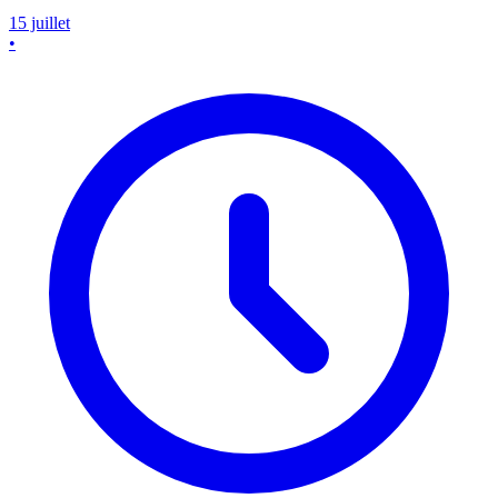
15 juillet
•