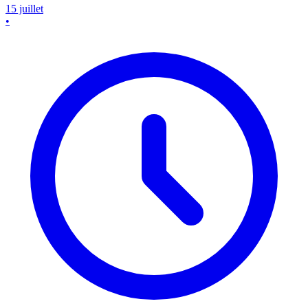
15 juillet
•