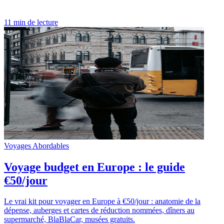
11 min de lecture
Voyages Abordables
Voyage budget en Europe : le guide
€50/jour
Le vrai kit pour voyager en Europe à €50/jour : anatomie de la
dépense, auberges et cartes de réduction nommées, dîners au
supermarché, BlaBlaCar, musées gratuits.