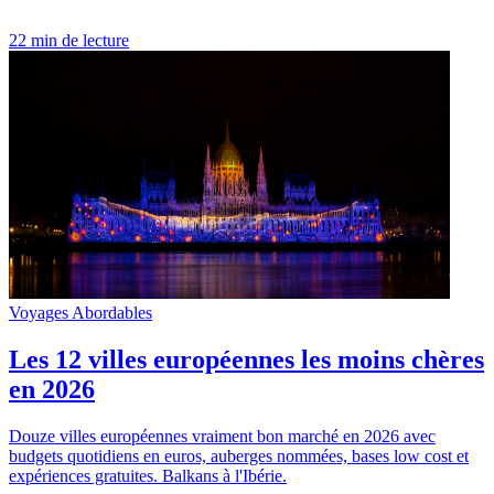
22 min de lecture
Voyages Abordables
Les 12 villes européennes les moins chères
en 2026
Douze villes européennes vraiment bon marché en 2026 avec
budgets quotidiens en euros, auberges nommées, bases low cost et
expériences gratuites. Balkans à l'Ibérie.