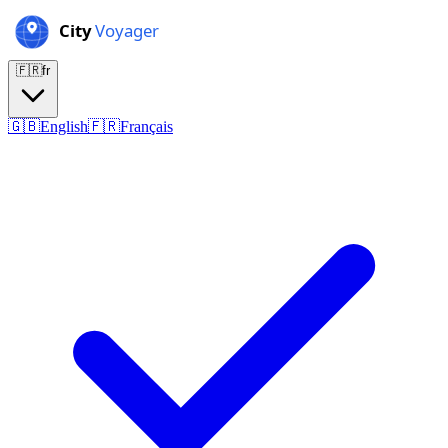
🇫🇷
fr
🇬🇧
English
🇫🇷
Français