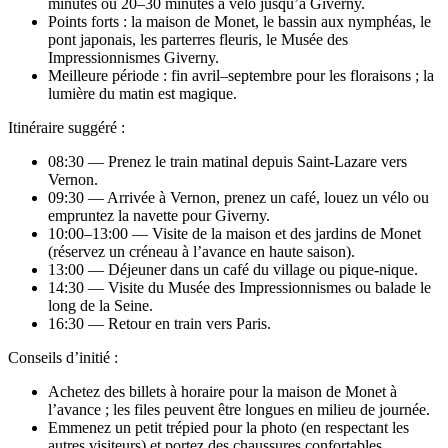
minutes ou 20–30 minutes à vélo jusqu’à Giverny.
Points forts : la maison de Monet, le bassin aux nymphéas, le
pont japonais, les parterres fleuris, le Musée des
Impressionnismes Giverny.
Meilleure période : fin avril–septembre pour les floraisons ; la
lumière du matin est magique.
Itinéraire suggéré :
08:30 — Prenez le train matinal depuis Saint‑Lazare vers
Vernon.
09:30 — Arrivée à Vernon, prenez un café, louez un vélo ou
empruntez la navette pour Giverny.
10:00–13:00 — Visite de la maison et des jardins de Monet
(réservez un créneau à l’avance en haute saison).
13:00 — Déjeuner dans un café du village ou pique‑nique.
14:30 — Visite du Musée des Impressionnismes ou balade le
long de la Seine.
16:30 — Retour en train vers Paris.
Conseils d’initié :
Achetez des billets à horaire pour la maison de Monet à
l’avance ; les files peuvent être longues en milieu de journée.
Emmenez un petit trépied pour la photo (en respectant les
autres visiteurs) et portez des chaussures confortables.