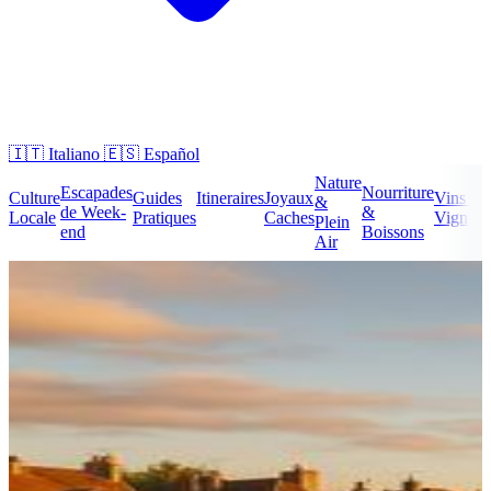
🇮🇹
Italiano
🇪🇸
Español
Nature
Escapades
Nourriture
Culture
Guides
Itineraires
Joyaux
Vins &
&
de Week-
&
Locale
Pratiques
Caches
Vignobl
Plein
end
Boissons
Air