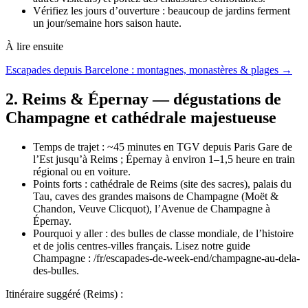
Vérifiez les jours d’ouverture : beaucoup de jardins ferment
un jour/semaine hors saison haute.
À lire ensuite
Escapades depuis Barcelone : montagnes, monastères & plages →
2. Reims & Épernay — dégustations de
Champagne et cathédrale majestueuse
Temps de trajet : ~45 minutes en TGV depuis Paris Gare de
l’Est jusqu’à Reims ; Épernay à environ 1–1,5 heure en train
régional ou en voiture.
Points forts : cathédrale de Reims (site des sacres), palais du
Tau, caves des grandes maisons de Champagne (Moët &
Chandon, Veuve Clicquot), l’Avenue de Champagne à
Épernay.
Pourquoi y aller : des bulles de classe mondiale, de l’histoire
et de jolis centres‑villes français. Lisez notre guide
Champagne : /fr/escapades-de-week-end/champagne-au-dela-
des-bulles.
Itinéraire suggéré (Reims) :