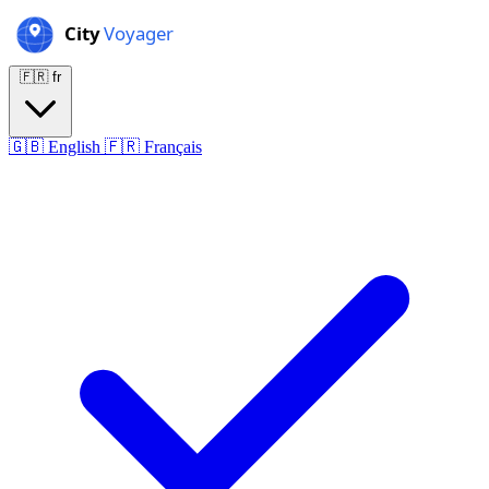
🇫🇷
fr
🇬🇧
English
🇫🇷
Français