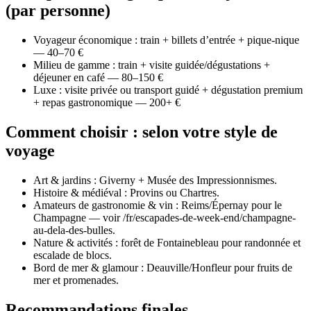
(par personne)
Voyageur économique : train + billets d’entrée + pique‑nique
— 40–70 €
Milieu de gamme : train + visite guidée/dégustations +
déjeuner en café — 80–150 €
Luxe : visite privée ou transport guidé + dégustation premium
+ repas gastronomique — 200+ €
Comment choisir : selon votre style de
voyage
Art & jardins : Giverny + Musée des Impressionnismes.
Histoire & médiéval : Provins ou Chartres.
Amateurs de gastronomie & vin : Reims/Épernay pour le
Champagne — voir /fr/escapades-de-week-end/champagne-
au-dela-des-bulles.
Nature & activités : forêt de Fontainebleau pour randonnée et
escalade de blocs.
Bord de mer & glamour : Deauville/Honfleur pour fruits de
mer et promenades.
Recommandations finales