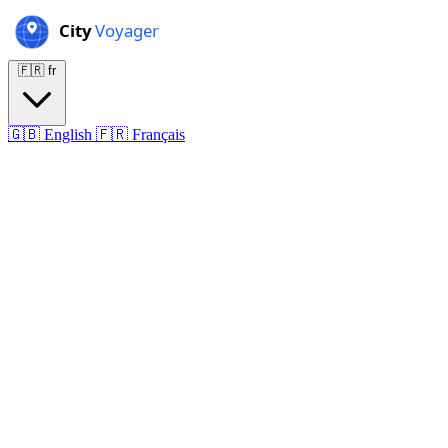
🇫🇷
fr
🇬🇧
English
🇫🇷
Français