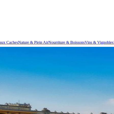
aux Caches
Nature & Plein Air
Nourriture & Boissons
Vins & Vignobles