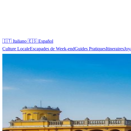
🇮🇹
Italiano
🇪🇸
Español
Culture Locale
Escapades de Week-end
Guides Pratiques
Itineraires
Joy