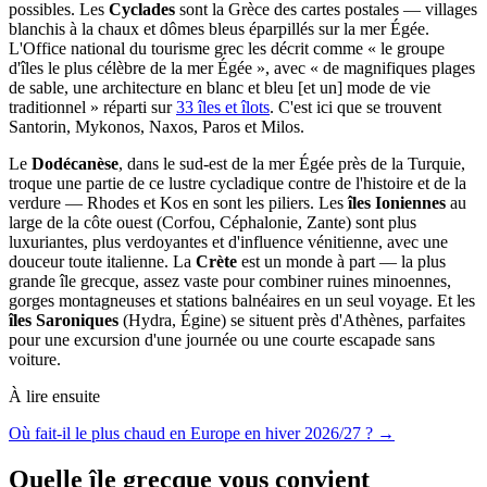
possibles. Les
Cyclades
sont la Grèce des cartes postales — villages
blanchis à la chaux et dômes bleus éparpillés sur la mer Égée.
L'Office national du tourisme grec les décrit comme « le groupe
d'îles le plus célèbre de la mer Égée », avec « de magnifiques plages
de sable, une architecture en blanc et bleu [et un] mode de vie
traditionnel » réparti sur
33 îles et îlots
. C'est ici que se trouvent
Santorin, Mykonos, Naxos, Paros et Milos.
Le
Dodécanèse
, dans le sud-est de la mer Égée près de la Turquie,
troque une partie de ce lustre cycladique contre de l'histoire et de la
verdure — Rhodes et Kos en sont les piliers. Les
îles Ioniennes
au
large de la côte ouest (Corfou, Céphalonie, Zante) sont plus
luxuriantes, plus verdoyantes et d'influence vénitienne, avec une
douceur toute italienne. La
Crète
est un monde à part — la plus
grande île grecque, assez vaste pour combiner ruines minoennes,
gorges montagneuses et stations balnéaires en un seul voyage. Et les
îles Saroniques
(Hydra, Égine) se situent près d'Athènes, parfaites
pour une excursion d'une journée ou une courte escapade sans
voiture.
À lire ensuite
Où fait-il le plus chaud en Europe en hiver 2026/27 ? →
Quelle île grecque vous convient