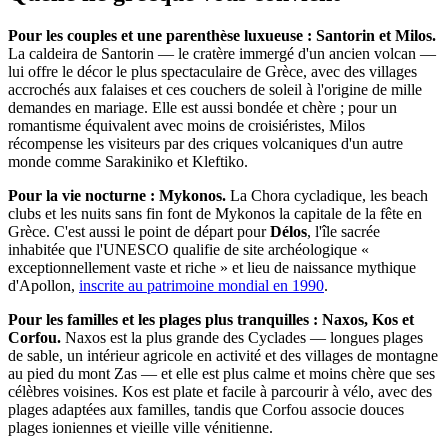
Pour les couples et une parenthèse luxueuse : Santorin et Milos.
La caldeira de Santorin — le cratère immergé d'un ancien volcan —
lui offre le décor le plus spectaculaire de Grèce, avec des villages
accrochés aux falaises et ces couchers de soleil à l'origine de mille
demandes en mariage. Elle est aussi bondée et chère ; pour un
romantisme équivalent avec moins de croisiéristes, Milos
récompense les visiteurs par des criques volcaniques d'un autre
monde comme Sarakiniko et Kleftiko.
Pour la vie nocturne : Mykonos.
La Chora cycladique, les beach
clubs et les nuits sans fin font de Mykonos la capitale de la fête en
Grèce. C'est aussi le point de départ pour
Délos
, l'île sacrée
inhabitée que l'UNESCO qualifie de site archéologique «
exceptionnellement vaste et riche » et lieu de naissance mythique
d'Apollon,
inscrite au patrimoine mondial en 1990
.
Pour les familles et les plages plus tranquilles : Naxos, Kos et
Corfou.
Naxos est la plus grande des Cyclades — longues plages
de sable, un intérieur agricole en activité et des villages de montagne
au pied du mont Zas — et elle est plus calme et moins chère que ses
célèbres voisines. Kos est plate et facile à parcourir à vélo, avec des
plages adaptées aux familles, tandis que Corfou associe douces
plages ioniennes et vieille ville vénitienne.