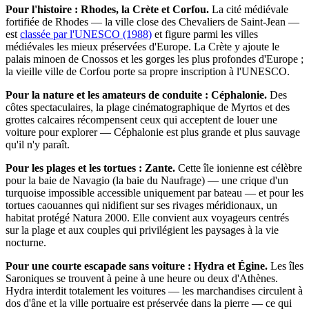
Pour l'histoire : Rhodes, la Crète et Corfou.
La cité médiévale
fortifiée de Rhodes — la ville close des Chevaliers de Saint-Jean —
est
classée par l'UNESCO (1988)
et figure parmi les villes
médiévales les mieux préservées d'Europe. La Crète y ajoute le
palais minoen de Cnossos et les gorges les plus profondes d'Europe ;
la vieille ville de Corfou porte sa propre inscription à l'UNESCO.
Pour la nature et les amateurs de conduite : Céphalonie.
Des
côtes spectaculaires, la plage cinématographique de Myrtos et des
grottes calcaires récompensent ceux qui acceptent de louer une
voiture pour explorer — Céphalonie est plus grande et plus sauvage
qu'il n'y paraît.
Pour les plages et les tortues : Zante.
Cette île ionienne est célèbre
pour la baie de Navagio (la baie du Naufrage) — une crique d'un
turquoise impossible accessible uniquement par bateau — et pour les
tortues caouannes qui nidifient sur ses rivages méridionaux, un
habitat protégé Natura 2000. Elle convient aux voyageurs centrés
sur la plage et aux couples qui privilégient les paysages à la vie
nocturne.
Pour une courte escapade sans voiture : Hydra et Égine.
Les îles
Saroniques se trouvent à peine à une heure ou deux d'Athènes.
Hydra interdit totalement les voitures — les marchandises circulent à
dos d'âne et la ville portuaire est préservée dans la pierre — ce qui