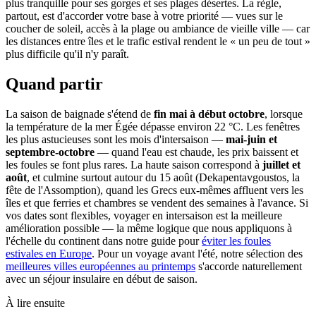
plus tranquille pour ses gorges et ses plages désertes. La règle,
partout, est d'accorder votre base à votre priorité — vues sur le
coucher de soleil, accès à la plage ou ambiance de vieille ville — car
les distances entre îles et le trafic estival rendent le « un peu de tout »
plus difficile qu'il n'y paraît.
Quand partir
La saison de baignade s'étend de
fin mai à début octobre
, lorsque
la température de la mer Égée dépasse environ 22 °C. Les fenêtres
les plus astucieuses sont les mois d'intersaison —
mai-juin et
septembre-octobre
— quand l'eau est chaude, les prix baissent et
les foules se font plus rares. La haute saison correspond à
juillet et
août
, et culmine surtout autour du 15 août (Dekapentavgoustos, la
fête de l'Assomption), quand les Grecs eux-mêmes affluent vers les
îles et que ferries et chambres se vendent des semaines à l'avance. Si
vos dates sont flexibles, voyager en intersaison est la meilleure
amélioration possible — la même logique que nous appliquons à
l'échelle du continent dans notre guide pour
éviter les foules
estivales en Europe
. Pour un voyage avant l'été, notre sélection des
meilleures villes européennes au printemps
s'accorde naturellement
avec un séjour insulaire en début de saison.
À lire ensuite