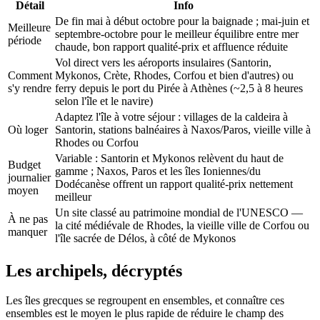
Détail
Info
De fin mai à début octobre pour la baignade ; mai-juin et
Meilleure
septembre-octobre pour le meilleur équilibre entre mer
période
chaude, bon rapport qualité-prix et affluence réduite
Vol direct vers les aéroports insulaires (Santorin,
Comment
Mykonos, Crète, Rhodes, Corfou et bien d'autres) ou
s'y rendre
ferry depuis le port du Pirée à Athènes (~2,5 à 8 heures
selon l'île et le navire)
Adaptez l'île à votre séjour : villages de la caldeira à
Où loger
Santorin, stations balnéaires à Naxos/Paros, vieille ville à
Rhodes ou Corfou
Variable : Santorin et Mykonos relèvent du haut de
Budget
gamme ; Naxos, Paros et les îles Ioniennes/du
journalier
Dodécanèse offrent un rapport qualité-prix nettement
moyen
meilleur
Un site classé au patrimoine mondial de l'UNESCO —
À ne pas
la cité médiévale de Rhodes, la vieille ville de Corfou ou
manquer
l'île sacrée de Délos, à côté de Mykonos
Les archipels, décryptés
Les îles grecques se regroupent en ensembles, et connaître ces
ensembles est le moyen le plus rapide de réduire le champ des