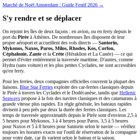
Marché de Noël Amsterdam : Guide Festif 2026 →
S'y rendre et se déplacer
On rejoint les îles de deux façons : en avion, ou en ferry depuis le
port du
Pirée
à Athènes. De nombreuses îles disposent de leur
propre aéroport et accueillent des vols directs —
Santorin,
Mykonos, Naxos, Paros, Milos, Rhodes, Kos, Corfou,
Céphalonie, Zante
et la
Crète
(Héraklion et La Canée) — ce qui
permet d'éviter entièrement la traversée maritime. D'autres, comme
Hydra (sans voiture) et les plus petites Cyclades, ne sont accessibles
qu'en ferry.
Pour les ferries, deux compagnies officielles couvrent la plupart des
liaisons.
Blue Star Ferries
exploite des car-ferries classiques depuis
le Pirée à travers les Cyclades et le Dodécanèse, tandis que
Hellenic
Seaways
propose à la fois des navires classiques et des catamarans à
grande vitesse plus rapides. En règle générale, les bateaux rapides
divisent à peu près par deux la durée des ferries classiques. Les
temps de traversée approximatifs depuis le Pirée sont d'environ 2,5 à
5 heures pour Mykonos, 3 à 4 heures pour Paros, 3,5 à 5 heures
pour Naxos et 5 à 8 heures pour Santorin selon le navire — vérifiez
toujours les horaires exacts sur l'outil de réservation de la compagnie
pour votre date, car ils varient selon le bateau et la saison.