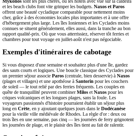
Mykonos
sont les plus chères, où les hôtels avec vue sur la caldeira
et les beach clubs font vite grimper les budgets.
Naxos et Paros
offrent une beauté cycladique comparable pour nettement moins
cher, grâce à des économies locales plus importantes et à une offre
d'hébergement plus large. Les îles Ioniennes et les Cyclades moins
connues se situent généralement, elles aussi, dans la tranche au bon
rapport qualité-prix. Où que vous atterrissiez, réserver tôt ferries et
chambres pour tout voyage en juillet-août n'est pas négociable.
Exemples d'itinéraires de cabotage
Si vous disposez d'une semaine et souhaitez plus d'une île, gardez
des sauts courts et logiques. Une boucle classique des Cyclades pour
un premier séjour associe
Paros
(centrale, bien desservie) à
Naxos
(plages et villages) et une apothéose à
Santorin
pour les couchers
de soleil — le tout relié par des ferries fréquents. Les couples en
quête de tranquillité peuvent combiner
Milos
et
Naxos
pour les
criques volcaniques et les longues plages, sans la foule. Les
voyageurs passionnés d'histoire pourraient établir un séjour plus
long en
Crète
, en y ajoutant quelques jours dans le
Dodécanèse
pour la vieille ville médiévale de Rhodes. La règle d'or : deux ou
trois îles en une semaine, pas cinq — les journées de ferry grignotent
les journées de plage, et le plaisir des îles tient au fait de ralentir.