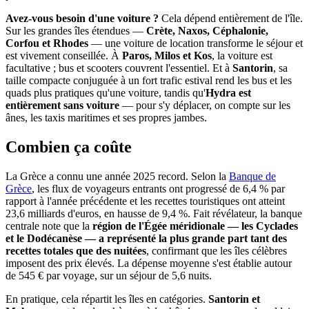
Avez-vous besoin d'une voiture ?
Cela dépend entièrement de l'île.
Sur les grandes îles étendues —
Crète, Naxos, Céphalonie,
Corfou et Rhodes
— une voiture de location transforme le séjour et
est vivement conseillée. À
Paros, Milos et Kos
, la voiture est
facultative ; bus et scooters couvrent l'essentiel. Et à
Santorin
, sa
taille compacte conjuguée à un fort trafic estival rend les bus et les
quads plus pratiques qu'une voiture, tandis qu'
Hydra est
entièrement sans voiture
— pour s'y déplacer, on compte sur les
ânes, les taxis maritimes et ses propres jambes.
Combien ça coûte
La Grèce a connu une année 2025 record. Selon la
Banque de
Grèce
, les flux de voyageurs entrants ont progressé de 6,4 % par
rapport à l'année précédente et les recettes touristiques ont atteint
23,6 milliards d'euros, en hausse de 9,4 %. Fait révélateur, la banque
centrale note que la
région de l'Égée méridionale — les Cyclades
et le Dodécanèse — a représenté la plus grande part tant des
recettes totales que des nuitées
, confirmant que les îles célèbres
imposent des prix élevés. La dépense moyenne s'est établie autour
de 545 € par voyage, sur un séjour de 5,6 nuits.
En pratique, cela répartit les îles en catégories.
Santorin et