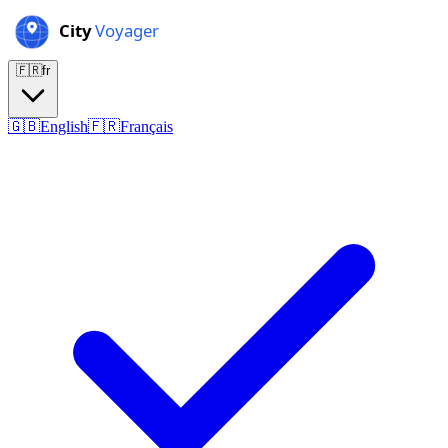
🇫🇷
fr
🇬🇧
English
🇫🇷
Français