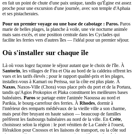
en fait un point de chute d'une paix unique, tandis qu'Égine est assez
proche pour une excursion d'une journée, avec son temple d'Aphaia
et ses pistacheraies.
Pour un premier voyage ou une base de cabotage : Paros.
Paros
marie de belles plages, la planche à voile, une vie nocturne animée
mais sans excès, et une position centrale dans les Cyclades qui
facilite les ferries vers d'autres îles — l'idéal pour un premier séjour.
Où s'installer sur chaque île
Là où vous logez façonne le séjour autant que le choix de l'île. À
Santorin
, les villages de Fira et Oia au bord de la caldeira offrent les
vues et les tarifs élevés ; pour le rapport qualité-prix et les plages,
installez-vous à Kamari ou Perissa, sur la côte est plus plate. À
Naxos
, Naxos-Ville (Chora) vous place près du port et de la Portara,
tandis qu'Agios Prokopios et Plaka constituent les meilleures bases
balnéaires.
Paros
se partage entre l'animée Naoussa au nord et
Parikia, le bourg-carrefour des ferries. À
Rhodes
, dormir à
l'intérieur des remparts médiévaux de la vieille ville a son charme,
mais peut être bruyant en haute saison — beaucoup de familles
préfèrent les faubourgs balnéaires au nord de la ville. En
Crète
,
choisissez selon la région : le port vénitien de La Canée à l'ouest,
Héraklion pour Cnossos et les liaisons de transport, ou la côte sud