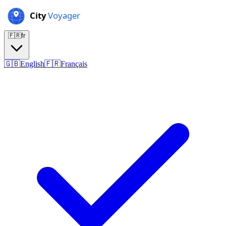
🇫🇷
fr
🇬🇧
English
🇫🇷
Français