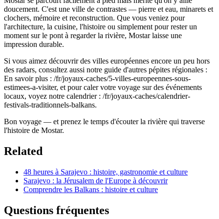
Mostar se parcourt facilement à pied mais mérite qu'on y aille
doucement. C'est une ville de contrastes — pierre et eau, minarets et
clochers, mémoire et reconstruction. Que vous veniez pour
l'architecture, la cuisine, l'histoire ou simplement pour rester un
moment sur le pont à regarder la rivière, Mostar laisse une
impression durable.
Si vous aimez découvrir des villes européennes encore un peu hors
des radars, consultez aussi notre guide d'autres pépites régionales :
En savoir plus : /fr/joyaux-caches/5-villes-europeennes-sous-
estimees-a-visiter, et pour caler votre voyage sur des événements
locaux, voyez notre calendrier : /fr/joyaux-caches/calendrier-
festivals-traditionnels-balkans.
Bon voyage — et prenez le temps d'écouter la rivière qui traverse
l'histoire de Mostar.
Related
48 heures à Sarajevo : histoire, gastronomie et culture
Sarajevo : la Jérusalem de l'Europe à découvrir
Comprendre les Balkans : histoire et culture
Questions fréquentes