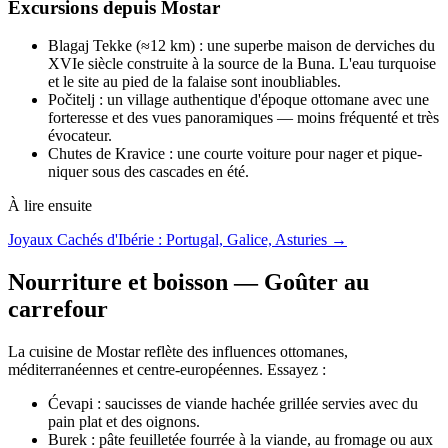
Excursions depuis Mostar
Blagaj Tekke (≈12 km) : une superbe maison de derviches du
XVIe siècle construite à la source de la Buna. L'eau turquoise
et le site au pied de la falaise sont inoubliables.
Počitelj : un village authentique d'époque ottomane avec une
forteresse et des vues panoramiques — moins fréquenté et très
évocateur.
Chutes de Kravice : une courte voiture pour nager et pique-
niquer sous des cascades en été.
À lire ensuite
Joyaux Cachés d'Ibérie : Portugal, Galice, Asturies →
Nourriture et boisson — Goûter au
carrefour
La cuisine de Mostar reflète des influences ottomanes,
méditerranéennes et centre-européennes. Essayez :
Ćevapi : saucisses de viande hachée grillée servies avec du
pain plat et des oignons.
Burek : pâte feuilletée fourrée à la viande, au fromage ou aux