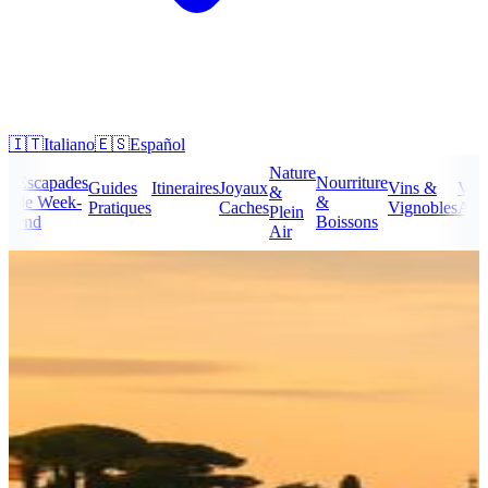
🇮🇹
Italiano
🇪🇸
Español
Nature
Escapades
Nourriture
ure
Guides
Itineraires
Joyaux
Vins &
Voy
&
de Week-
&
le
Pratiques
Caches
Vignobles
Abo
Plein
end
Boissons
Air