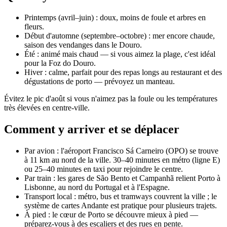
Printemps (avril–juin) : doux, moins de foule et arbres en
fleurs.
Début d'automne (septembre–octobre) : mer encore chaude,
saison des vendanges dans le Douro.
Été : animé mais chaud — si vous aimez la plage, c'est idéal
pour la Foz do Douro.
Hiver : calme, parfait pour des repas longs au restaurant et des
dégustations de porto — prévoyez un manteau.
Évitez le pic d'août si vous n'aimez pas la foule ou les températures
très élevées en centre-ville.
Comment y arriver et se déplacer
Par avion : l'aéroport Francisco Sá Carneiro (OPO) se trouve
à 11 km au nord de la ville. 30–40 minutes en métro (ligne E)
ou 25–40 minutes en taxi pour rejoindre le centre.
Par train : les gares de São Bento et Campanhã relient Porto à
Lisbonne, au nord du Portugal et à l'Espagne.
Transport local : métro, bus et tramways couvrent la ville ; le
système de cartes Andante est pratique pour plusieurs trajets.
À pied : le cœur de Porto se découvre mieux à pied —
préparez-vous à des escaliers et des rues en pente.