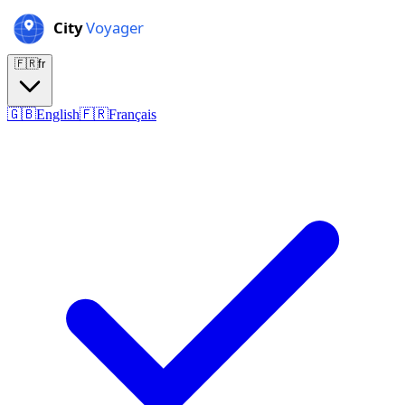
🇫🇷
fr
🇬🇧
English
🇫🇷
Français