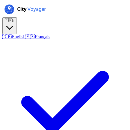
🇫🇷
fr
🇬🇧
English
🇫🇷
Français