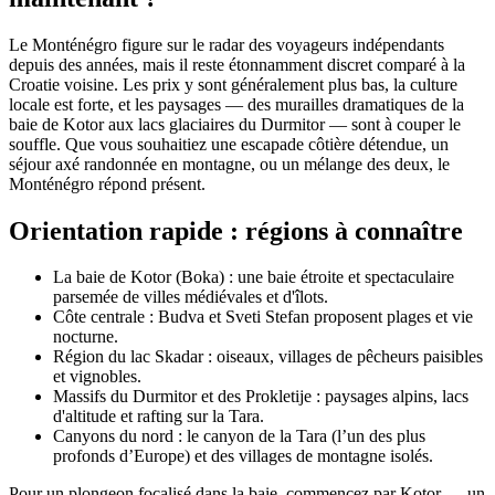
Le Monténégro figure sur le radar des voyageurs indépendants
depuis des années, mais il reste étonnamment discret comparé à la
Croatie voisine. Les prix y sont généralement plus bas, la culture
locale est forte, et les paysages — des murailles dramatiques de la
baie de Kotor aux lacs glaciaires du Durmitor — sont à couper le
souffle. Que vous souhaitiez une escapade côtière détendue, un
séjour axé randonnée en montagne, ou un mélange des deux, le
Monténégro répond présent.
Orientation rapide : régions à connaître
La baie de Kotor (Boka) : une baie étroite et spectaculaire
parsemée de villes médiévales et d'îlots.
Côte centrale : Budva et Sveti Stefan proposent plages et vie
nocturne.
Région du lac Skadar : oiseaux, villages de pêcheurs paisibles
et vignobles.
Massifs du Durmitor et des Prokletije : paysages alpins, lacs
d'altitude et rafting sur la Tara.
Canyons du nord : le canyon de la Tara (l’un des plus
profonds d’Europe) et des villages de montagne isolés.
Pour un plongeon focalisé dans la baie, commencez par Kotor — un