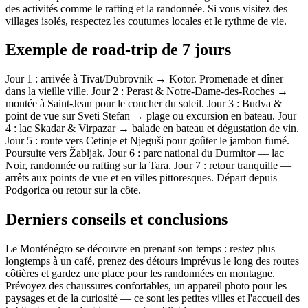
des activités comme le rafting et la randonnée. Si vous visitez des
villages isolés, respectez les coutumes locales et le rythme de vie.
Exemple de road-trip de 7 jours
Jour 1 : arrivée à Tivat/Dubrovnik → Kotor. Promenade et dîner
dans la vieille ville. Jour 2 : Perast & Notre-Dame-des-Roches →
montée à Saint-Jean pour le coucher du soleil. Jour 3 : Budva &
point de vue sur Sveti Stefan → plage ou excursion en bateau. Jour
4 : lac Skadar & Virpazar → balade en bateau et dégustation de vin.
Jour 5 : route vers Cetinje et Njeguši pour goûter le jambon fumé.
Poursuite vers Žabljak. Jour 6 : parc national du Durmitor — lac
Noir, randonnée ou rafting sur la Tara. Jour 7 : retour tranquille —
arrêts aux points de vue et en villes pittoresques. Départ depuis
Podgorica ou retour sur la côte.
Derniers conseils et conclusions
Le Monténégro se découvre en prenant son temps : restez plus
longtemps à un café, prenez des détours imprévus le long des routes
côtières et gardez une place pour les randonnées en montagne.
Prévoyez des chaussures confortables, un appareil photo pour les
paysages et de la curiosité — ce sont les petites villes et l'accueil des