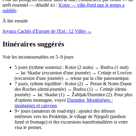
arrêt essentiel — détaillé ici :
Kotor — ville-fjord que le temps a
oubliée
.
À lire ensuite
Joyaux Cachés d'Europe de l'Est : 12 Villes →
Itinéraires suggérés
Voir les incontournables en 5–9 jours
5 jours (rythme soutenu) : Kotor (2 nuits) → Budva (1 nuit)
→ lac Skadar (excursion d'une journée) → Cetinje et Lovćen
(excursion d'une journée) → retour par la côte panoramique.
7 jours, rythme équilibré : Kotor (2) → Perast & Notre-Dame
des Roches (demi-journée) → Budva (1) → Cetinje (demi-
journée) → lac Skadar (1) → Žabljak/Durmitor (2). Pour plus
d'options montagne, voyez
Durmitor, Monténégro :
montagnes et canyons
.
9+ jours (amateurs de road-trip) : ajoutez des détours
intérieurs vers les Prokletije, le village de Njeguši (jambon
fumé et fromage) et des excursions transfrontalières si votre
visa le permet.