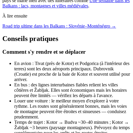
pays se marie bien avec des itinéraires comme
Une semaine dans les
Balkans : lacs, montagnes et villes médiévales
.
À lire ensuite
Road trip ultime dans les Balkans : Slovénie–Monténégro →
Conseils pratiques
Comment s'y rendre et se déplacer
En avion : Tivat (près de Kotor) et Podgorica (à l'intérieur des
terres) sont les deux aéroports principaux. Dubrovnik
(Croatie) est proche de la baie de Kotor et souvent utilisé pour
arriver.
En bus : des lignes interurbaines fiables relient les villes
côtières et Žabljak. Elles sont économiques mais les horaires
peuvent être limités — vérifiez les départs à l'avance.
Louer une voiture : le meilleur moyen d'explorer à votre
rythme. Les routes sont généralement bonnes, mais les voies
de montagne peuvent être étroites et sinueuses — conduisez
prudemment.
Temps de trajet : Kotor → Budva ~30–40 minutes ; Kotor →
Žabljak ~3 heures (paysage montagneux). Prévoyez du temps
supplémentaire pour les arrêts et les routes étroites.