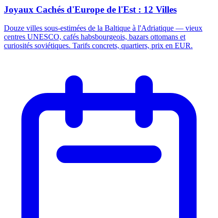
Joyaux Cachés d'Europe de l'Est : 12 Villes
Douze villes sous-estimées de la Baltique à l'Adriatique — vieux
centres UNESCO, cafés habsbourgeois, bazars ottomans et
curiosités soviétiques. Tarifs concrets, quartiers, prix en EUR.