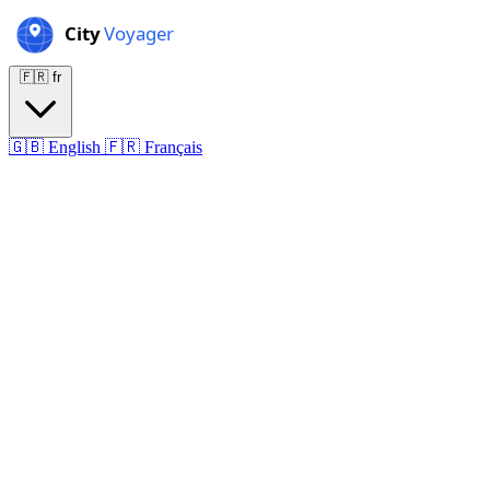
🇫🇷
fr
🇬🇧
English
🇫🇷
Français