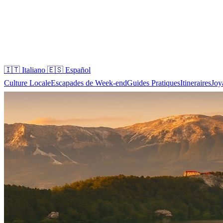
🇮🇹
Italiano
🇪🇸
Español
Culture Locale
Escapades de Week-end
Guides Pratiques
Itineraires
Joy